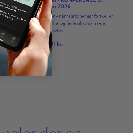
E 23.
forskellen - KONFERENCE 3.
november 2026
 forskellen.
Skolefravær – når relationer gør forskellen.
om veje
Tryghed, tilhør og fællesskab som veje
tilbage til skolen
2.400,00
kr.