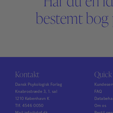
Har du en id
bestemt bog 
Kontakt
Quick 
Dansk Psykologisk Forlag
Kundeser
Knabrostræde 3, 1. sal
FAQ
1210 København K
Databehan
Tlf. 4546 0050
Om os