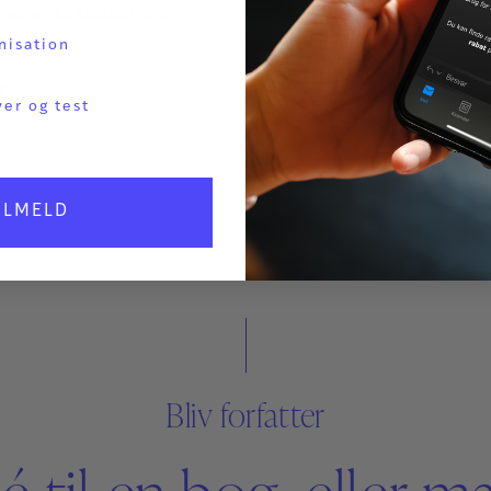
forskellen - KONFERENC
 i serien ARBEJDSLIVETS
november 2026
R.
nisation
Skolefravær - når relationer gør
r.
Tryghed, tilhør og fællesskab s
ver og test
tilbage til skolen
2.400,00
kr.
ILMELD
Bliv forfatter