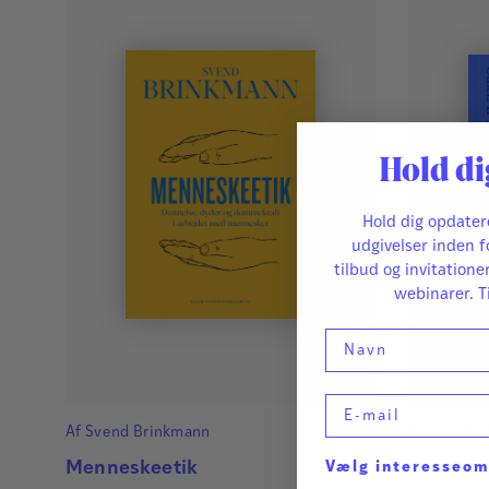
Hold di
Hold dig opdate
udgivelser inden f
tilbud og invitatione
webinarer. T
Navn
E-mail
Af
Svend Brinkmann
Af
Svend B
Joel Haviv
Menneskeetik
Arbejdsl
Vælg interesseo