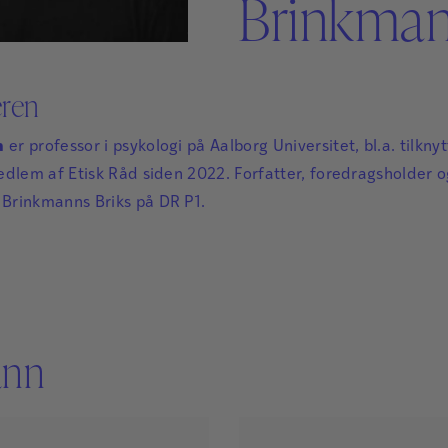
Brinkma
Sikker Læs
Skolefravær
STAV med LST
STAV & LÆS
eren
n
er professor i psykologi på Aalborg Universitet, bl.a. tilkny
edlem af Etisk Råd siden 2022. Forfatter, foredragsholder 
Brinkmanns Briks på DR P1.
ann