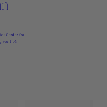
nn
ttet Center for
og vært på