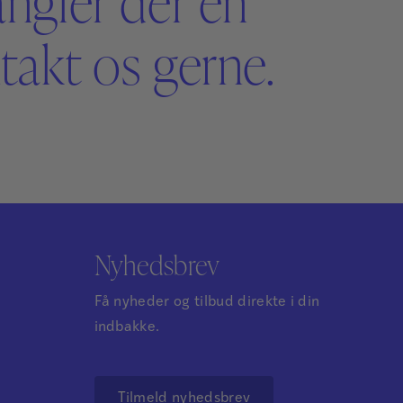
angler der en
akt os gerne.
Nyhedsbrev
Få nyheder og tilbud direkte i din
indbakke.
Tilmeld nyhedsbrev