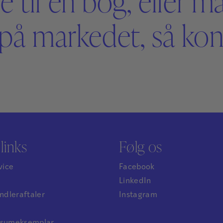
é til en bog, eller m
på markedet, så kont
links
Følg os
vice
Facebook
LinkedIn
dleraftaler
Instagram