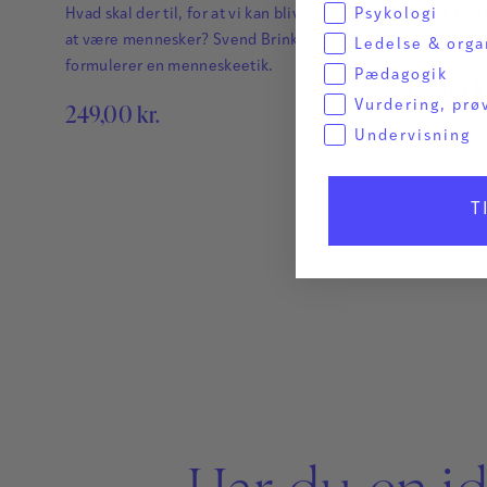
Psykologi
Hvad skal der til, for at vi kan blive gode til
Første bog
at være mennesker? Svend Brinkmann
DILEMMAE
Ledelse & orga
formulerer en menneskeetik.
Pædagogik
129,00
k
Vurdering, prø
249,00
kr.
Undervisning
T