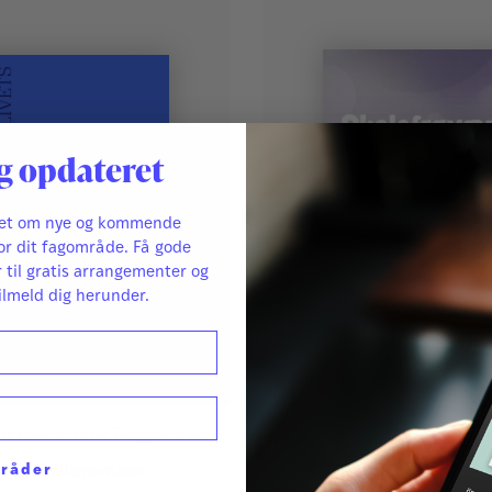
g opdateret
ret om nye og kommende
or dit fagområde. Få gode
r til gratis arrangementer og
ilmeld dig herunder.
rinkmann
,
Lene Tanggaard
og
Af
Pernille Darling
,
Svend Brin
Hejlskov Elvén
ivets dilemmaer
Skolefravær - når relatio
mråder