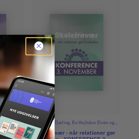
kmann
og
Bo
Af
Pernille Darling
,
Bo Hejlskov Elvén
og
Svend Brinkmann
ner gør
Skolefravær - når relationer gør