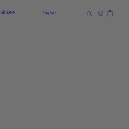
 mit DPF
eening for ordblindhed
ng
n
forståelse
vvurdering
ing
rdering
ng
| Faglige udfordringer