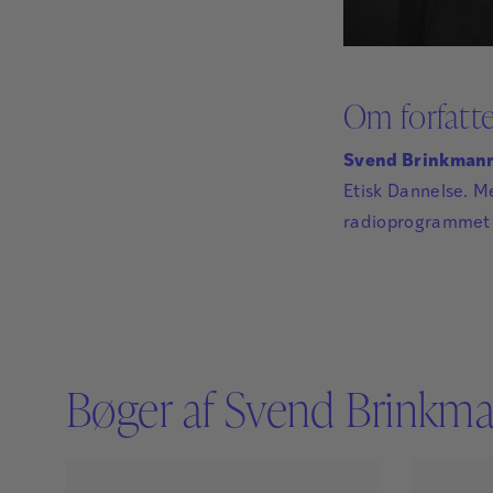
Om forfatt
Svend Brinkman
Etisk Dannelse. M
radioprogrammet 
Bøger af Svend Brinkm