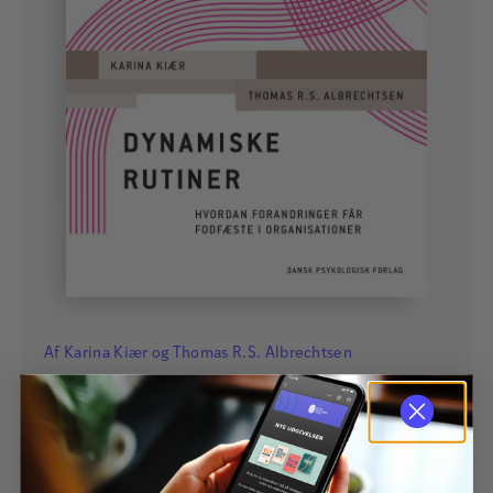
Af
Karina Kiær
og
Thomas R.S. Albrechtsen
Dynamiske rutiner
Denne bog er et opgør med rutiners dårlige ry! Brug