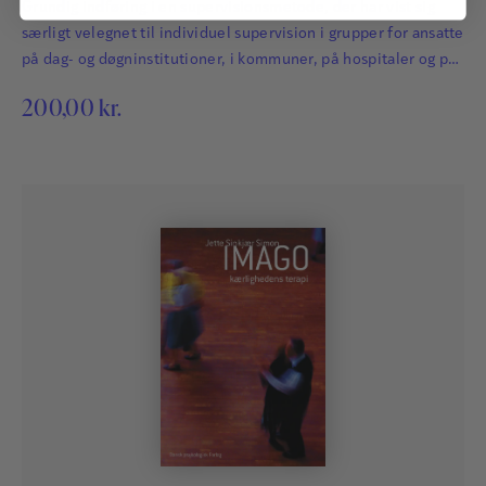
Grundig indføring i en supervisionsmetode, der har vist sig
særligt velegnet til individuel supervision i grupper for ansatte
på dag- og døgninstitutioner, i kommuner, på hospitaler og på
skoler samt i andre sammenhænge, hvor den menneskelige
200,00
kr.
relation er i fokus.