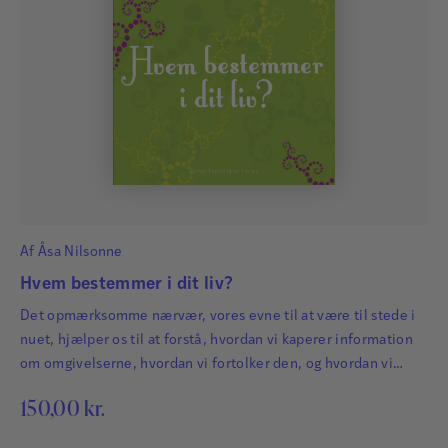
Af
Åsa Nilsonne
Hvem bestemmer i dit liv?
Det opmærksomme nærvær, vores evne til at være til stede i
nuet, hjælper os til at forstå, hvordan vi kaperer information
om omgivelserne, hvordan vi fortolker den, og hvordan vi
reagerer på den. Når vi er opmærksomt nærværende i nuet,
150,00
kr.
bliver vi mere bevidste om vores egen oplevelse af
omverdenen og om, hvordan den påvirker os.