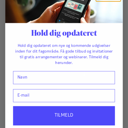
Hold dig opdateret
Hold dig opdateret om nye og kommende udgivelser
inden for dit fagområde. Få gode tilbud og invitationer
til gratis arrangementer og webinarer. Tilmeld dig
herunder.
Navn
E-mail
Af
Henrik Wengel
TILMELD
Supervision i grupper