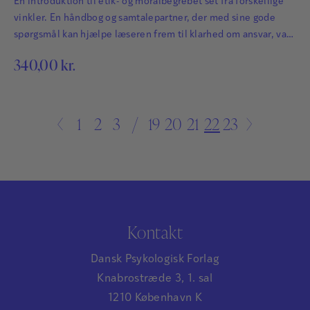
En introduktion til etik- og moralbegrebet set fra forskellige
vinkler. En håndbog og samtalepartner, der med sine gode
spørgsmål kan hjælpe læseren frem til klarhed om ansvar, valg
og handling. Skrevet i en lettilgængelig stil – med opgaver og
340,00
kr.
mange eksempler fra praksis. Henvender sig til alle, der er
beskæftiget inden for social- og sundhedssektoren, samt til
enhver med interesse…
←
1
2
3
…
19
20
21
22
23
→
Kontakt
Dansk Psykologisk Forlag
Knabrostræde 3, 1. sal
1210 København K