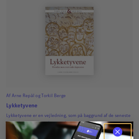
Af
Arne Repål
og
Torkil Berge
Lykketyvene
Lykketyvene er en vejledning, som på baggrund af de seneste
års viden viser, hvordan man kan overvinde depression.
139,00
kr.