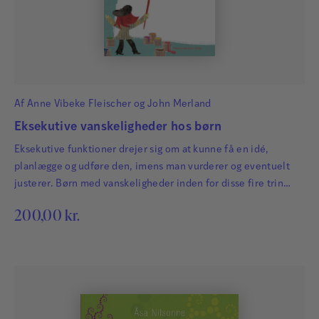
Af
Anne Vibeke Fleischer
og
John Merland
Eksekutive vanskeligheder hos børn
Eksekutive funktioner drejer sig om at kunne få en idé,
planlægge og udføre den, imens man vurderer og eventuelt
justerer. Børn med vanskeligheder inden for disse fire trin
kommer typisk til kort i sociale situationer, og når der i skole
200,00
kr.
og fritid stilles krav til projektarbejde og selvorganisering.
Bogen giver forslag til, hvordan man i praksis kan udrede og
undersøge…