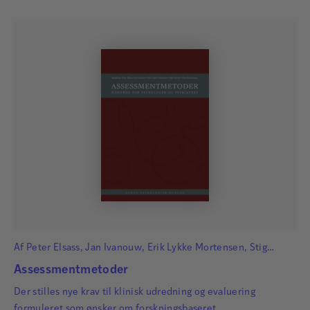
Af
Peter Elsass
,
Jan Ivanouw
,
Erik Lykke Mortensen
,
Stig
Poulsen
og
Bent Rosenbaum
Assessmentmetoder
Der stilles nye krav til klinisk udredning og evaluering
formuleret som ønsker om forskningsbaseret