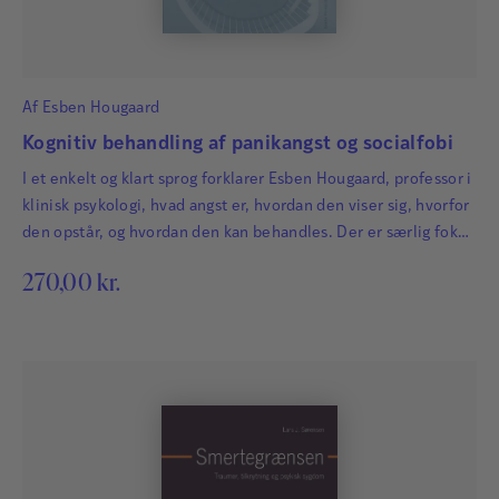
Af
Esben Hougaard
Kognitiv behandling af panikangst og socialfobi
I et enkelt og klart sprog forklarer Esben Hougaard, professor i
klinisk psykologi, hvad angst er, hvordan den viser sig, hvorfor
den opstår, og hvordan den kan behandles. Der er særlig fokus
på de angstlidelser, som flest søger behandling for –
270,00
kr.
panikangst og socialfobi. Bogen byder på en grundig
gennemgang af de kognitive behandlingsmetoder – metoder,
som arbejder med at…