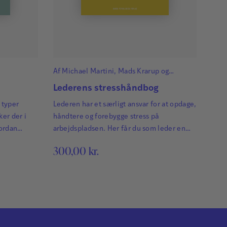
Af
Michael Martini
,
Mads Krarup
og
Caroline Ahlgren Tøttrup
Lederens stresshåndbog
 typer
Lederen har et særligt ansvar for at opdage,
ker der i
håndtere og forebygge stress på
ordan
arbejdspladsen. Her får du som leder en
hvad kan
række enkle modeller og dialogværktøjer,
300,00
kr.
der støtter dig i at agere hensigtsmæssigt
og kompetent i forhold til stress, både på
individ-, gruppe- og organisationsniveau.