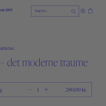
 mit DPF
eening for ordblindhed
ng
n
rætorius
forståelse
s – det moderne traume
vvurdering
ing
rdering
ng
| Faglige udfordringer
g
280,00
kr.