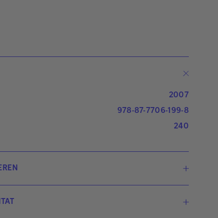
2007
978-87-7706-199-8
240
EREN
Nadja U. Prætorius
TAT
Nadja Ulla Prætorius er mag.art. i psykologi og