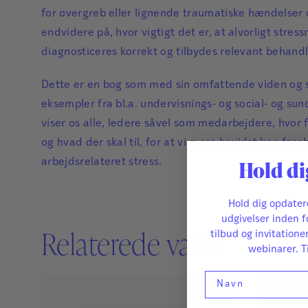
for overgreb eller lignende traumatiske hændelser
endvidere på, hvor vigtigt det er, at alvorligt str
diagnosticeres korrekt og tilbydes relevant behandl
Dette er en bog som med sin omfattende viden og si
eksempler fra bl.a. undervisnings- og social- og s
viser os alle, ledere såvel som medarbejdere, hvor 
og hvad der skal til, for at vi mere bevidst kan for
Hold di
arbejdsrelateret stress.
Hold dig opdate
udgivelser inden f
Relaterede varer
tilbud og invitatione
webinarer. T
Navn