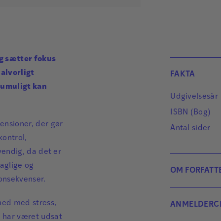
og sætter fokus
 alvorligt
FAKTA
 umuligt kan
Udgivelsesår
ISBN (Bog)
nsioner, der gør
Antal sider
kontrol,
endig, da det er
aglige og
OM FORFATT
konsekvenser.
ned med stress,
ANMELDERCI
 har været udsat