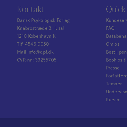
Kontakt
Quick 
Dansk Psykologisk Forlag
Kundeser
Knabrostræde 3, 1. sal
FAQ
1210 København K
Databehan
Tlf. 4546 0050
Om os
Mail info@dpf.dk
Bestil p
CVR-nr.: 33255705
Book os ti
Presse
Forfatter
Temaer
Undervis
Kurser