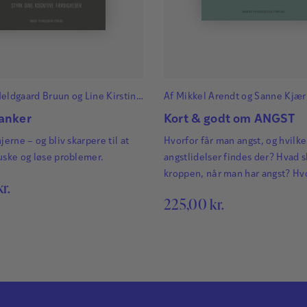
Meldgaard Bruun
og
Line Kirstine
Af
Mikkel Arendt
og
Sanne Kjær
n
anker
Kort & godt om ANGST
jerne – og bliv skarpere til at
Hvorfor får man angst, og hvilke
uske og løse problemer.
angstlidelser findes der? Hvad s
kroppen, når man har angst? Hv
kr.
behandler man bedst angst, og 
225,00
kr.
man selv gøre?