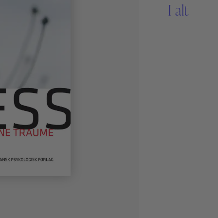
I alt
Sikker Læs
Skolefravær
STAV med LST
STAV & LÆS