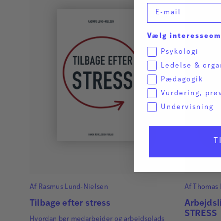
E-mail
Vælg interesseo
Psykologi
Ledelse & orga
Pædagogik
Vurdering, prø
Undervisning
T
Af
Rasmus Lund-Nielsen
Af
Thomas 
Tilbage efter stress
Arbejdsl
STRESS
Hvordan bør medarbejder og arbejdsplads