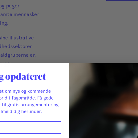
... en skar
 og peger
Klare hold
essramte mennesker
moderne arb
ing.
dansk ledel
ne illustrative
arbejder me
undhedssektoren
gravalvorl
faldgruberne er,
ebygge
Steen Hildebra
g opdateret
ret om nye og kommende
or dit fagområde. Få gode
r til gratis arrangementer og
ilmeld dig herunder.