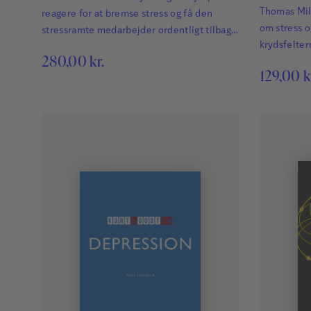
Thomas Mil
reagere for at bremse stress og få den
om stress o
stressramte medarbejder ordentligt tilbage
krydsfelter
igen efter en stresssygemelding?
280,00
kr.
forventnin
129,00
k
mennesker