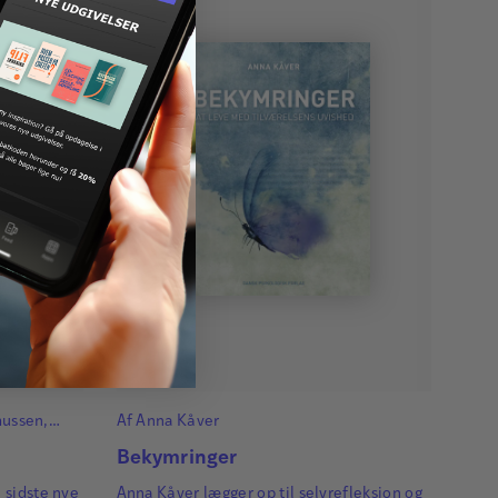
mussen
,
Af
Anna Kåver
tterstrøm
Bekymringer
 sidste nye
Anna Kåver lægger op til selvrefleksion og