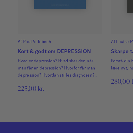
Af
Poul Videbech
Af
Louise 
Hauptman
Kort & godt om DEPRESSION
Skarpe t
Hvad er depression? Hvad sker der, når
Forstå din h
man får en depression? Hvorfor får man
lære nyt, h
depression? Hvordan stilles diagnosen?
280,00
Hvordan foregår behandlingen? Hvad kan
225,00
kr.
man gøre? Og hvordan kan man hjælpe sine
nærmeste, hvis de bliver ramt?