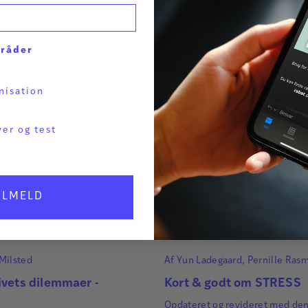
mråder
nisation
ver og test
ILMELD
Milsted
Af
Yun Ladegaard
,
Pernille Ras
Malene Friis Andersen
og
Bo Ne
ivets dilemmaer -
Kort & godt om STRESS
Opdateret og revideret med den