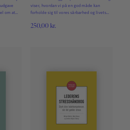
. udgave
viser, hvordan vi på en god måde kan
el om at
forholde sig til vores sårbarhed og livets
.
indbyggede usikkerhed.
250,00
kr.