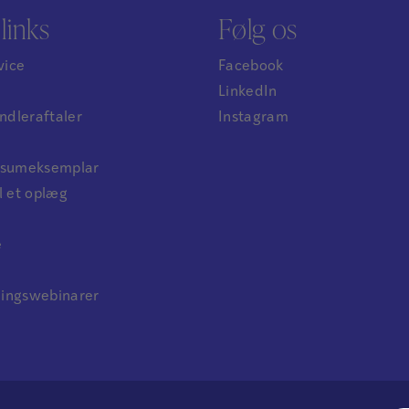
links
Følg os
vice
Facebook
LinkedIn
dleraftaler
Instagram
ensumeksemplar
l et oplæg
e
ningswebinarer