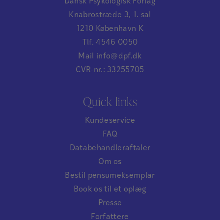
Dansk Psykologisk Forlag
Knabrostræde 3, 1. sal
1210 København K
Tlf. 4546 0050
Mail info@dpf.dk
CVR-nr.: 33255705
Quick links
Kundeservice
FAQ
Databehandleraftaler
Om os
Bestil pensumeksemplar
Book os til et oplæg
Presse
Forfattere