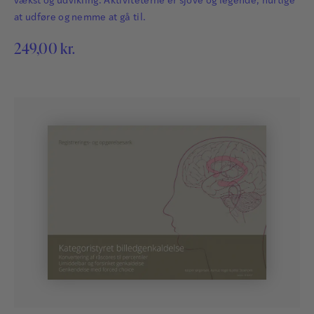
vækst og udvikling. Aktiviteterne er sjove og legende, hurtige
at udføre og nemme at gå til.
249,00
kr.