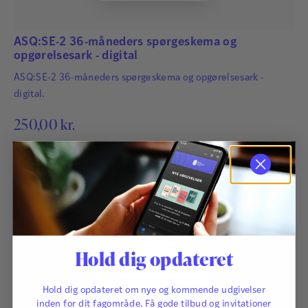
ASQ:SE-2 36-måneders spørgeskema og
opgørelsesark - digital
ASQ:SE-2 36-måneders spørgeskema og opgørelsesark -
digital.
250,00
kr.
Hold dig opdateret
Hold dig opdateret om nye og kommende udgivelser
inden for dit fagområde. Få gode tilbud og invitationer