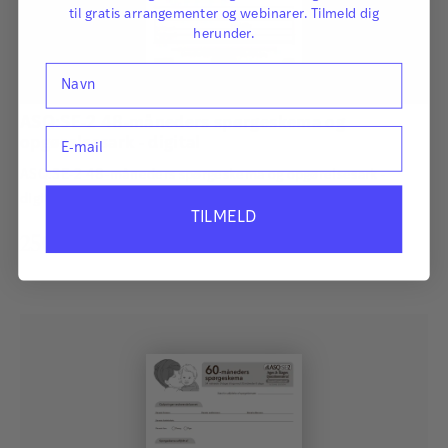
til gratis arrangementer og webinarer. Tilmeld dig
herunder.
Navn
ASQ:SE-2 48-måneders spørgeskema og
E-mail
opgørelsesark - digital
ASQ:SE-2 48-måneders spørgeskema og opgørelsesark -
digital.
TILMELD
250,00
kr.