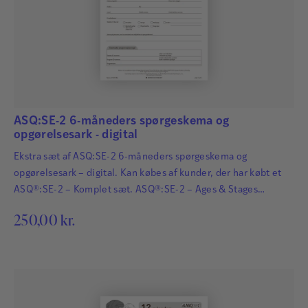
ASQ:SE-2 6-måneders spørgeskema og
opgørelsesark - digital
Ekstra sæt af ASQ:SE-2 6-måneders spørgeskema og
opgørelsesark – digital. Kan købes af kunder, der har købt et
ASQ®:SE-2 – Komplet sæt. ASQ®:SE-2 – Ages & Stages
Questionnaires®: Social-Emotional afdækker hurtigt og
250,00
kr.
pålideligt eventuelle forsinkelser i små børns sociale og
følelsesmæssige udvikling i de første så kritiske år af barnets
liv. En sikker identifikation af forsinkelser i barnets udvikling
er…