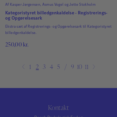
Af
Kasper Jørgensen
,
Asmus Vogel
og
Jette Stokholm
Kategoristyret billedgenkaldelse - Registrerings-
og Opgørelsesark
Ekstra sæt af Registrerings- og Opgørelsesark til Kategoristyret
billedgenkaldelse.
250,00
kr.
←
1
2
3
4
5
…
9
10
11
→
Kontakt