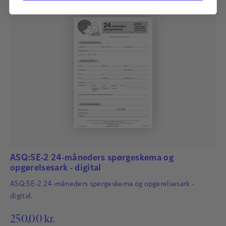
ASQ:SE-2 24-måneders spørgeskema og
opgørelsesark - digital
ASQ:SE-2 24-måneders spørgeskema og opgørelsesark -
digital.
250,00
kr.