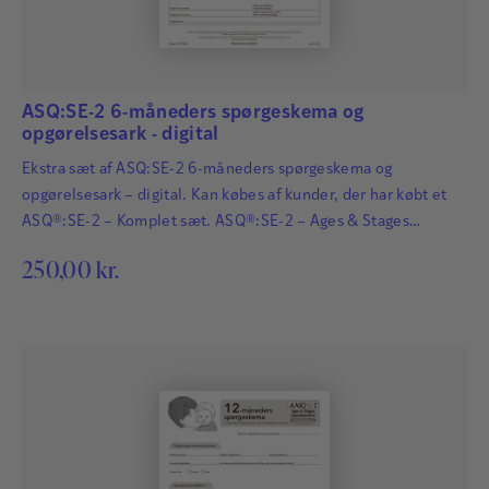
ASQ:SE-2 6-måneders spørgeskema og
opgørelsesark - digital
Ekstra sæt af ASQ:SE-2 6-måneders spørgeskema og
opgørelsesark – digital. Kan købes af kunder, der har købt et
ASQ®:SE-2 – Komplet sæt. ASQ®:SE-2 – Ages & Stages
Questionnaires®: Social-Emotional afdækker hurtigt og
250,00
kr.
pålideligt eventuelle forsinkelser i små børns sociale og
følelsesmæssige udvikling i de første så kritiske år af barnets
liv. En sikker identifikation af forsinkelser i barnets udvikling
er…