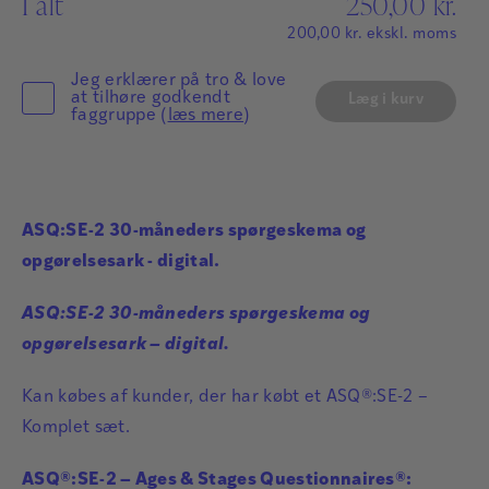
I alt
250,00
kr.
200,00
kr.
ekskl. moms
Jeg erklærer på tro & love
at tilhøre godkendt
Læg i kurv
faggruppe (
læs mere
)
ASQ:SE-2 30-måneders spørgeskema og
opgørelsesark - digital.
ASQ:SE-2 30-måneders spørgeskema og
opgørelsesark – digital.
Kan købes af kunder, der har købt et ASQ®:SE-2 –
Komplet sæt.
ASQ®:SE-2 – Ages & Stages Questionnaires®: