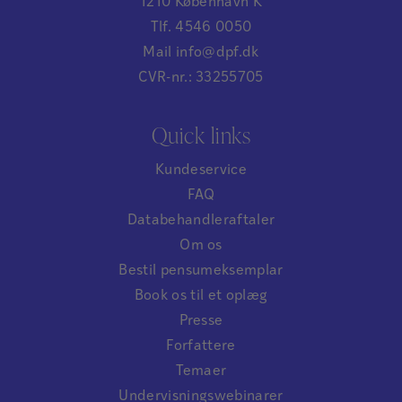
1210 København K
Tlf. 4546 0050
Mail info@dpf.dk
CVR-nr.: 33255705
Quick links
Kundeservice
FAQ
Databehandleraftaler
Om os
Bestil pensumeksemplar
Book os til et oplæg
Presse
Forfattere
Temaer
Undervisningswebinarer