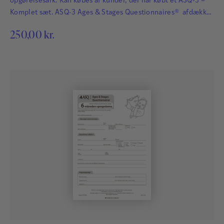
opgørelsesark. Kan købes af kunder, der har købt et ASQ-3 –
Komplet sæt. ASQ-3 Ages & Stages Questionnaires® afdækker
hurtigt og præcist de udviklingsmæssige fremskridt hos
250,00
kr.
småbørn. Det har afgørende betydning for børns fremtid, at
udviklingsmæssige forsinkelser og forstyrrelser bliver
identificeret så tidligt som muligt, så der kan igangsættes
relevant og målrettet behandling…