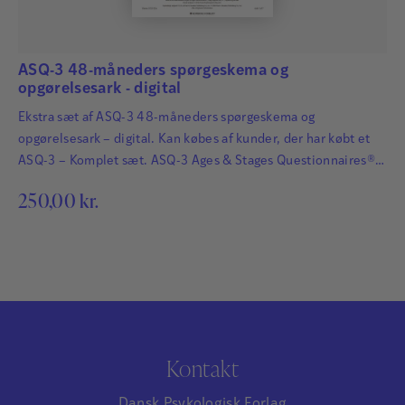
ASQ-3 48-måneders spørgeskema og
opgørelsesark - digital
Ekstra sæt af ASQ-3 48-måneders spørgeskema og
opgørelsesark – digital. Kan købes af kunder, der har købt et
ASQ-3 – Komplet sæt. ASQ-3 Ages & Stages Questionnaires®
afdækker hurtigt og præcist de udviklingsmæssige fremskridt
250,00
kr.
hos småbørn. Det har afgørende betydning for børns fremtid,
at udviklingsmæssige forsinkelser og forstyrrelser bliver
identificeret så tidligt som muligt, så der kan igangsættes
relevant og…
Kontakt
Dansk Psykologisk Forlag