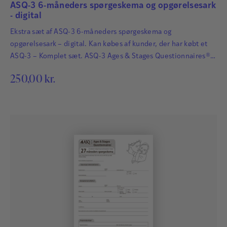
ASQ-3 6-måneders spørgeskema og opgørelsesark
- digital
Ekstra sæt af ASQ-3 6-måneders spørgeskema og
opgørelsesark – digital. Kan købes af kunder, der har købt et
ASQ-3 – Komplet sæt. ASQ-3 Ages & Stages Questionnaires®
afdækker hurtigt og præcist de udviklingsmæssige fremskridt
250,00
kr.
hos småbørn. Det har afgørende betydning for børns fremtid,
at udviklingsmæssige forsinkelser og forstyrrelser bliver
identificeret så tidligt som muligt, så der kan igangsættes
relevant og…