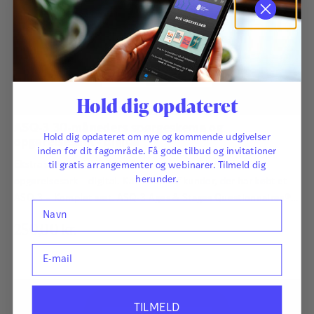
Hold dig opdateret
ASQ-3 30-måneders spørgeskema og
Hold dig opdateret om nye og kommende udgivelser
opgørelsesark - digital
inden for dit fagområde. Få gode tilbud og invitationer
Ekstra sæt af ASQ-3 30-måneders spørgeskema og
til gratis arrangementer og webinarer. Tilmeld dig
herunder.
opgørelsesark – digital. Kan købes af kunder, der har købt et
ASQ-3 – Komplet sæt. ASQ-3 Ages & Stages Questionnaires®
Navn
afdækker hurtigt og præcist de udviklingsmæssige fremskridt
250,00
kr.
hos småbørn. Det har afgørende betydning for børns fremtid,
E-mail
at udviklingsmæssige forsinkelser og forstyrrelser bliver
identificeret så tidligt som muligt, så der kan igangsættes
relevant og…
TILMELD