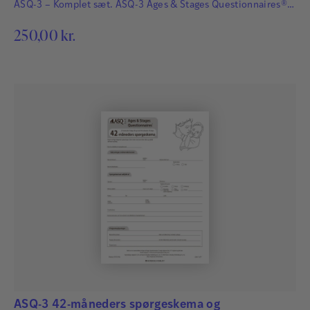
ASQ-3 – Komplet sæt. ASQ-3 Ages & Stages Questionnaires®
afdækker hurtigt og præcist de udviklingsmæssige fremskridt
250,00
kr.
hos småbørn. Det har afgørende betydning for børns fremtid,
at udviklingsmæssige forsinkelser og forstyrrelser bliver
identificeret så tidligt som muligt, så der kan igangsættes
relevant og…
ASQ-3 42-måneders spørgeskema og