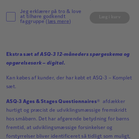
Jeg erklærer på tro & love
at tilhøre godkendt
Læg i kurv
faggruppe (
læs mere
)
Ekstra sæt af
ASQ-3 12-måneders spørgeskema og
opgørelsesark – digital
.
Kan købes af kunder, der har købt et ASQ-3 – Komplet
sæt.
ASQ-3 Ages & Stages Questionnaires
® afdækker
hurtigt og præcist de udviklingsmæssige fremskridt
hos småbørn. Det har afgørende betydning for børns
fremtid, at udviklingsmæssige forsinkelser og
forstyrrelser bliver identificeret så tidligt som muligt,