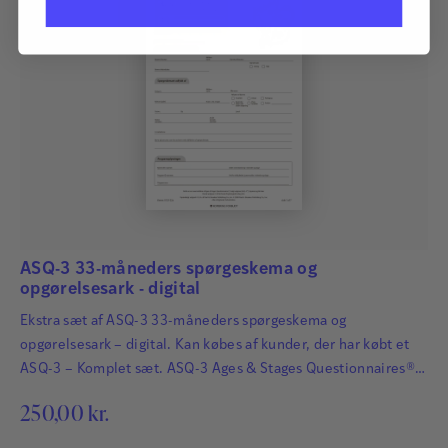
ASQ-3 33-måneders spørgeskema og
opgørelsesark - digital
Ekstra sæt af ASQ-3 33-måneders spørgeskema og
opgørelsesark – digital. Kan købes af kunder, der har købt et
ASQ-3 – Komplet sæt. ASQ-3 Ages & Stages Questionnaires®
afdækker hurtigt og præcist de udviklingsmæssige fremskridt
250,00
kr.
hos småbørn. Det har afgørende betydning for børns fremtid,
at udviklingsmæssige forsinkelser og forstyrrelser bliver