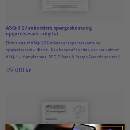
ASQ-3 27-måneders spørgeskema og
opgørelsesark - digital
Ekstra sæt af ASQ-3 27-måneders spørgeskema og
opgørelsesark – digital. Kan købes af kunder, der har købt et
ASQ-3 – Komplet sæt. ASQ-3 Ages & Stages Questionnaires®
afdækker hurtigt og præcist de udviklingsmæssige fremskridt
250,00
kr.
hos småbørn. Det har afgørende betydning for børns fremtid,
at udviklingsmæssige forsinkelser og forstyrrelser bliver
identificeret så tidligt som muligt, så der kan igangsættes
relevant og…