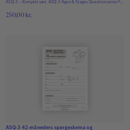
ASQ-3 – Komplet sæt. ASQ-3 Ages & Stages Questionnaires®
afdækker hurtigt og præcist de udviklingsmæssige fremskridt
250,00
kr.
hos småbørn. Det har afgørende betydning for børns fremtid,
at udviklingsmæssige forsinkelser og forstyrrelser bliver
identificeret så tidligt som muligt, så der kan igangsættes
relevant og…
ASQ-3 42-måneders spørgeskema og