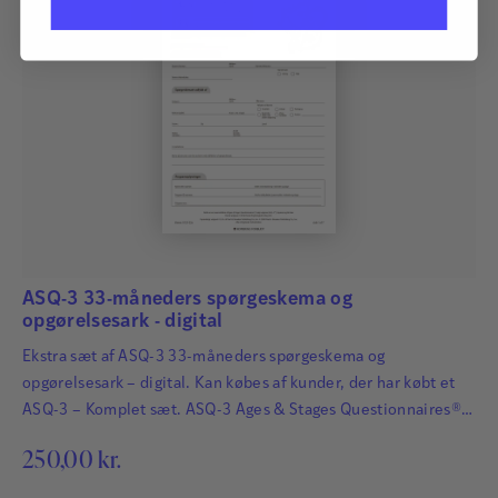
ASQ-3 33-måneders spørgeskema og
opgørelsesark - digital
Ekstra sæt af ASQ-3 33-måneders spørgeskema og
opgørelsesark – digital. Kan købes af kunder, der har købt et
ASQ-3 – Komplet sæt. ASQ-3 Ages & Stages Questionnaires®
afdækker hurtigt og præcist de udviklingsmæssige fremskridt
250,00
kr.
hos småbørn. Det har afgørende betydning for børns fremtid,
at udviklingsmæssige forsinkelser og forstyrrelser bliver