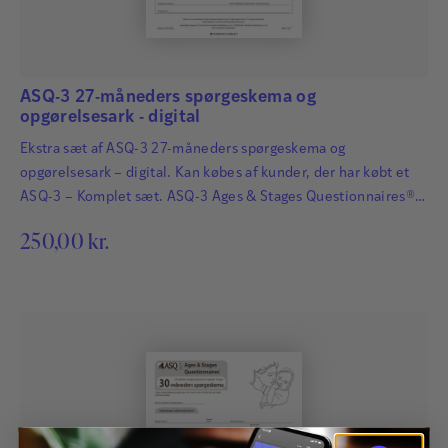
ASQ-3 27-måneders spørgeskema og
opgørelsesark - digital
Ekstra sæt af ASQ-3 27-måneders spørgeskema og
opgørelsesark – digital. Kan købes af kunder, der har købt et
ASQ-3 – Komplet sæt. ASQ-3 Ages & Stages Questionnaires®
afdækker hurtigt og præcist de udviklingsmæssige fremskridt
250,00
kr.
hos småbørn. Det har afgørende betydning for børns fremtid,
at udviklingsmæssige forsinkelser og forstyrrelser bliver
identificeret så tidligt som muligt, så der kan igangsættes
relevant og…