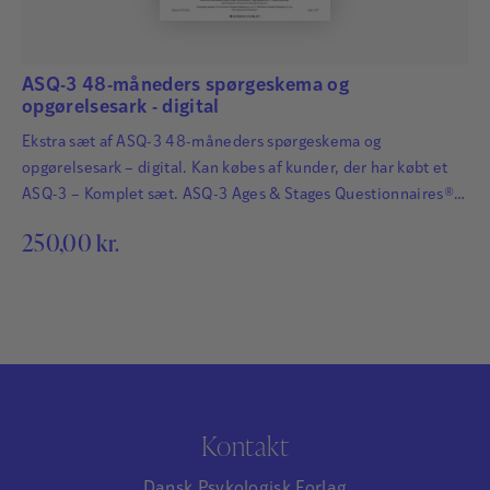
ASQ-3 48-måneders spørgeskema og
opgørelsesark - digital
Ekstra sæt af ASQ-3 48-måneders spørgeskema og
opgørelsesark – digital. Kan købes af kunder, der har købt et
ASQ-3 – Komplet sæt. ASQ-3 Ages & Stages Questionnaires®
afdækker hurtigt og præcist de udviklingsmæssige fremskridt
250,00
kr.
hos småbørn. Det har afgørende betydning for børns fremtid,
at udviklingsmæssige forsinkelser og forstyrrelser bliver
identificeret så tidligt som muligt, så der kan igangsættes
relevant og…
Kontakt
Dansk Psykologisk Forlag