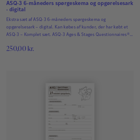
ASQ-3 6-måneders spørgeskema og opgørelsesark
- digital
Ekstra sæt af ASQ-3 6-måneders spørgeskema og
opgørelsesark – digital. Kan købes af kunder, der har købt et
ASQ-3 – Komplet sæt. ASQ-3 Ages & Stages Questionnaires®
afdækker hurtigt og præcist de udviklingsmæssige fremskridt
250,00
kr.
hos småbørn. Det har afgørende betydning for børns fremtid,
at udviklingsmæssige forsinkelser og forstyrrelser bliver
identificeret så tidligt som muligt, så der kan igangsættes
relevant og…