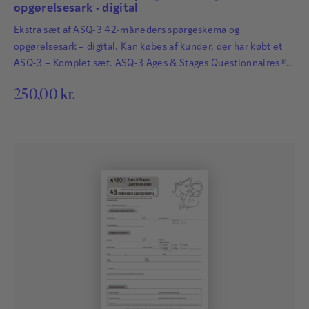
opgørelsesark - digital
Ekstra sæt af ASQ-3 42-måneders spørgeskema og
opgørelsesark – digital. Kan købes af kunder, der har købt et
ASQ-3 – Komplet sæt. ASQ-3 Ages & Stages Questionnaires®
afdækker hurtigt og præcist de udviklingsmæssige fremskridt
250,00
kr.
hos småbørn. Det har afgørende betydning for børns fremtid,
at udviklingsmæssige forsinkelser og forstyrrelser bliver
identificeret så tidligt som muligt, så der kan igangsættes
relevant og…