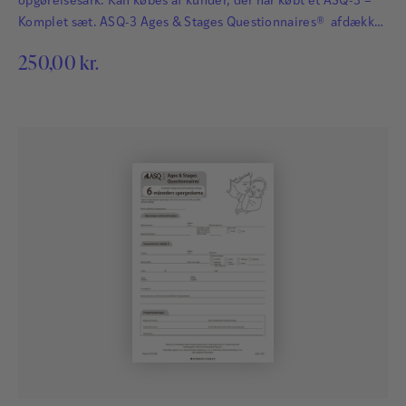
opgørelsesark. Kan købes af kunder, der har købt et ASQ-3 –
Komplet sæt. ASQ-3 Ages & Stages Questionnaires® afdækker
hurtigt og præcist de udviklingsmæssige fremskridt hos
250,00
kr.
småbørn. Det har afgørende betydning for børns fremtid, at
udviklingsmæssige forsinkelser og forstyrrelser bliver
identificeret så tidligt som muligt, så der kan igangsættes
relevant og målrettet behandling…