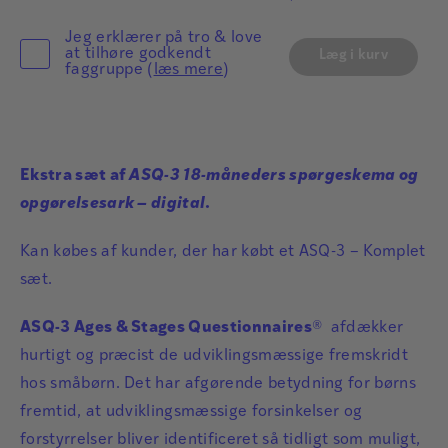
Jeg erklærer på tro & love
at tilhøre godkendt
Læg i kurv
faggruppe (
læs mere
)
Ekstra sæt af
ASQ-3 18-måneders spørgeskema og
opgørelsesark – digital
.
Kan købes af kunder, der har købt et ASQ-3 – Komplet
sæt.
ASQ-3 Ages & Stages Questionnaires
® afdækker
hurtigt og præcist de udviklingsmæssige fremskridt
hos småbørn. Det har afgørende betydning for børns
fremtid, at udviklingsmæssige forsinkelser og
forstyrrelser bliver identificeret så tidligt som muligt,