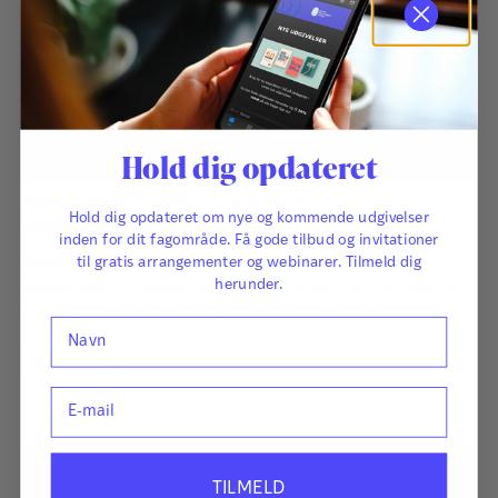
Hold dig opdateret
ASQ-3 30-måneders spørgeskema og
Hold dig opdateret om nye og kommende udgivelser
opgørelsesark - digital
inden for dit fagområde. Få gode tilbud og invitationer
Ekstra sæt af ASQ-3 30-måneders spørgeskema og
til gratis arrangementer og webinarer. Tilmeld dig
herunder.
opgørelsesark – digital. Kan købes af kunder, der har købt et
ASQ-3 – Komplet sæt. ASQ-3 Ages & Stages Questionnaires®
Navn
afdækker hurtigt og præcist de udviklingsmæssige fremskridt
250,00
kr.
hos småbørn. Det har afgørende betydning for børns fremtid,
E-mail
at udviklingsmæssige forsinkelser og forstyrrelser bliver
identificeret så tidligt som muligt, så der kan igangsættes
relevant og…
TILMELD