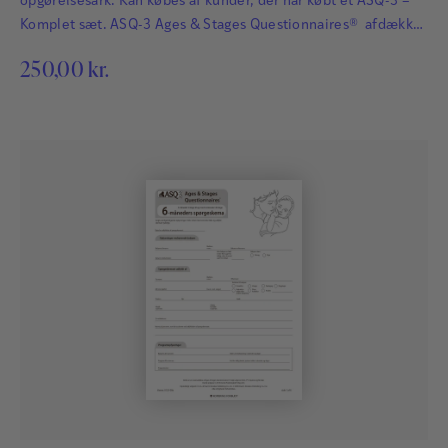
opgørelsesark. Kan købes af kunder, der har købt et ASQ-3 –
Komplet sæt. ASQ-3 Ages & Stages Questionnaires® afdækker
hurtigt og præcist de udviklingsmæssige fremskridt hos
250,00
kr.
småbørn. Det har afgørende betydning for børns fremtid, at
udviklingsmæssige forsinkelser og forstyrrelser bliver
identificeret så tidligt som muligt, så der kan igangsættes
relevant og målrettet behandling…