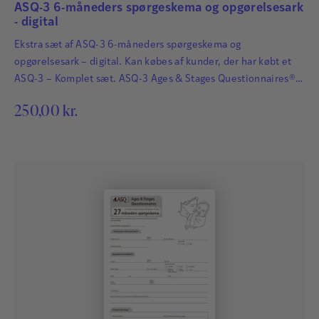
ASQ-3 6-måneders spørgeskema og opgørelsesark
- digital
Ekstra sæt af ASQ-3 6-måneders spørgeskema og
opgørelsesark – digital. Kan købes af kunder, der har købt et
ASQ-3 – Komplet sæt. ASQ-3 Ages & Stages Questionnaires®
afdækker hurtigt og præcist de udviklingsmæssige fremskridt
250,00
kr.
hos småbørn. Det har afgørende betydning for børns fremtid,
at udviklingsmæssige forsinkelser og forstyrrelser bliver
identificeret så tidligt som muligt, så der kan igangsættes
relevant og…