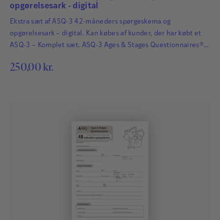
opgørelsesark - digital
Ekstra sæt af ASQ-3 42-måneders spørgeskema og
opgørelsesark – digital. Kan købes af kunder, der har købt et
ASQ-3 – Komplet sæt. ASQ-3 Ages & Stages Questionnaires®
afdækker hurtigt og præcist de udviklingsmæssige fremskridt
250,00
kr.
hos småbørn. Det har afgørende betydning for børns fremtid,
at udviklingsmæssige forsinkelser og forstyrrelser bliver
identificeret så tidligt som muligt, så der kan igangsættes
relevant og…