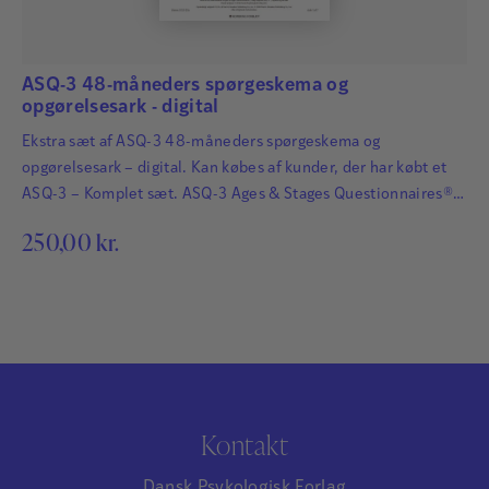
ASQ-3 48-måneders spørgeskema og
opgørelsesark - digital
Ekstra sæt af ASQ-3 48-måneders spørgeskema og
opgørelsesark – digital. Kan købes af kunder, der har købt et
ASQ-3 – Komplet sæt. ASQ-3 Ages & Stages Questionnaires®
afdækker hurtigt og præcist de udviklingsmæssige fremskridt
250,00
kr.
hos småbørn. Det har afgørende betydning for børns fremtid,
at udviklingsmæssige forsinkelser og forstyrrelser bliver
identificeret så tidligt som muligt, så der kan igangsættes
relevant og…
Kontakt
Dansk Psykologisk Forlag