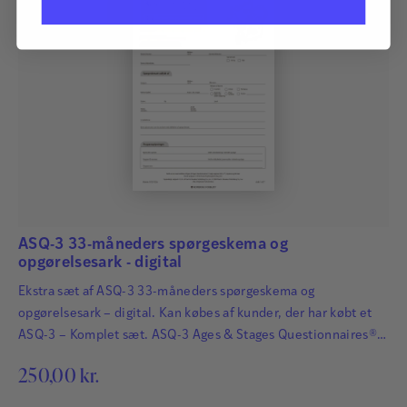
ASQ-3 33-måneders spørgeskema og
opgørelsesark - digital
Ekstra sæt af ASQ-3 33-måneders spørgeskema og
opgørelsesark – digital. Kan købes af kunder, der har købt et
ASQ-3 – Komplet sæt. ASQ-3 Ages & Stages Questionnaires®
afdækker hurtigt og præcist de udviklingsmæssige fremskridt
250,00
kr.
hos småbørn. Det har afgørende betydning for børns fremtid,
at udviklingsmæssige forsinkelser og forstyrrelser bliver