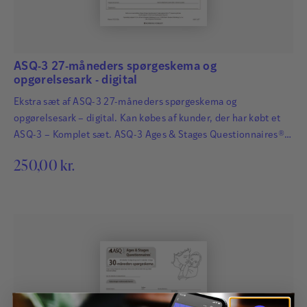
ASQ-3 27-måneders spørgeskema og
opgørelsesark - digital
Ekstra sæt af ASQ-3 27-måneders spørgeskema og
opgørelsesark – digital. Kan købes af kunder, der har købt et
ASQ-3 – Komplet sæt. ASQ-3 Ages & Stages Questionnaires®
afdækker hurtigt og præcist de udviklingsmæssige fremskridt
250,00
kr.
hos småbørn. Det har afgørende betydning for børns fremtid,
at udviklingsmæssige forsinkelser og forstyrrelser bliver
identificeret så tidligt som muligt, så der kan igangsættes
relevant og…