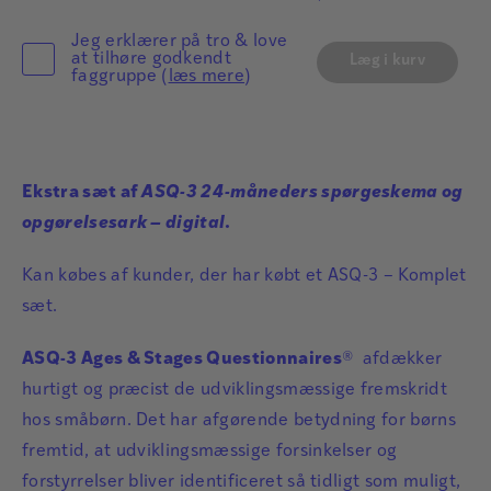
Jeg erklærer på tro & love
at tilhøre godkendt
Læg i kurv
faggruppe (
læs mere
)
Ekstra sæt af
ASQ-3 24-måneders spørgeskema og
opgørelsesark – digital
.
Kan købes af kunder, der har købt et ASQ-3 – Komplet
sæt.
ASQ-3 Ages & Stages Questionnaires
® afdækker
hurtigt og præcist de udviklingsmæssige fremskridt
hos småbørn. Det har afgørende betydning for børns
fremtid, at udviklingsmæssige forsinkelser og
forstyrrelser bliver identificeret så tidligt som muligt,