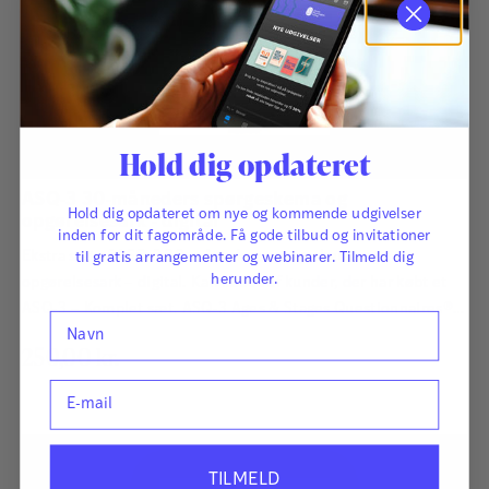
Hold dig opdateret
ASQ-3 30-måneders spørgeskema og
Hold dig opdateret om nye og kommende udgivelser
opgørelsesark - digital
inden for dit fagområde. Få gode tilbud og invitationer
Ekstra sæt af ASQ-3 30-måneders spørgeskema og
til gratis arrangementer og webinarer. Tilmeld dig
herunder.
opgørelsesark – digital. Kan købes af kunder, der har købt et
ASQ-3 – Komplet sæt. ASQ-3 Ages & Stages Questionnaires®
Navn
afdækker hurtigt og præcist de udviklingsmæssige fremskridt
250,00
kr.
hos småbørn. Det har afgørende betydning for børns fremtid,
E-mail
at udviklingsmæssige forsinkelser og forstyrrelser bliver
identificeret så tidligt som muligt, så der kan igangsættes
relevant og…
TILMELD