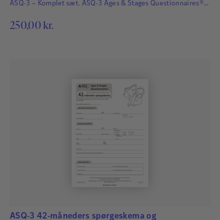
ASQ-3 – Komplet sæt. ASQ-3 Ages & Stages Questionnaires®
afdækker hurtigt og præcist de udviklingsmæssige fremskridt
250,00
kr.
hos småbørn. Det har afgørende betydning for børns fremtid,
at udviklingsmæssige forsinkelser og forstyrrelser bliver
identificeret så tidligt som muligt, så der kan igangsættes
relevant og…
ASQ-3 42-måneders spørgeskema og