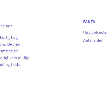
FAKTA
et sæt.
Udgivelsesår
hurtigt og
Antal sider
rn. Det har
ngsmæssige
tidligt som muligt,
ling i tide.