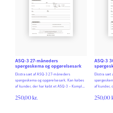
ASQ-3 27-måneders
ASQ-3 3
spørgeskema og opgørelsesark
spørges
Ekstra sæt af ASQ-3 27-måneders
Ekstra sæt
spørgeskema og opgørelsesark. Kan købes
spørgeskem
af kunder, der har købt et ASQ-3 – Komplet
af kunder, 
sæt. ASQ-3 Ages & Stages Questionnaires®
sæt. ASQ-3
250,00
kr.
250,00
afdækker hurtigt og præcist de
afdækker hu
udviklingsmæssige fremskridt hos
udviklings
småbørn. Det har afgørende betydning for
småbørn. D