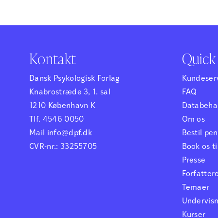
børns fremtid, at udviklingsmæssige
børns fremt
forsinkelser og forstyrrelser bliver
forsinkelser
identificeret så tidligt som muligt, så der
identificere
kan igangsættes relevant og målrettet
kan igangsæ
Kontakt
Quick 
behandling…
behandlin
Dansk Psykologisk Forlag
Kundeser
Knabrostræde 3, 1. sal
FAQ
1210 København K
Databehan
Tlf. 4546 0050
Om os
Mail info@dpf.dk
Bestil p
CVR-nr.: 33255705
Book os ti
Presse
Forfatter
Temaer
Undervis
Kurser