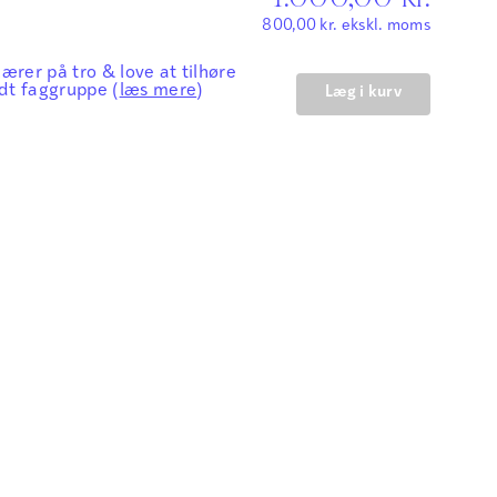
800,00
kr.
ekskl. moms
lærer på tro & love at tilhøre
dt faggruppe (
læs mere
)
Læg i kurv