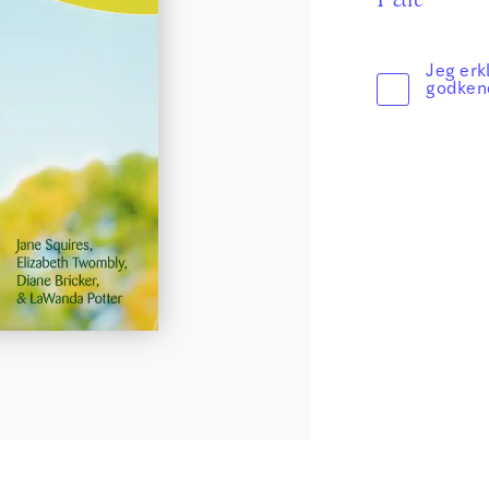
Sikker Læs
Skolefravær
STAV med LST
Jeg erk
godken
STAV & LÆS