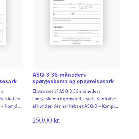
ASQ-3 36-måneders
sesark
spørgeskema og opgørelsesark
rs
Ekstra sæt af ASQ-3 36-måneders
 Kan købes
spørgeskema og opgørelsesark. Kan købes
3 – Komplet
af kunder, der har købt et ASQ-3 – Komplet
tionnaires®
sæt. ASQ-3 Ages & Stages Questionnaires®
250,00
kr.
afdækker hurtigt og præcist de
os
udviklingsmæssige fremskridt hos
ydning for
småbørn. Det har afgørende betydning for