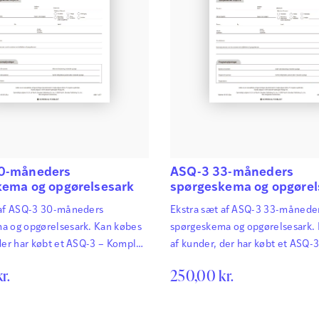
0-måneders
ASQ-3 33-måneders
kema og opgørelsesark
spørgeskema og opgørel
 af ASQ-3 30-måneders
Ekstra sæt af ASQ-3 33-månede
a og opgørelsesark. Kan købes
spørgeskema og opgørelsesark.
der har købt et ASQ-3 – Komplet
af kunder, der har købt et ASQ-
 Ages & Stages Questionnaires®
sæt. ASQ-3 Ages & Stages Ques
kr.
250,00
kr.
rtigt og præcist de
afdækker hurtigt og præcist de
mæssige fremskridt hos
udviklingsmæssige fremskridt h
et har afgørende betydning for
småbørn. Det har afgørende bet