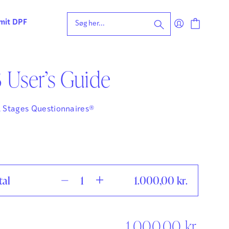
 mit DPF
 User’s Guide
eening for ordblindhed
ng
n
 Stages Questionnaires®
forståelse
vvurdering
ing
rdering
ng
| Faglige udfordringer
tal
1.000,00
kr.
1.000,00
kr.