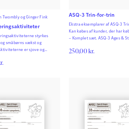
ASQ-3 Trin-for-trin
th Twombly
og
Ginger Fink
Ekstra eksemplarer af ASQ-3 Trin
ringsaktiviteter
Kan købes af kunder, der har kø
ingsaktiviteterne styrkes
– Komplet sæt. ASQ-3 Ages & S
og småbørns vækst og
Questionnaires® afdækker hurti
250,00
kr.
Aktiviteterne er sjove og
præcist de udviklingsmæssige f
urtige at udføre og nemme at gå
hos småbørn. Det har afgørend
r.
for børns fremtid, at udvikling
forsinkelser og forstyrrelser bli
identificeret så tidligt som muli
kan igangsættes relevant og mål
behandling i tide. Læs…