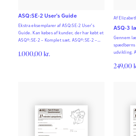
ASQ:SE-2 User's Guide
Af
Elizabe
Ekstra eksemplarer af ASQ:SE-2 User’s
ASQ-3 læ
Guide. Kan købes af kunder, der har købt et
Gennem lær
ASQ®:SE-2 – Komplet sæt. ASQ®:SE-2 –
spædbørns 
Ages & Stages Questionnaires®: Social-
1.000,00
kr.
udvikling. 
Emotional afdækker hurtigt og pålideligt
legende, h
eventuelle forsinkelser i små børns sociale
249,00
k
til.
og følelsesmæssige udvikling i de første så
kritiske år af barnets liv. En sikker
identifikation af forsinkelser i barnets
udvikling er afgørende for, at der…