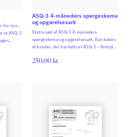
ASQ-3 4-måneders spørgeskema
og opgørelsesark
-for-trin.
Ekstra sæt af ASQ-3 4-måneders
bt et ASQ-3
spørgeskema og opgørelsesark. Kan købes
tages
af kunder, der har købt et ASQ-3 – Komplet
gt og
sæt. ASQ-3 Ages & Stages Questionnaires®
remskridt
250,00
kr.
afdækker hurtigt og præcist de
e betydning
udviklingsmæssige fremskridt hos
smæssige
småbørn. Det har afgørende betydning for
ver
børns fremtid, at udviklingsmæssige
gt, så der
forsinkelser og forstyrrelser bliver
rettet
identificeret så tidligt som muligt, så der
kan igangsættes relevant og målrettet
behandling…