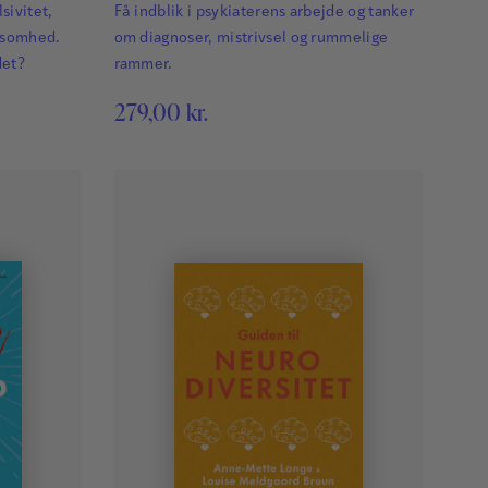
sivitet,
Få indblik i psykiaterens arbejde og tanker
ksomhed.
om diagnoser, mistrivsel og rummelige
det?
rammer.
279,00
kr.