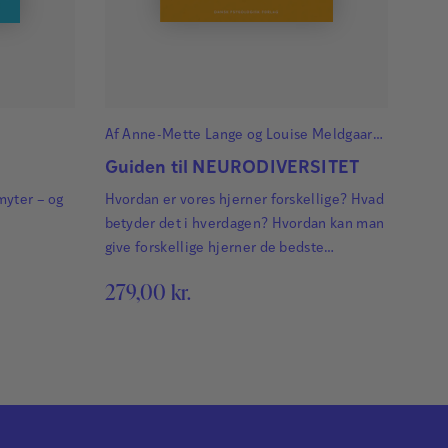
Af
Anne-Mette Lange
og
Louise Meldgaard
Bruun
Guiden til NEURODIVERSITET
myter – og
Hvordan er vores hjerner forskellige? Hvad
betyder det i hverdagen? Hvordan kan man
give forskellige hjerner de bedste
betingelser for at trives?
279,00
kr.