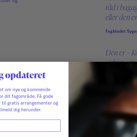
tiver og
råd i bagag
eller den e
Fagbladet Syge
Den er – Ko
vidner om s
g opdateret
Pædagogisk Psy
ret om nye og kommende
or dit fagområde. Få gode
r til gratis arrangementer og
ilmeld dig herunder.