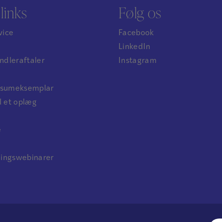
links
Følg os
vice
Facebook
LinkedIn
dleraftaler
Instagram
ensumeksemplar
l et oplæg
e
ningswebinarer