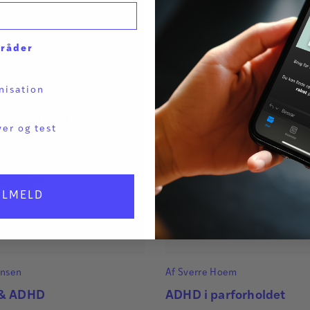
mråder
nisation
ver og test
ILMELD
ensen
Af
Sverre Hoem
 & ADHD
ADHD i parforholdet