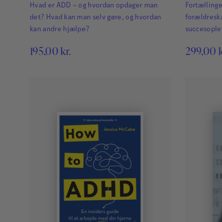
Hvad er ADD – og hvordan opdager man
Fortælling
det? Hvad kan man selv gøre, og hvordan
forældreska
kan andre hjælpe?
succesoplev
med ADHD
195,00
kr.
299,00
k