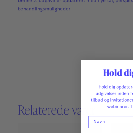
Denne 2. udgave er opdateret med nye tal, perspek
behandlingsmuligheder.
Hold di
Hold dig opdate
udgivelser inden f
tilbud og invitatione
Relaterede varer
webinarer. T
Navn