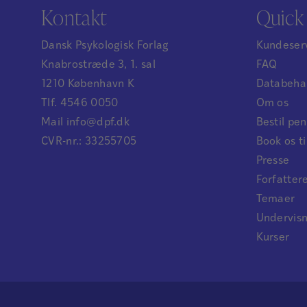
Kontakt
Quick 
Dansk Psykologisk Forlag
Kundeser
Knabrostræde 3, 1. sal
FAQ
1210 København K
Databehan
Tlf. 4546 0050
Om os
Mail info@dpf.dk
Bestil p
CVR-nr.: 33255705
Book os ti
Presse
Forfatter
Temaer
Undervis
Kurser