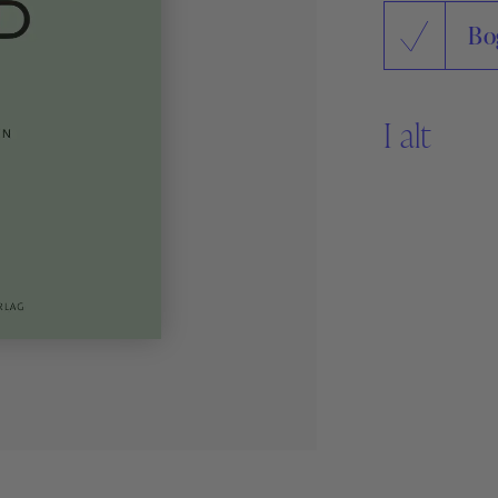
Sikker Læs
Bo
Skolefravær
STAV med LST
STAV & LÆS
I alt