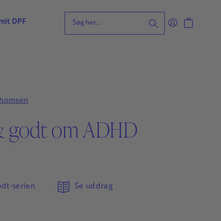
 mit DPF
eening for ordblindhed
ng
n
Thomsen
forståelse
& godt om ADHD
vvurdering
ing
rdering
ng
| Faglige udfordringer
odt-serien
Se uddrag