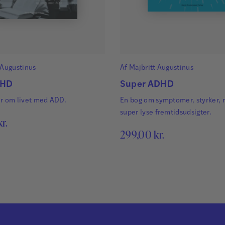
 Augustinus
Af
Majbritt Augustinus
DHD
Super ADHD
er om livet med ADD.
En bog om symptomer, styrker, 
super lyse fremtidsudsigter.
kr.
299,00
kr.