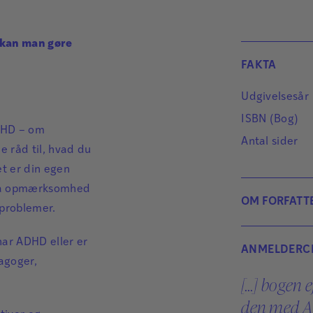
 kan man gøre
FAKTA
Udgivelsesår
ISBN (Bog)
DHD – om
Antal sider
 råd til, hvad du
t er din egen
fra opmærksomhed
OM FORFATT
eproblemer.
ar ADHD eller er
ANMELDERCI
agoger,
[...] bogen
den med A