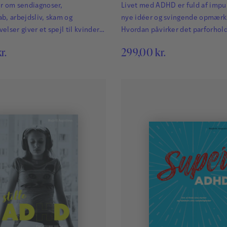
er om sendiagnoser,
Livet med ADHD er fuld af impul
b, arbejdsliv, skam og
nye idéer og svingende opmær
elser giver et spejl til kvinder
Hvordan påvirker det parforhol
.
r.
299,00
kr.