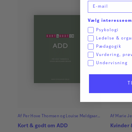
E-mail
Vælg interesseo
Psykologi
Ledelse & orga
Pædagogik
Vurdering, prø
Undervisning
T
Af
Per Hove Thomsen
og
Louise Meldgaard
Af
Marie J
Bruun
Kort & godt om ADD
Kvinder