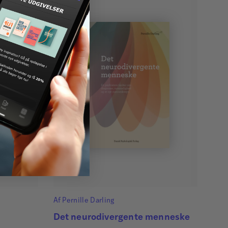
Af
Pernille Darling
Det neurodivergente menneske