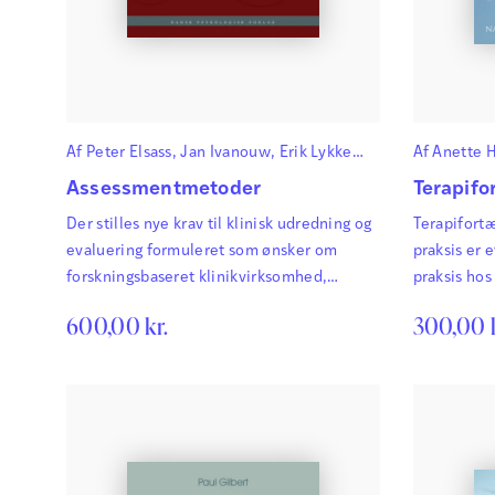
Af
Peter Elsass
,
Jan Ivanouw
,
Erik Lykke
Af
Anette 
Mortensen
,
Stig Poulsen
og
Bent
Assessmentmetoder
Terapifo
Rosenbaum
Der stilles nye krav til klinisk udredning og
Terapifortæ
evaluering formuleret som ønsker om
praksis er e
forskningsbaseret klinikvirksomhed,
praksis hos
evidensbaseret behandling og forøget
terapeuter
600,00
kr.
300,00
kvalitetssikring.
mulighed fo
dele af der
selv og de
identitetsf
Forfatteren
det terape