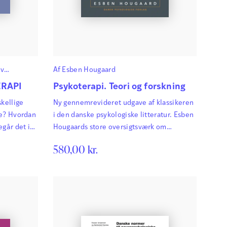
ov
Af
Esben Hougaard
ERAPI
Psykoterapi. Teori og forskning
skellige
Ny gennemrevideret udgave af klassikeren
ge? Hvordan
i den danske psykologiske litteratur. Esben
egår det i
Hougaards store oversigtsværk om
psykoterapi udkom første gang i 1996 med
580,00
kr.
en revideret udgave fra 2004.