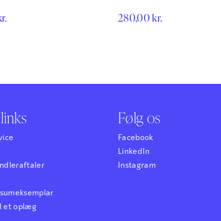
det kendetegnet ved en høj
sundhedsassistenter, læger, psy
emi
og
Frans Ørsted Andersen
kr.
280,00
kr.
ersitet. Den positive psykologi
socialrådgivere og andre fagfol
g af en række forskellige
området.
g metoder skal forstås bredt:
er til anvendelse ved
ved undersøgelser og
 forskellige former for
test, interventioner,…
links
Følg os
vice
Facebook
LinkedIn
dleraftaler
Instagram
ensumeksemplar
l et oplæg