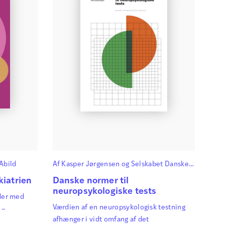
Abild
Af
Kasper Jørgensen
og
Selskabet Danske
Neuropsykologer
iatrien
Danske normer til
neuropsykologiske tests
jder med
Værdien af en neuropsykologisk testning
 –
afhænger i vidt omfang af det