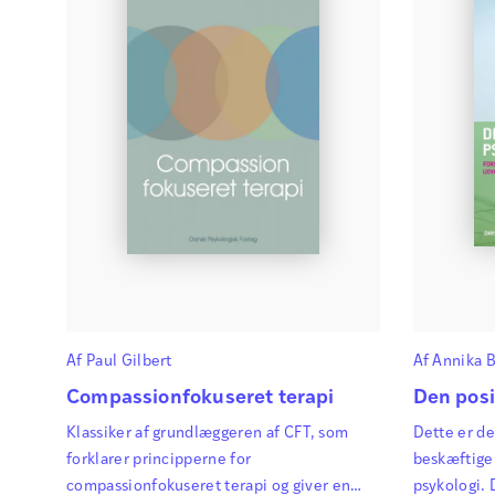
Af
Paul Gilbert
Af
Annika B
Kiilsgaard
Compassionfokuseret terapi
Den posi
Nakamura
,
Klassiker af grundlæggeren af CFT, som
Dette er de
Karen-Lis K
forklarer principperne for
beskæftige
Line Lerch
compassionfokuseret terapi og giver en
psykologi. 
Nissen
,
Sil