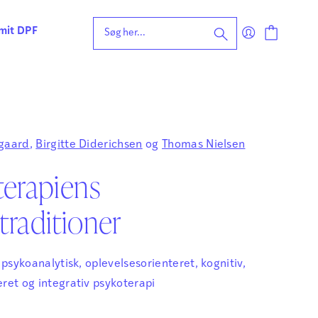
 mit DPF
eening for ordblindhed
ng
n
gaard
,
Birgitte Diderichsen
og
Thomas Nielsen
forståelse
terapiens
vvurdering
ing
rdering
raditioner
ng
| Faglige udfordringer
 psykoanalytisk, oplevelsesorienteret, kognitiv,
ret og integrativ psykoterapi