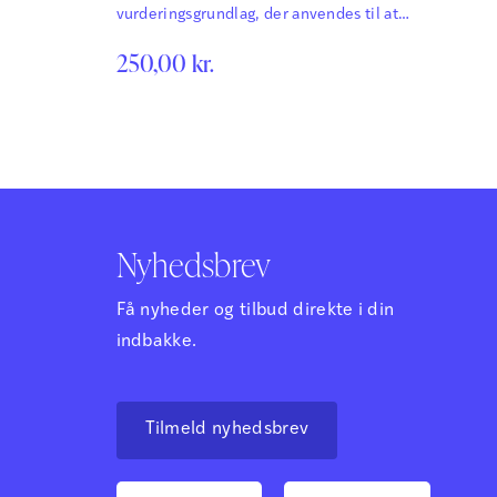
vurderingsgrundlag, der anvendes til at
kologer,
forstå og fortolke testresultaterne
k på
250,00
kr.
Nyhedsbrev
Få nyheder og tilbud direkte i din
indbakke.
Tilmeld nyhedsbrev