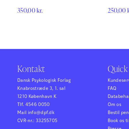
detaljeret beskrivelse af aspekterne ved
metodeområ
Tatiana Ch
350,00
kr.
250,00
compassion.
grad af div
benytter si
metoder – o
både metod
forskning, 
assessment,
screening, 
Kontakt
Quick 
Dansk Psykologisk Forlag
Kundeser
Knabrostræde 3, 1. sal
FAQ
1210 København K
Databehan
Tlf. 4546 0050
Om os
Mail info@dpf.dk
Bestil p
CVR-nr.: 33255705
Book os ti
Presse