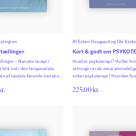
Holmgren
Af
Esben Hougaard
og
Ole Kark
Østergård
rtællinger
Kort & godt om PSYKOT
llinger – Narrativ terapi i
Hvad er psykoterapi? Hvilke for
t blik ind i den terapeutiske
retninger er de mest almindeli
 én af landets førende narrative
virker psykoterapi? Hvordan for
. Bogen beretter om menneskers
praksis?
kr.
225,00
kr.
r at inddrage hidtil oversete
es liv i deres fortællinger om sig
rmed komme fri af negative
ortællingers indflydelse.
 tager læseren med helt ind i
utiske rum og…