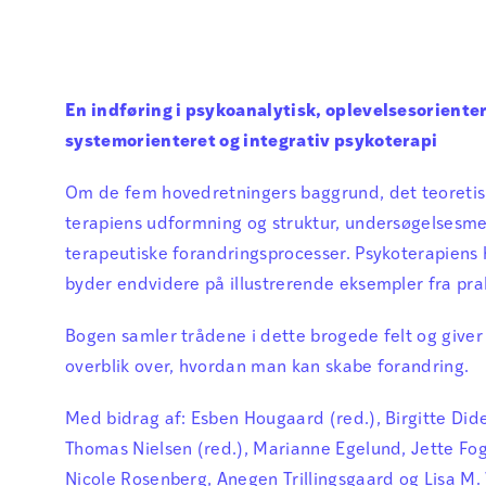
En indføring i psykoanalytisk, oplevelsesorienter
systemorienteret og integrativ psykoterapi
Om de fem hovedretningers baggrund, det teoretis
terapiens udformning og struktur, undersøgelsesm
terapeutiske forandringsprocesser. Psykoterapiens
byder endvidere på illustrerende eksempler fra prak
Bogen samler trådene i dette brogede felt og giver 
overblik over, hvordan man kan skabe forandring.
Med bidrag af: Esben Hougaard (red.), Birgitte Dide
Thomas Nielsen (red.), Marianne Egelund, Jette Fo
Nicole Rosenberg, Anegen Trillingsgaard og Lisa M