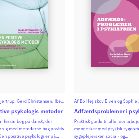
jertrup
,
Gerd Christensen
,
Iben
Af
Bo Hejlskov Elvén
og
Sophie 
 Tømmerup
,
Jane Grud
,
Jeanne
tive psykologis metoder
Adfærdsproblemer i psyk
Jenny Vogel
,
Julia C. Koch
,
n første bog på dansk, der
Praktisk guide til alle, der arbe
ristensen
,
Kristina Dinesen
,
r sig med metoderne bag positiv
mennesker med psykisk sygdom
e Mørck
,
Nynne Elholm
,
Poul
Den positive psykologi er på
sygeplejersker, social- og
la Jensen
,
Susann Gjerde
,