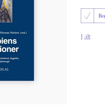
Sikker Læs
Skolefravær
Bo
STAV med LST
STAV & LÆS
I alt