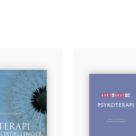
Bi
Bi
ps