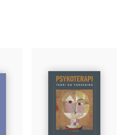
Institut, Aarhus Universitet, og klinisk psykolog
ved Psykiatrisk Hospital i Risskov. Esben har
beskæftiget sig med psykoterapi gennem hele
sin karriere, hvor han især har arbejdet med
kognitiv adfærdsterapi.
Læs mere
rgitte Diderichsen
rgitte Diderichsen (1940-2009). Professor i
ykologi ved Aarhus Universitet.
Læs mere