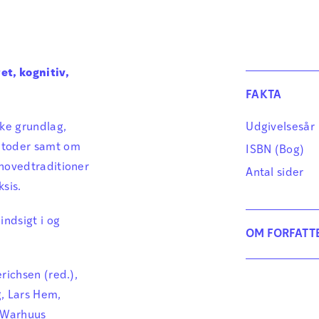
et, kognitiv,
FAKTA
ke grundlag,
Udgivelsesår
etoder samt om
ISBN (Bog)
 hovedtraditioner
Antal sider
sis.
indsigt i og
OM FORFATT
richsen (red.),
g, Lars Hem,
. Warhuus