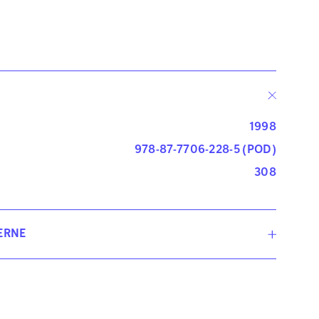
1998
978-87-7706-228-5 (POD)
308
ERNE
Esben Hougaard
Esben Hougaard er professor ved Psykologisk