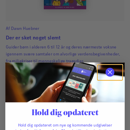
Af
Dawn Huebner
Der er sket noget slemt
Guider børn i alderen 6 til 12 år og deres nærmeste voksne
igennem svære samtaler om alvorlige verdensbegivenheder,
fra miljøkriser til menneskelige tragedier.
195,00
kr.
Hold dig opdateret
Hold dig opdateret om nye og kommende udgivelser