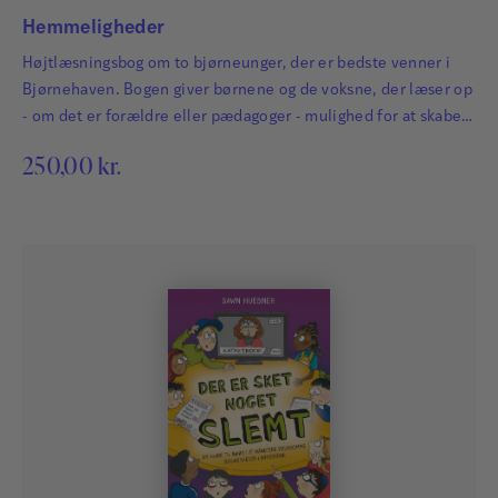
Hemmeligheder
Højtlæsningsbog om to bjørneunger, der er bedste venner i
Bjørnehaven. Bogen giver børnene og de voksne, der læser op
- om det er forældre eller pædagoger - mulighed for at skabe
et fortroligt rum til en god snak om forskellen på gode og
250,00
kr.
dårlige hemmeligheder. Bogen er blevet afprøvet af
pædagoger og børn i Vejen kommune i samarbejde med
Lisbeth Zornig Andersen.