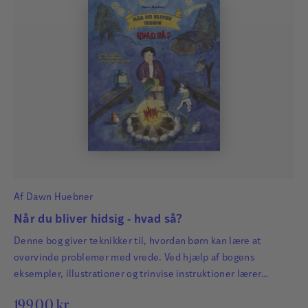
Af
Dawn Huebner
Når du bliver hidsig - hvad så?
Denne bog giver teknikker til, hvordan børn kan lære at
overvinde problemer med vrede. Ved hjælp af bogens
eksempler, illustrationer og trinvise instruktioner lærer
barnet, hvordan det kan slukke vreden, afkøle de vrede tanker,
199,00
kr.
få kontrol over vreden og blive roligere og blive hørt.