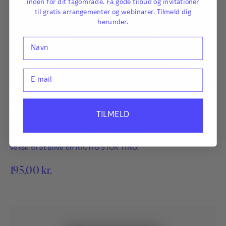
inden for dit fagområde. Få gode tilbud og invitationer
til gratis arrangementer og webinarer. Tilmeld dig
herunder.
Navn
E-mail
Af
Dawn Huebner
TILMELD
Vind over din Bekymring
Bekymring har det med at vokse. En lille ting kan pludselig
vokse til at blive en RIGTIG STOR TING.
195,00
kr.