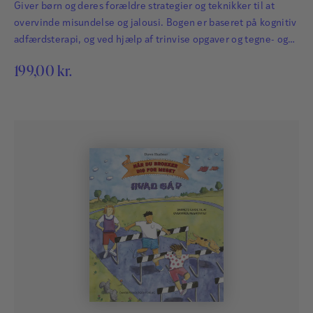
Giver børn og deres forældre strategier og teknikker til at
overvinde misundelse og jalousi. Bogen er baseret på kognitiv
adfærdsterapi, og ved hjælp af trinvise opgaver og tegne- og
skriveøvelser motiveres børn til at håndtere deres misundelse
199,00
kr.
– så de kan sætte fulde sejl og have det sjovt undervejs!