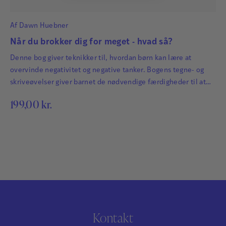
Af
Dawn Huebner
Når du brokker dig for meget - hvad så?
Denne bog giver teknikker til, hvordan børn kan lære at
overvinde negativitet og negative tanker. Bogens tegne- og
skriveøvelser giver barnet de nødvendige færdigheder til at
klare disse forhindringer, og de trinvise instruktioner lærer
199,00
kr.
barnet at blive gladere og mere positivt.
Kontakt