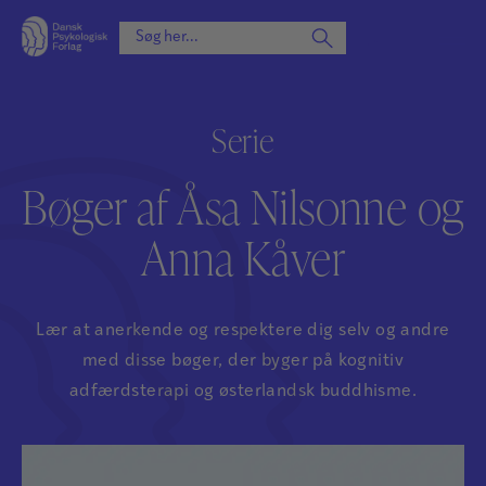
Serie
Bøger af Åsa Nilsonne og
Anna Kåver
Lær at anerkende og respektere dig selv og andre
med disse bøger, der byger på kognitiv
adfærdsterapi og østerlandsk buddhisme.