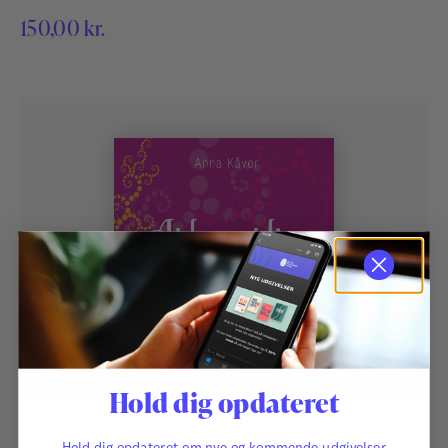
reagerer på den. Når vi er opmærksomt nærværende i nuet,
150,00
kr.
bliver vi mere bevidste om vores egen oplevelse af
omverdenen og om, hvordan den påvirker os.
Hold dig opdateret
Af
Anna Kåver