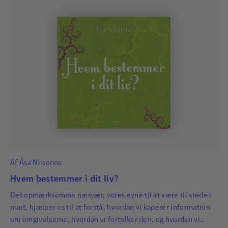
Af
Åsa Nilsonne
Hvem bestemmer i dit liv?
Det opmærksomme nærvær, vores evne til at være til stede i
nuet, hjælper os til at forstå, hvordan vi kaperer information
om omgivelserne, hvordan vi fortolker den, og hvordan vi