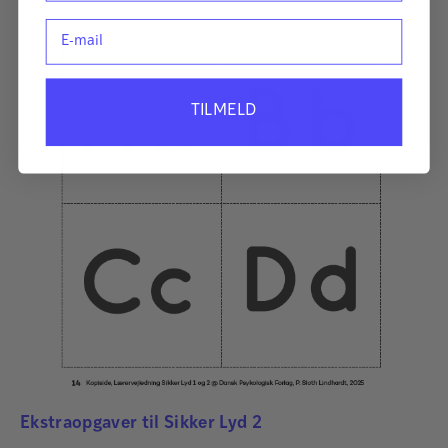
E-mail
TILMELD
Ekstraopgaver til Sikker Lyd 2