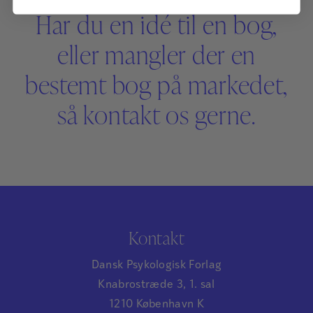
Har du en idé til en bog,
eller mangler der en
bestemt bog på markedet,
så kontakt os gerne.
Kontakt
Dansk Psykologisk Forlag
Knabrostræde 3, 1. sal
1210 København K