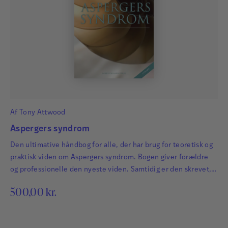
Af
Tony Attwood
Aspergers syndrom
Den ultimative håndbog for alle, der har brug for teoretisk og
praktisk viden om Aspergers syndrom. Bogen giver forældre
og professionelle den nyeste viden. Samtidig er den skrevet,
så den også kan bruges af personer med Aspergers syndrom.
500,00
kr.
2. udgave er udvidet med et nyt fyldigt introduktionskapitel.