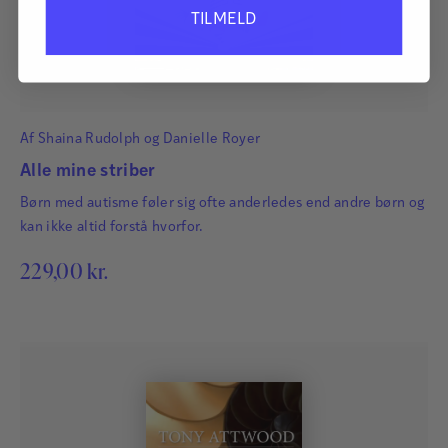
TILMELD
Af
Shaina Rudolph
og
Danielle Royer
Alle mine striber
Børn med autisme føler sig ofte anderledes end andre børn og
kan ikke altid forstå hvorfor.
229,00
kr.