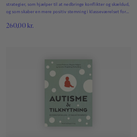
strategier, som hjælper til at nedbringe konflikter og skældud,
og som skaber en mere positiv stemning i klasseværelset for
alle. Ved at styrke relationer, opmærksomhed og
260,00
kr.
kommunikation kan lærere og pædagoger hjælpe børn til
bedre trivsel i klassen.