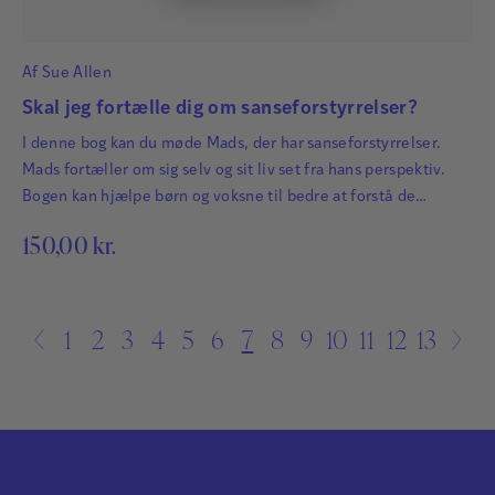
Af
Sue Allen
Skal jeg fortælle dig om sanseforstyrrelser?
I denne bog kan du møde Mads, der har sanseforstyrrelser.
Mads fortæller om sig selv og sit liv set fra hans perspektiv.
Bogen kan hjælpe børn og voksne til bedre at forstå de
udfordringer, der følger, når man har svært ved at bearbejde
150,00
kr.
de beskeder, som vores sanser sender videre til hjernen.
←
1
2
3
4
5
6
7
8
9
10
11
12
13
→