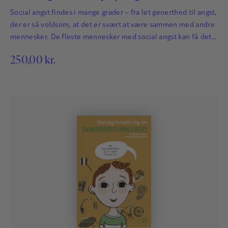
Social angst findes i mange grader – fra let generthed til angst,
der er så voldsom, at det er svært at være sammen med andre
mennesker. De fleste mennesker med social angst kan få det
bedre ved at følge et selvhjælpsprogram som det, du finder i
250,00
kr.
denne bog.