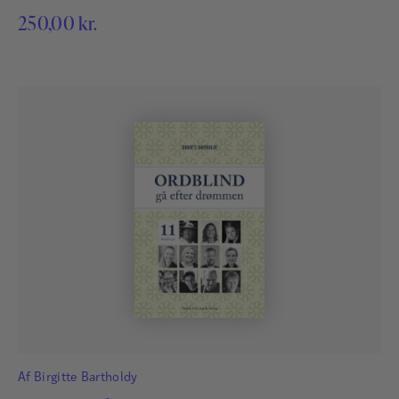
et fortroligt rum til en god snak om forskellen på gode og
250,00
kr.
dårlige hemmeligheder. Bogen er blevet afprøvet af
pædagoger og børn i Vejen kommune i samarbejde med
Lisbeth Zornig Andersen.
Af
Birgitte Bartholdy