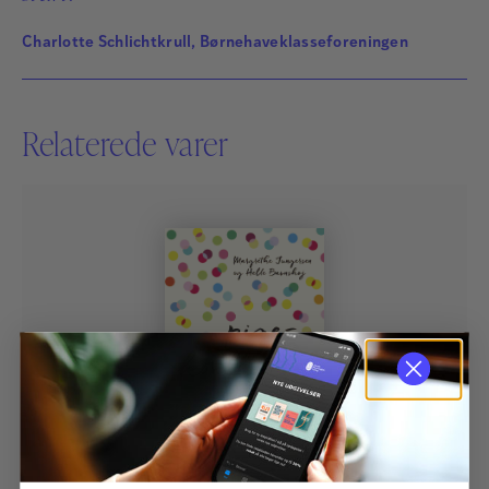
Charlotte Schlichtkrull, Børnehaveklasseforeningen
Relaterede varer