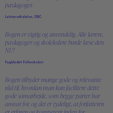
pædagoger.
Lektørudtalelse, DBC
Bogen er vigtig og anvendelig. Alle lærere,
pædagoger og skoleledere burde læse den.
NU!
Fagbladet Folkeskolen
Bogen tilbyder mange gode og relevante
råd til, hvordan man kan facilitere dette
gode samarbejde, som begge parter har
Rikke Yde Tordrup
ansvar for, og det er tydeligt, at forfatteren
Rikke Yde Tordrup er cand.psych., aut. psykolog og
er erfaren og kompetent inden for
specialist i klinisk børnepsykologi. Hun har egen