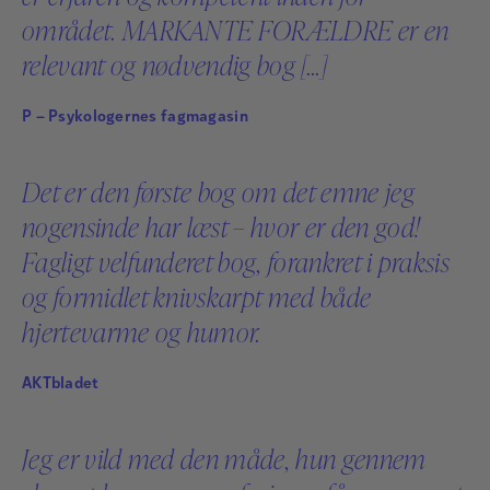
praksis og superviserer herudover forskellige
området. MARKANTE FORÆLDRE er en
faggrupper, bl.a. sund­hedsplejersker, socialrådgivere
relevant og nødvendig bog [...]
og børnesagkyndige. Hun holder foredrag om
tilknytning, udviklings­psykologi, forældresamarbejde
P – Psykologernes fagmagasin
og børnebevidning, og hun har skrevet en lang række
fagbøger, bl.a. Udviklende øjeblikke, Markante
Det er den første bog om det emne jeg
forældre og serien Tryg tilknytning.
nogensinde har læst – hvor er den god!
Fagligt velfunderet bog, forankret i praksis
Læs mere
og formidlet knivskarpt med både
hjertevarme og humor.
AKTbladet
Jeg er vild med den måde, hun gennem