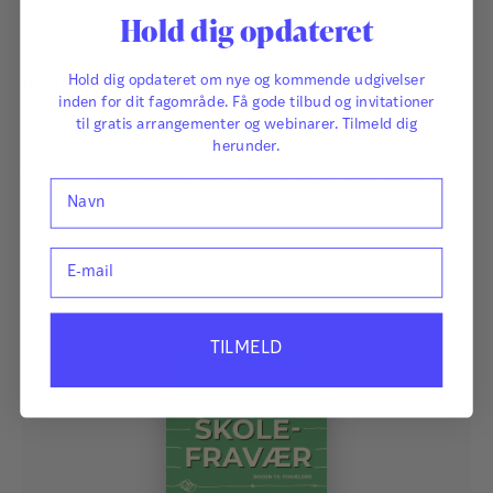
Hold dig opdateret
Af
Margrethe Jungersen
og
Helle Bavnshøj
Hold dig opdateret om nye og kommende udgivelser
Pigekonflikter
inden for dit fagområde. Få gode tilbud og invitationer
Denne bog handler om pigers venskaber og konflikter. Der er
til gratis arrangementer og webinarer. Tilmeld dig
herunder.
fokus på aldersgruppen 10-15 år, hvor piger udvikler sig hastigt
både fysisk, mentalt og socialt. Det er også i disse år, de skal
Navn
lære at håndtere konflikter på egen hånd og forberede sig til
230,00
kr.
at mestre konfliktfyldte situationer senere i livet.
E-mail
TILMELD