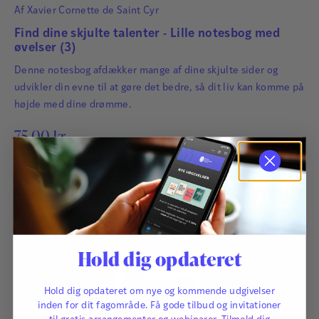
Af
Xavier Cornette de Saint Cyr
Find dine skjulte talenter - Lille notesbog med
øvelser (3)
Denne notesbog afdækker mange af dine skjulte sider og
udvikler din evne til at gøre det bedre, så dit liv kan komme på
højde med dine drømme.
75,00
kr.
Hold dig opdateret
Hold dig opdateret om nye og kommende udgivelser
inden for dit fagområde. Få gode tilbud og invitationer