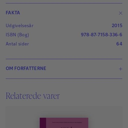
FAKTA
Udgivelsesår
2015
ISBN (Bog)
978-87-7158-336-6
Antal sider
64
OM FORFATTERNE
Relaterede varer
Rosette Poletti
Rosette Poletti er sundhedsprofessionel, arbejder