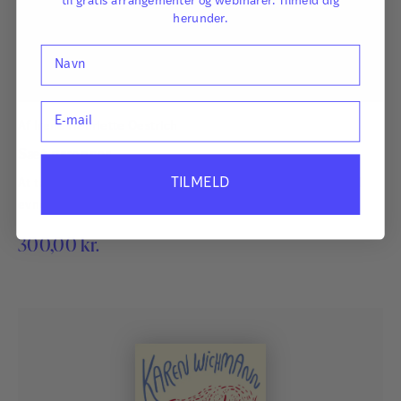
til gratis arrangementer og webinarer. Tilmeld dig
herunder.
Navn
E-mail
Af
Irene Henriette Oestrich
Sæt grænser
TILMELD
At turde sætte grænser kræver en særlig form for mod, god
evne til selvbeskyttelse og omsorg for sig selv.
300,00
kr.