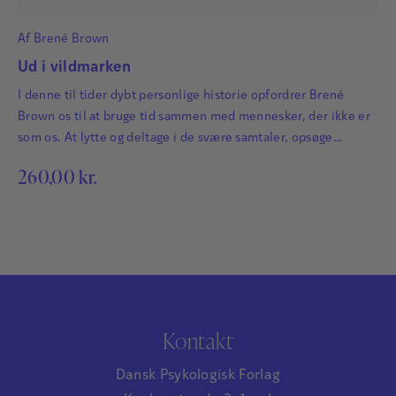
Af
Brené Brown
Ud i vildmarken
I denne til tider dybt personlige historie opfordrer Brené
Brown os til at bruge tid sammen med mennesker, der ikke er
som os. At lytte og deltage i de svære samtaler, opsøge
glæden og være nysgerrige i stedet for at låse os fast i
260,00
kr.
forsvarsposition.
Kontakt
Dansk Psykologisk Forlag