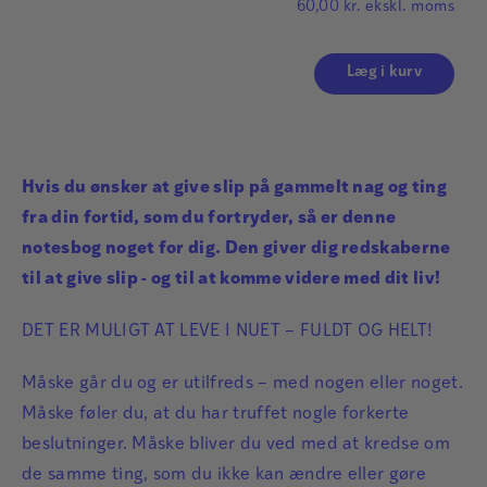
60,00
kr.
ekskl. moms
Læg i kurv
Hvis du ønsker at give slip på gammelt nag og ting
fra din fortid, som du fortryder, så er denne
notesbog noget for dig. Den giver dig redskaberne
til at give slip - og til at komme videre med dit liv!
DET ER MULIGT AT LEVE I NUET – FULDT OG HELT!
Måske går du og er utilfreds – med nogen eller noget.
Måske føler du, at du har truffet nogle forkerte
beslutninger. Måske bliver du ved med at kredse om
de samme ting, som du ikke kan ændre eller gøre