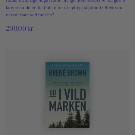
Hader du at sige noget foran mange mennesker? Vil du gerne
kunne holde en festtale eller et oplæg på jobbet? Bliver du
nervøs bare ved tanken?
200,00
kr.