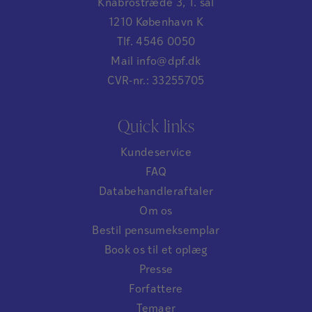
Knabrostræde 3, 1. sal
1210 København K
Tlf. 4546 0050
Mail info@dpf.dk
CVR-nr.: 33255705
Quick links
Kundeservice
FAQ
Databehandleraftaler
Om os
Bestil pensumeksemplar
Book os til et oplæg
Presse
Forfattere
Temaer