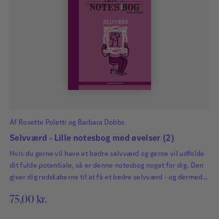
med sygepleje, underviser og har skrevet en lang
række bøger.
Læs mere
Barbara Dobbs
Af
Rosette Poletti
og
Barbara Dobbs
Barbara Dobbs er sundhedsprofessionel, arbejder
Selvværd - Lille notesbog med øvelser (2)
med sygepleje, underviser og har skrevet en lang
Hvis du gerne vil have et bedre selvværd og gerne vil udfolde
række bøger.
dit fulde potentiale, så er denne notesbog noget for dig. Den
giver dig redskaberne til at få et bedre selvværd - og dermed
Læs mere
få det bedre med dig selv!
75,00
kr.