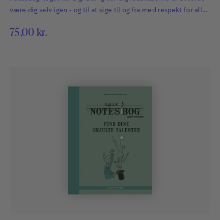
være dig selv igen - og til at sige til og fra med respekt for alle
og uden at såre nogen!
75,00
kr.