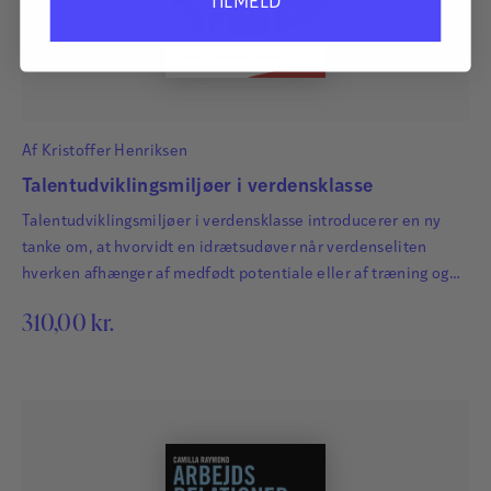
TILMELD
Af
Kristoffer Henriksen
Talentudviklingsmiljøer i verdensklasse
Talentudviklingsmiljøer i verdensklasse introducerer en ny
tanke om, at hvorvidt en idrætsudøver når verdenseliten
hverken afhænger af medfødt potentiale eller af træning og
læring alene, men af hele miljøet, det sportslige og ikke-
310,00
kr.
sportslige domæne og den særlige kultur, der udvikles i
teamet. Sportsudøvere inddeles i tre grupper: motionister,
eliteudøvere via afprøvning og eliteudøvere via tidlig
specialisering, og bogen behandler således…