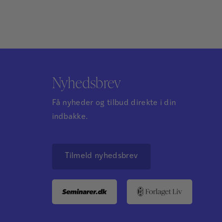
Nyhedsbrev
Få nyheder og tilbud direkte i din
indbakke.
Tilmeld nyhedsbrev