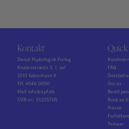
Kontakt
Quick 
Dansk Psykologisk Forlag
Kundeser
Knabrostræde 3, 1. sal
FAQ
1210 København K
Databehan
Tlf. 4546 0050
Om os
Mail info@dpf.dk
Bestil p
CVR-nr.: 33255705
Book os ti
Presse
Forfatter
Temaer