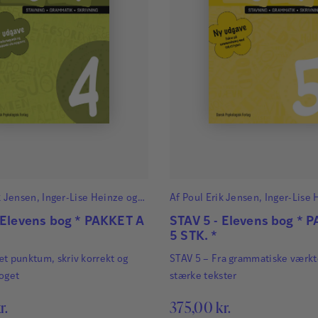
k Jensen
,
Inger-Lise Heinze
og
Af
Poul Erik Jensen
,
Inger-Lise 
Nielsen
Lene René Nielsen
 Elevens bog * PAKKET A
STAV 5 - Elevens bog * 
5 STK. *
t punktum, skriv korrekt og
STAV 5 – Fra grammatiske værktø
roget
stærke tekster
r.
375,00
kr.