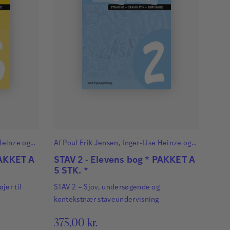
Heinze
og
Af
Poul Erik Jensen
,
Inger-Lise Heinze
og
Lene René Nielsen
PAKKET A
STAV 2 - Elevens bog * PAKKET A
5 STK. *
jer til
STAV 2 – Sjov, undersøgende og
kontekstnær staveundervisning
375,00
kr.