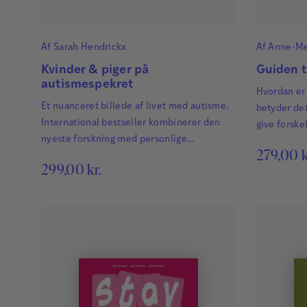
Af
Sarah Hendrickx
Af
Anne-Me
Bruun
Kvinder & piger på
Guiden 
autismespekret
Hvordan er 
Et nuanceret billede af livet med autisme.
betyder de
International bestseller kombinerer den
give forske
nyeste forskning med personlige
betingelser 
279,00
k
fortællinger.
299,00
kr.