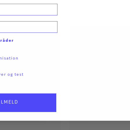
mråder
nisation
ver og test
ILMELD