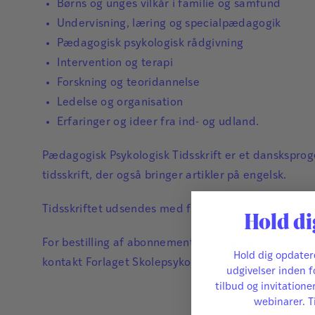
Børns og unges vilkår i familie og samfund
Undervisning, læring og specialpædagogik
Pædagogisk psykologisk rådgivning
Intervention og terapi
Forskning og teoridannelse
​​Ledelse og organisation
Erfaringer og ideer fra ind- og udland.
Pædagogisk Psykologisk Tidsskrift er et dansksprog
tidsskrift, der også bringer artikler på engelsk.
Tidsskriftet udsendes med fire numre om året, i alt 
Hold di
For bestilling af abonnement på Pædagogisk Psykolo
Hold dig opdate
kontakt Forlaget Skolepsykologi
info@skolepsykolog
udgivelser inden f
tilbud og invitatione
webinarer. T