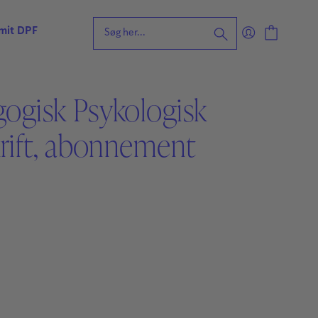
 mit DPF
ogisk Psykologisk
eening for ordblindhed
krift, abonnement
ng
n
forståelse
vvurdering
ing
rdering
ng
| Faglige udfordringer