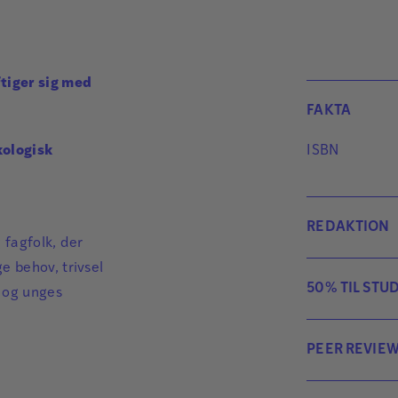
ftiger sig med
FAKTA
kologisk
ISBN
REDAKTION
 fagfolk, der
e behov, trivsel
Jette Lentz
50% TIL ST
n og unges
Charlotte Ri
Elise Nielsen
Som studerend
Helle Rabøl 
PEER REVIE
rabat på abon
Henning Stra
forlaget på
i
Pædagogisk P
Maja Røn Lar