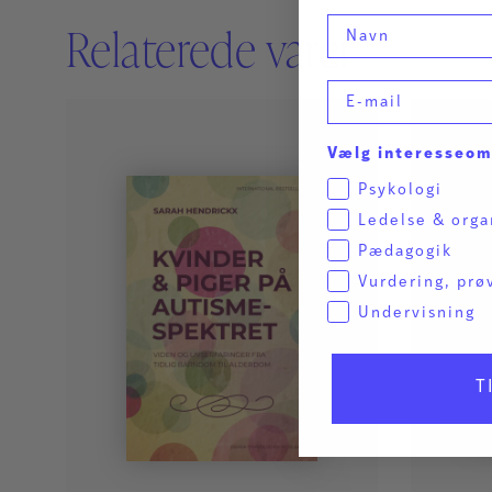
Navn
Relaterede varer
E-mail
Vælg interesseo
Psykologi
Ledelse & orga
Pædagogik
Vurdering, prø
Undervisning
T