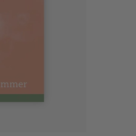
Sikker Læs
Skolefravær
STAV med LST
STAV & LÆS