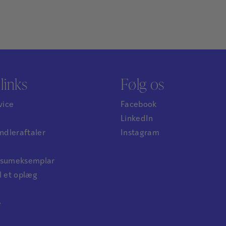
links
Følg os
vice
Facebook
LinkedIn
dleraftaler
Instagram
ensumeksemplar
l et oplæg
e