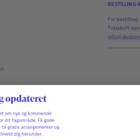
studiekort og
BESTILLING
review og reg
Sanna Dragh
autoritetslist
Tine Schaaru
For bestillin
Den bibliomet
Thomas Szule
Tidsskrift ko
info@skoleps
et
ca. 500 sider.
g opdateret
gisk Tidsskrift
ret om nye og kommende
i.org
or dit fagområde. Få gode
r til gratis arrangementer og
ilmeld dig herunder.