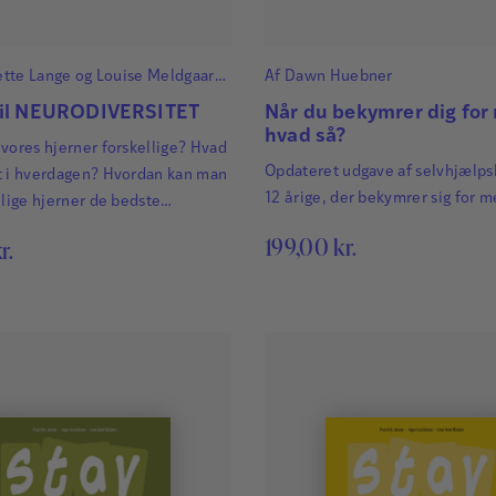
tte Lange
og
Louise Meldgaard
Af
Dawn Huebner
til NEURODIVERSITET
Når du bekymrer dig for
hvad så?
vores hjerner forskellige? Hvad
Opdateret udgave af selvhjælpsb
t i hverdagen? Hvordan kan man
12 årige, der bekymrer sig for m
llige hjerner de bedste
for at trives?
199,00
kr.
r.