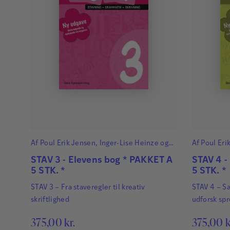
Af
Poul Erik Jensen
,
Inger-Lise Heinze
og
Af
Poul Eri
Lene René Nielsen
Lene René 
STAV 3 - Elevens bog * PAKKET A
STAV 4 -
5 STK. *
5 STK. *
STAV 3 – Fra staveregler til kreativ
STAV 4 – Sæ
skriftlighed
udforsk sp
375,00
kr.
375,00
k