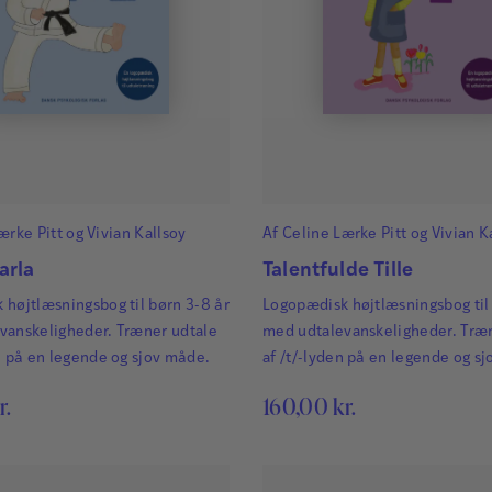
ærke Pitt
og
Vivian Kallsoy
Af
Celine Lærke Pitt
og
Vivian K
arla
Talentfulde Tille
højtlæsningsbog til børn 3-8 år
Logopædisk højtlæsningsbog til
vanskeligheder. Træner udtale
med udtalevanskeligheder. Træ
n på en legende og sjov måde.
af /t/-lyden på en legende og s
r.
160,00
kr.