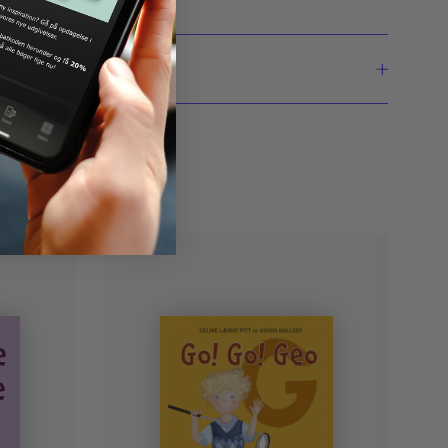
und Pedersen
r Logopæder, læsevejledere og forældre.
 er 3-8-årsalderen.