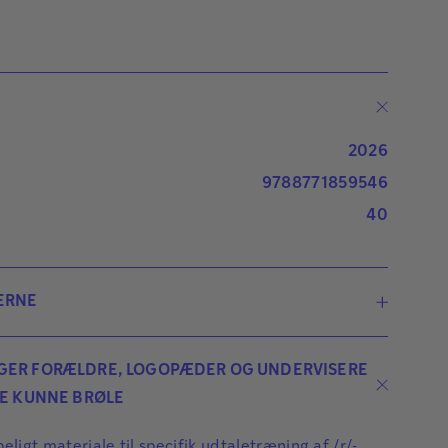
2026
9788771859546
40
ERNE
Celine Lærke Pitt
GER FORÆLDRE, LOGOPÆDER OG UNDERVISERE
KE KUNNE BRØLE
Celine Lærke Pitt er cand. mag. i
Audiologopædi og arbejder til dagligt som
eligt materiale til specifik udtaletræning af /r/-