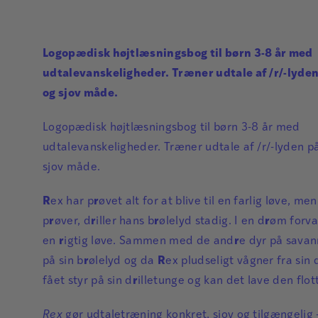
Logopædisk højtlæsningsbog til børn 3-8 år med
udtalevanskeligheder. Træner udtale af /r/-lyde
og sjov måde.
Logopædisk højtlæsningsbog til børn 3-8 år med
udtalevanskeligheder. Træner udtale af /r/-lyden p
sjov måde.
R
ex har p
r
øvet alt for at blive til en farlig løve, m
p
r
øver, d
r
iller hans b
r
ølelyd stadig. I en d
r
øm forv
en
r
igtig løve. Sammen med de and
r
e dyr på sava
på sin b
r
ølelyd og da
R
ex pludseligt vågner fra sin 
fået styr på sin d
r
illetunge og kan det lave den flot
Rex
gør udtaletræning konkret, sjov og tilgængelig 