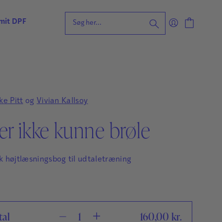
 mit DPF
eening for ordblindhed
ng
n
ke Pitt
og
Vivian Kallsoy
forståelse
er ikke kunne brøle
vvurdering
ing
rdering
ng
 højtlæsningsbog til udtaletræning
| Faglige udfordringer
tal
160,00
kr.