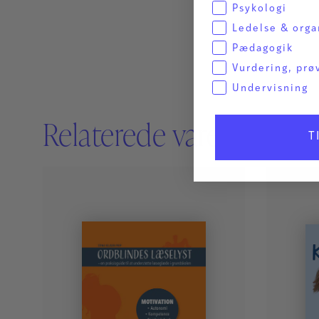
Psykologi
Ledelse & orga
Pædagogik
Vurdering, prø
Undervisning
Relaterede varer
T