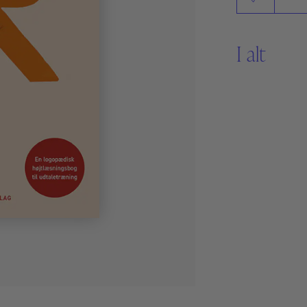
Sikker Læs
Skolefravær
STAV med LST
I alt
STAV & LÆS