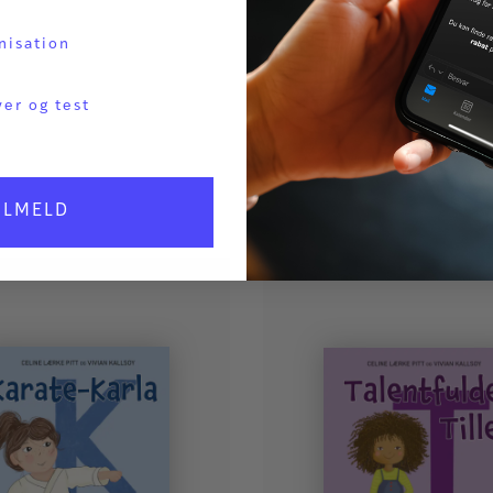
Jannie Hessell
nisation
MÅLGRUPPE
ver og test
Målgruppen e
Børnegruppen
ILMELD