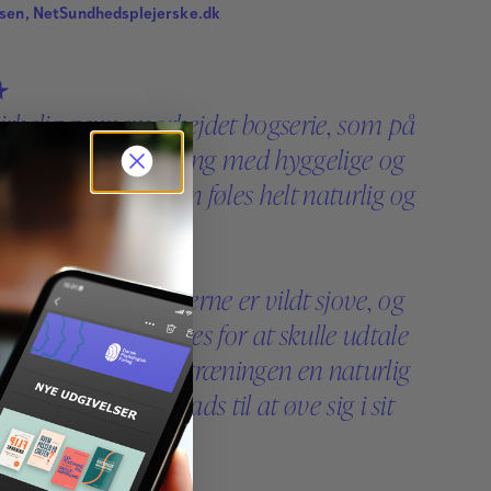
sen, NetSundhedsplejerske.dk
udtalevanskeligheder.
Læs mere
★
virkelig gennemarbejdet bogserie, som på
s forener udtaletræning med hyggelige og
 historier. Træningen føles helt naturlig og
tter synes, at bøgerne er vildt sjove, og
å ingen måde et pres for at skulle udtale
ekt. I stedet bliver træningen en naturlig
rien, hvor der er plads til at øve sig i sit
.