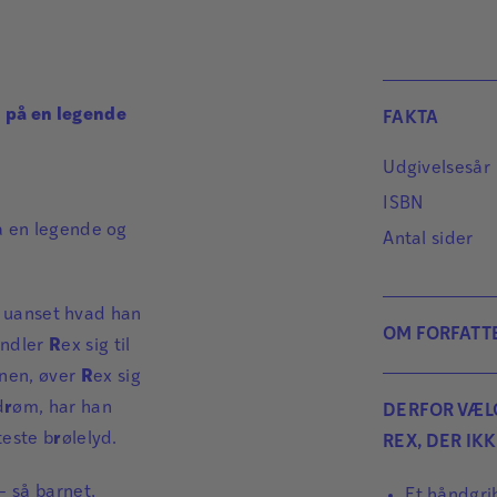
n på en legende
FAKTA
Udgivelsesår
ISBN
å en legende og
Antal sider
en uanset hvad han
OM FORFATT
andler
R
ex sig til
nnen, øver
R
ex sig
d
r
øm, har han
DERFOR VÆL
teste b
r
ølelyd.
REX, DER IK
– så barnet,
Et håndgrib