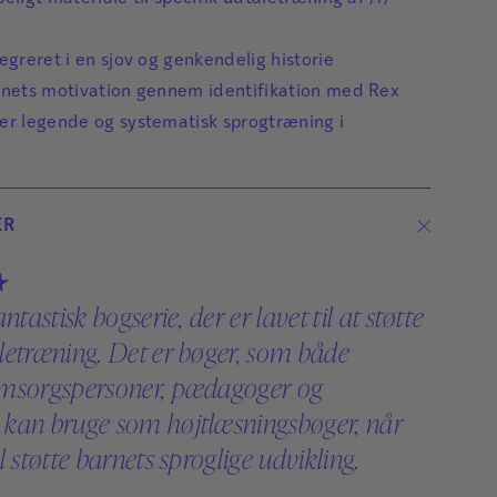
logopæd i PPR. Ved siden af driver Celine
børnelogopæd.dk med over 500 gratis
egreret i en sjov og genkendelig historie
fonologimaterialer til logopæder, forældre og
rnets motivation gennem identifikation med Rex
pædagoger. Celine brænder for det
er legende og systematisk sprogtræning i
fonologiske arbejde, og særligt at gøre
fonologitræningen sjov og motiverende for
barnet.
ER
Læs mere
★
ntastisk bogserie, der er lavet til at støtte
Vivian Kallsoy
letræning. Det er bøger, som både
Vivian Kallsoy er diplomuddannet i Logopædi
omsorgspersoner, pædagoger og
og arbejder som logopæd i PPR. Vivian har en
kan bruge som højtlæsningsbøger, når
særlig stor interesse for det fonologiske
l støtte barnets sproglige udvikling.
arbejde og har bl.a. sammen med sin kollega
en fonologigruppe for børn med