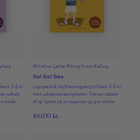
allsoy
Af
Celine Lærke Pitt
og
Vivian Kallsoy
Go! Go! Geo
 børn 3-8 år
Logopædisk højtlæsningsbog til børn 3-8 år
ner udtale
med udtalevanskeligheder. Træner udtale
jov måde.
af /g/-lyden på en legende og sjov måde.
160,00
kr.