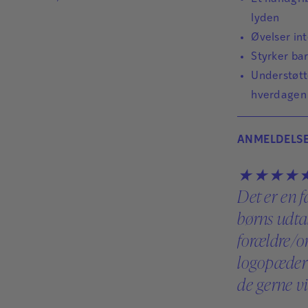
lyden
Øvelser int
Styrker ba
Understøtt
hverdagen
ANMELDELS
★★★★
Det er en fa
børns udta
forældre/
logopæder 
de gerne vi