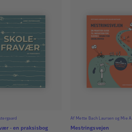
stergaard
Af
Mette Bach Laursen
og
Mie A
Midtgaard
vær - en praksisbog
Mestringsvejen