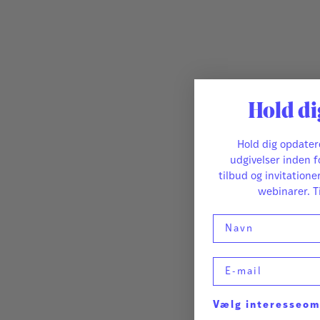
Hold di
Hold dig opdate
udgivelser inden f
tilbud og invitatione
webinarer. T
Navn
E-mail
Vælg interesseo