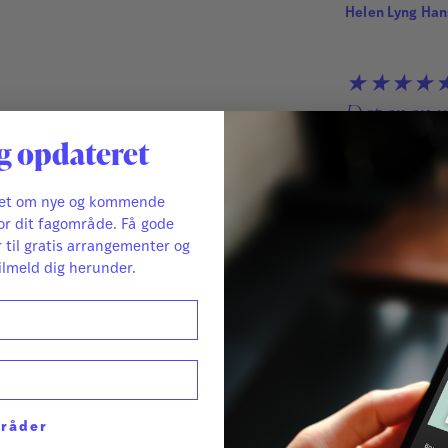
Helen Lyng Han
★★★★
Det er en 
fineste vi
g opdateret
velfortalte
legende [...]
ret om nye og kommende
or dit fagområde. Få gode
r til gratis arrangementer og
Min egen da
ilmeld dig herunder.
hun føler p
lydene korr
del af histo
eget tempo
mråder