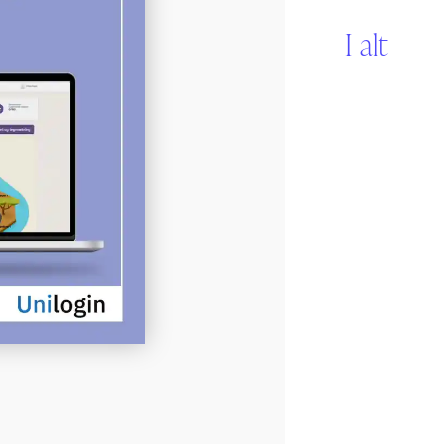
Sikker Læs
I alt
Skolefravær
STAV med LST
STAV & LÆS