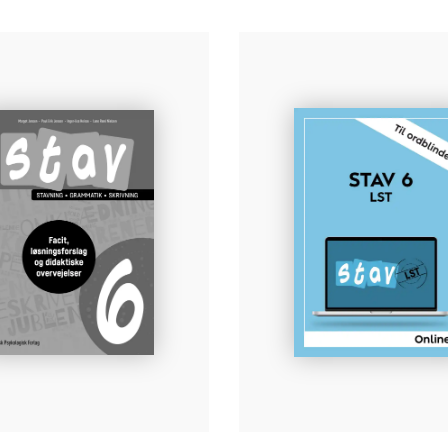
100 % digital
Ønsker du kun
helt skoleår 1
Læs mere på