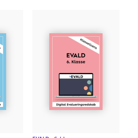
 løsning
 STAV Online, er prisen for en klasselicens for et
.200 kr. ekskl. moms.
stav-online.dk
.