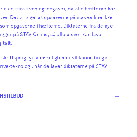
r nu ekstra træningsopgaver, da alle hæfterne har
ver. Det vil sige, at opgaverne på stav-online ikke
som opgaverne i hæfterne. Diktaterne fra de nye
igger på STAV Online, så alle elever kan lave
italt.
skriftsproglige vanskeligheder vil kunne bruge
rive-teknologi, når de laver diktaterne på STAV
NSTILBUD
 klassesæt af STAV elevhæfter, kan du få STAV
 kun 350 kr. ekskl. moms til et helt skoleår til den
. Kontakt forlaget på
info@dpf.dk