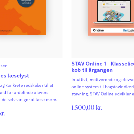
STAV Online 1 - Klasseli
jser
køb til årgangen
es læselyst
Intuitivt, motiverende og elevve
 og konkrete redskaber til at
online system til bogstavindlær
nd for ordblinde elevers
stavning. STAV Online udvikler 
å de selv vælger at læse mere.
kompetencer inden for stavning
1.500,00
kr.
grammatik og tegnsætning. Det 
kr.
selvrettende, og eleverne moti
yderligere af spilelementer via 
pointsystem. STAV Online er et 