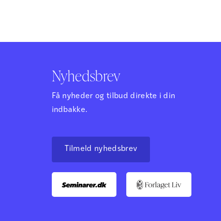
der kan
stave- og grammatikmateriale, der kan
r op til at
bruges fra 1.-8. klasse. Det lægger op til at
 måder og
arbejde med sproget på mange måder og
giver…
Nyhedsbrev
Få nyheder og tilbud direkte i din
indbakke.
Tilmeld nyhedsbrev