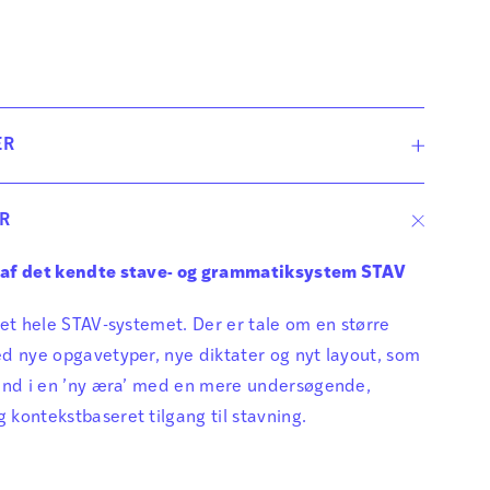
ER
e er simpelthen genialt!"
R
rding, Lendum Skole
af det kendte stave- og grammatiksystem STAV
ret hele STAV-systemet. Der er tale om en større
d nye opgavetyper, nye diktater og nyt layout, som
ind i en ’ny æra’ med en mere undersøgende,
kontekstbaseret tilgang til stavning.