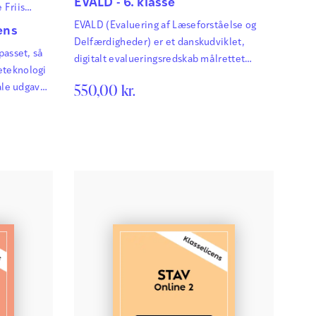
EVALD - 6. klasse
 Friis
un
EVALD (Evaluering af Læseforståelse og
ens
Delfærdigheder) er et danskudviklet,
passet, så
digitalt evalueringsredskab målrettet
eteknologi
elever i 3.-6. klasse. EVALD giver læreren
550,00
kr.
tale udgave
et solidt, forskningsbaseret grundlag for at
vurdere og styrke elevernes læseforståelse
og centrale delfærdigheder i læsning. Mere
end en læseforståelsestest For at kunne
tilrettelægge en målrettet og effektiv
undervisning i læsning, er det ikke nok at
give eleverne en tekst med tilhørende…