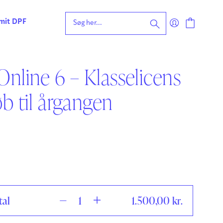
 mit DPF
nline 6 – Klasselicens
eening for ordblindhed
b til årgangen
ng
n
forståelse
vvurdering
ing
rdering
ng
| Faglige udfordringer
tal
1.500,00
kr.