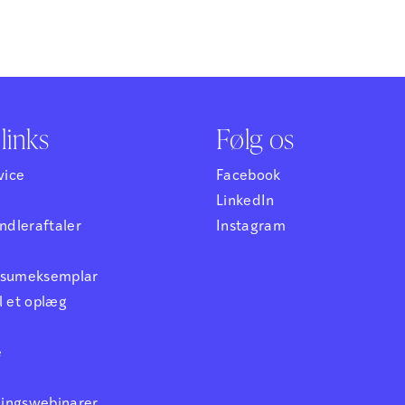
stave- og grammatikmateriale, 
bruges fra 1.-8. klasse. Det lægge
arbejde med sproget på mange
giver…
links
Følg os
vice
Facebook
LinkedIn
dleraftaler
Instagram
ensumeksemplar
l et oplæg
e
ningswebinarer