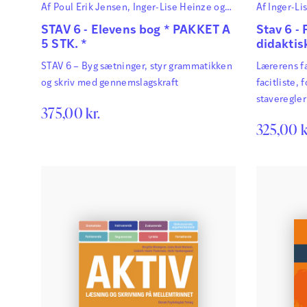
Af
Poul Erik Jensen
,
Inger-Lise Heinze
og
Af
Inger-Li
Lene René Nielsen
STAV 6 - Elevens bog * PAKKET A
Stav 6 - 
5 STK. *
didaktis
STAV 6 – Byg sætninger, styr grammatikken
Lærerens fa
og skriv med gennemslagskraft
facitliste, 
staveregle
375,00
kr.
kommentar
325,00
k