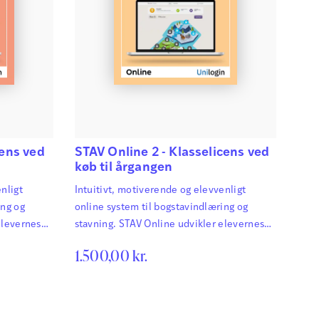
cens ved
STAV Online 2 - Klasselicens ved
køb til årgangen
nligt
Intuitivt, motiverende og elevvenligt
ing og
online system til bogstavindlæring og
elevernes
stavning. STAV Online udvikler elevernes
,
kompetencer inden for stavning,
1.500,00
kr.
er
grammatik og tegnsætning. Det er
veres
selvrettende, og eleverne motiveres
et
yderligere af spilelementer via et
systematisk
pointsystem. STAV Online er et systematisk