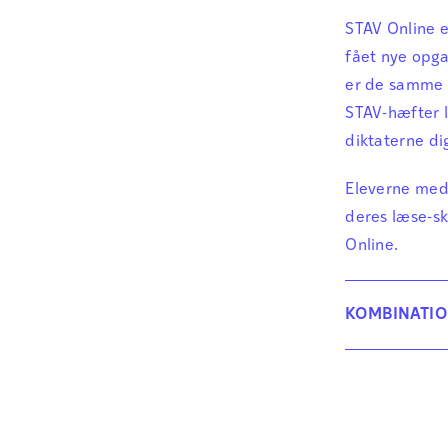
STAV Online e
fået nye opga
er de samme 
STAV-hæfter l
diktaterne dig
Eleverne med 
deres læse-sk
Online.
KOMBINATIO
Ved køb af et
Online med for
samme klasse