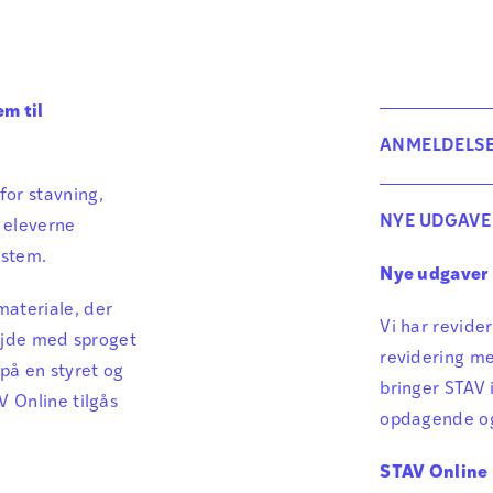
em til
ANMELDELS
”Stav Onlin
for stavning,
NYE UDGAVE
 eleverne
Lærer Jacob Ha
ystem.
Nye udgaver 
materiale, der
Vi har revide
bejde med sproget
revidering me
på en styret og
bringer STAV 
V Online tilgås
opdagende og 
STAV Online