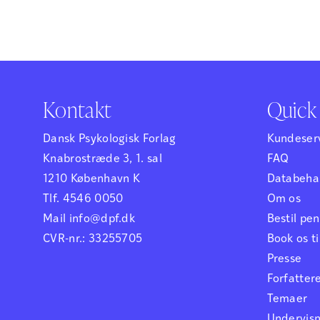
Kontakt
Quick 
Dansk Psykologisk Forlag
Kundeser
Knabrostræde 3, 1. sal
FAQ
1210 København K
Databehan
Tlf. 4546 0050
Om os
Mail info@dpf.dk
Bestil p
CVR-nr.: 33255705
Book os ti
Presse
Forfatter
Temaer
Undervis