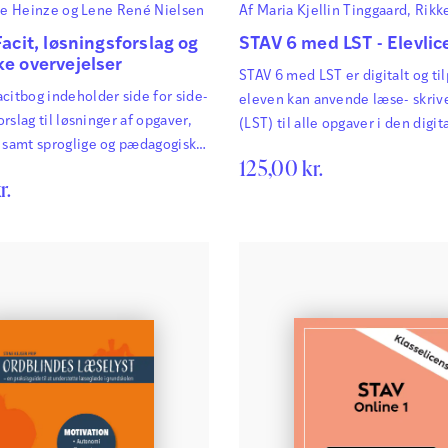
se Heinze
og
Lene René Nielsen
Af
Maria Kjellin Tinggaard
,
Rikke
Velsboe
og
Minna Nørgaard Bru
Facit, løsningsforslag og
STAV 6 med LST - Elevlic
ke overvejelser
STAV 6 med LST er digitalt og til
citbog indeholder side for side-
eleven kan anvende læse- skriv
forslag til løsninger af opgaver,
(LST) til alle opgaver i den digi
r samt sproglige og pædagogiske
af STAV 6.
125,00
kr.
er.
r.