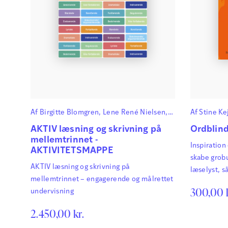
Af
Birgitte Blomgren
,
Lene René Nielsen
,
Af
Stine Ke
Lisbeth Haahr Pedersen
og
Helle
AKTIV læsning og skrivning på
Ordblind
Vaabengaard
mellemtrinnet -
Inspiration
AKTIVITETSMAPPE
skabe grobu
AKTIV læsning og skrivning på
læselyst, s
mellemtrinnet – engagerende og målrettet
300,00
undervisning
2.450,00
kr.