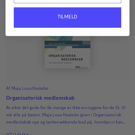
TILMELD
Af
Maja Loua Haslebo
Organisatorisk medlemskab
At sikre det gode for de mange er ikke en opgave for de få. Vi
må alle på banen. Maja Loua Haslebo giver i Organisatorisk
medlemskab nye og tankevækkende bud på, hvordan vi kan
skabe bedre liv i de organisationer, vi er en del af.