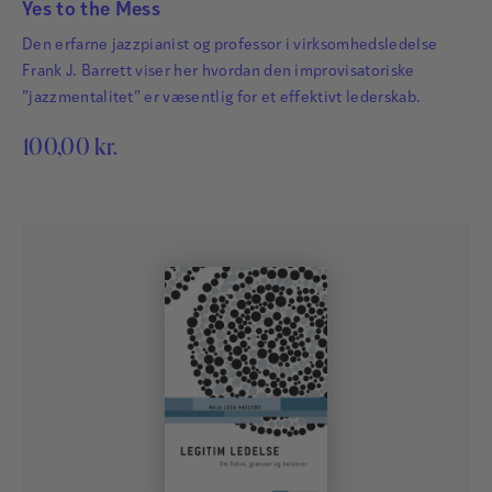
Yes to the Mess
Jocelyne Bourgon
Den erfarne jazzpianist og professor i virksomhedsledelse
Jocelyne Bourgon er præsident for PGI (Public
Frank J. Barrett viser her hvordan den improvisatoriske
Governance International) og projektleder for det
”jazzmentalitet” er væsentlig for et effektivt lederskab.
internationale forskningssamarbejde New Synthesis
100,00
kr.
Initiative, der har til formål at udforske nye rammer
for offentlig administration.
Læs mere