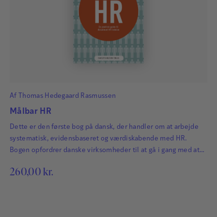
Af
Thomas Hedegaard Rasmussen
Målbar HR
Dette er den første bog på dansk, der handler om at arbejde
systematisk, evidensbaseret og værdiskabende med HR.
Bogen opfordrer danske virksomheder til at gå i gang med at
implementere tilgangen og derigennem sikre mere
260,00
kr.
kvalificerede HR-beslutninger. Bogens 10 cases viser, hvordan
man konkret kan arbejde med målbar HR via fire konkrete
skridt: Tag udgangspunkt i virksomhedens konkrete behov
Anvend…