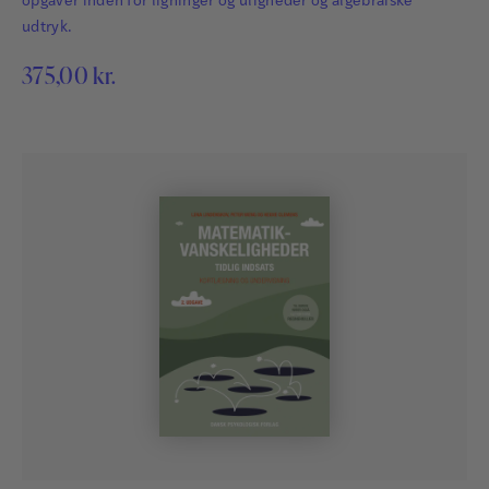
opgaver inden for ligninger og uligheder og algebraiske
udtryk.
375,00
kr.