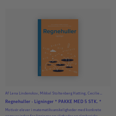
Af
Lena Lindenskov
,
Mikkel Stoltenberg Hatting
,
Cecilie
Carlsen Bach
og
Steffen Overgaard
Regnehuller - Ligninger * PAKKE MED 5 STK. *
Motivér elever i matematikvanskeligheder med konkrete