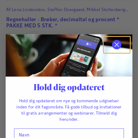
Af
Lena Lindenskov
,
Steffen Overgaard
,
Mikkel Stoltenberg
Hatting
og
Cecilie Carlsen Bach
Regnehuller - Brøker, decimaltal og procent *
PAKKE MED 5 STK. *
Motivér elever i matematikvanskeligheder med konkrete
opgaver inden for brøker, decimaltal og procent.
375,00
kr.
Hold dig opdateret
Hold dig opdateret om nye og kommende udgivelser
inden for dit fagområde. Få gode tilbud og invitationer
til gratis arrangementer og webinarer. Tilmeld dig
herunder.
Navn