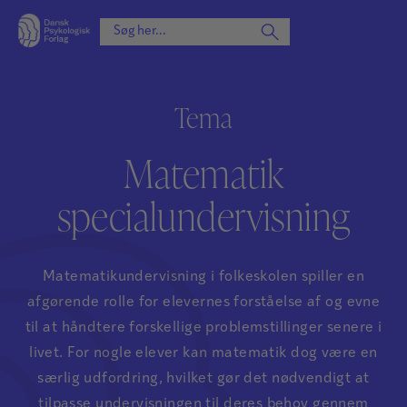
Tema
Matematik
specialundervisning
Matematikundervisning i folkeskolen spiller en
afgørende rolle for elevernes forståelse af og evne
til at håndtere forskellige problemstillinger senere i
livet. For nogle elever kan matematik dog være en
særlig udfordring, hvilket gør det nødvendigt at
tilpasse undervisningen til deres behov gennem