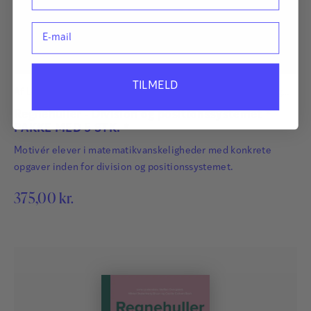
E-mail
TILMELD
Af
Lena Lindenskov
,
Steffen Overgaard
,
Mikkel Stoltenberg
Hatting
og
Cecilie Carlsen Bach
Regnehuller - Division og positionssystemet *
PAKKE MED 5 STK. *
Motivér elever i matematikvanskeligheder med konkrete
opgaver inden for division og positionssystemet.
375,00
kr.