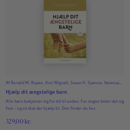
Af
Ronald M. Rapee
,
Ann Wignall
,
Susan H. Spence
,
Vanessa
Cobham
og
Heidi Lyneham
Hjælp dit ængstelige barn
Alle børn bekymrer sig fra tid til anden. For nogen bider det sig
fast – og så skal der hjælp til. Den finder du her.
329,00
kr.