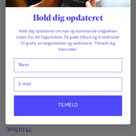
Hold dig opdateret
Hold dig opdateret om nye og kommende udgivelser
inden for dit fagområde. Få gode tilbud og invitationer
til gratis arrangementer og webinarer. Tilmeld dig
herunder.
Navn
E-mail
Af
Stephanie Semay Bäckström
Ledelsesevaluering
TILMELD
Hvorfor bruge kræfter på ledelsesevaluering? Fordi det
betaler sig!
399,00
kr.