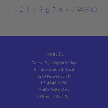
←
1
2
3
4
5
6
7
8
9
…
38
39
40
→
Kontakt
Dansk Psykologisk Forlag
Knabrostræde 3, 1. sal
1210 København K
Tlf. 4546 0050
Mail info@dpf.dk
CVR-nr.: 33255705