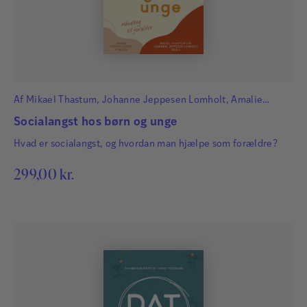
Af
Mikael Thastum
,
Johanne Jeppesen Lomholt
,
Amalie
Dalgaard Nielsen
,
Ciara Laybourn
og
Nikita Marie Sørensen
Socialangst hos børn og unge
Hvad er socialangst, og hvordan man hjælpe som forældre?
299,00
kr.