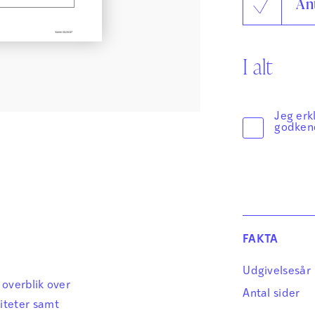
An
Sikker Læs
Skolefravær
STAV med LST
I alt
STAV & LÆS
Jeg erk
godken
FAKTA
.
Udgivelsesår
 overblik over
Antal sider
liteter samt