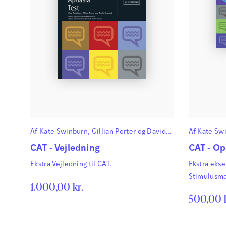
Af
Kate Swinburn
,
Gillian Porter
og
David
Af
Kate Sw
Howard
Howard
CAT - Vejledning
CAT - O
Ekstra Vejledning til CAT.
Ekstra ekse
Stimulusma
1.000,00
kr.
500,00