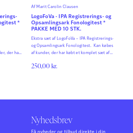
Af
Marit Carolin Clausen
erings-
LogoFoVa - IPA Registrerings- og
gitest *
Opsamlingsark Fonologitest *
PAKKE MED 10 STK.
Ekstra sæt af LogoFoVa – IPA Registrerings-
og Opsamlingsark Fonologitest. Kan købes
er, der har
af kunder, der har købt et komplet sæt af
l Dania
testen til IPA lydskrift. LogoFoVa –
250,00
kr.
sk
Logopædisk udredning af Fonologiske
eligheder
Vanskeligheder er et testmateriale til
 af børn
udredning af børn med
specielt
udtalevanskeligheder med specielt fokus
eder,
på fonologiske vanskeligheder, udarbejdet
. Læs mere
af Marit C. Clausen. Læs mere om
LogoFoVa.
Nyhedsbrev
Få nyheder og tilbud direkte i din