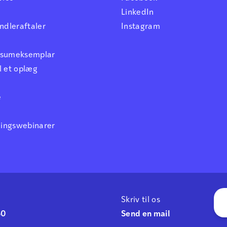
LinkedIn
dleraftaler
Instagram
ensumeksemplar
l et oplæg
e
ningswebinarer
Skriv til os
50
Send en mail