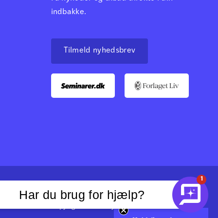
indbakke.
Tilmeld nyhedsbrev
1
Har du brug for hjælp?
Copyright Dansk Psykologisk Forlag