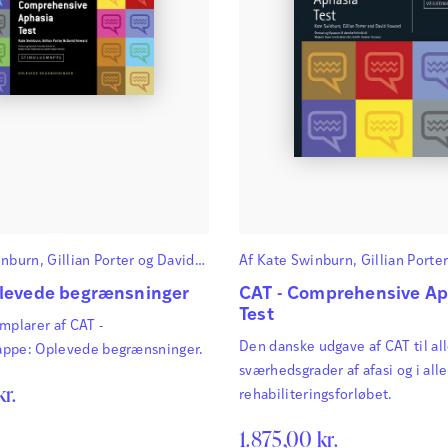
Da
Da
ko
Ne
ne
inburn
,
Gillian Porter
og
David
Af
Kate Swinburn
,
Gillian Porte
Howard
plevede begrænsninger
CAT - Comprehensive Ap
Test
mplarer af CAT -
Den danske udgave af CAT til all
ppe: Oplevede begrænsninger.
sværhedsgrader af afasi og i alle
kr.
rehabiliteringsforløbet.
1.875,00
kr.