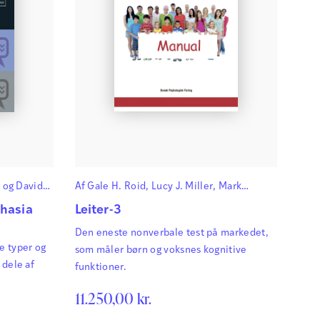
Læs mere
vid Howard
vid Howard er forskningsprofessor i
mmunikation og sprogvidenskab ved University of
wcastle-upon-Tyne. Han er desuden kognitiv
uropsykolog og tale- og sprogterapeut.
r
og
David
Af
Gale H. Roid
,
Lucy J. Miller
,
Mark
Læs mere
Pomplun
og
Christopher Koch
hasia
Leiter-3
Den eneste nonverbale test på markedet,
e typer og
som måler børn og voksnes kognitive
 dele af
funktioner.
11.250,00
kr.