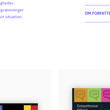
igheder.
egrænsninger
OM FORFATT
in situation.
Ka
Ka
Co
le
ud
so
Gi
Gi
He