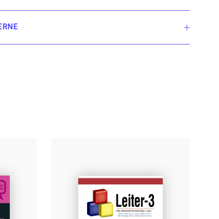
ERNE
te Swinburn
te Swinburn arbejder i Connect (The
mmunication Disability Network) og er ph.d. og
ktor ved University College London. Hun er
dannet ved Cambridge University og har arbejdet
m klinisk neurolog i mange år.
Læs mere
llian Porter
llian Porter er tale- og sprogterapeut hos North
rts og Stevenage PCT.