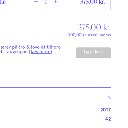
tal
375,00
kr.
375,00
kr.
300,00
kr.
ekskl. moms
lærer på tro & love at tilhøre
dt faggruppe (
læs mere
)
Læg i kurv
2017
42