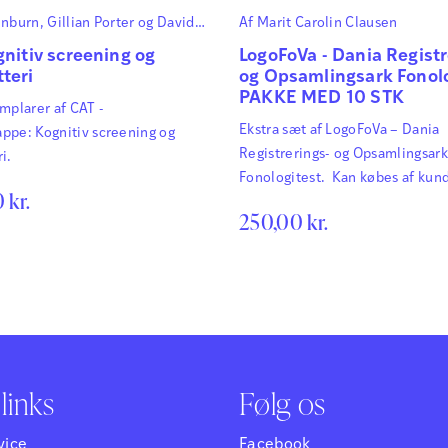
inburn
,
Gillian Porter
og
David
Af
Marit Carolin Clausen
gnitiv screening og
LogoFoVa - Dania Registr
teri
og Opsamlingsark Fonolo
PAKKE MED 10 STK
mplarer af CAT -
Ekstra sæt af LogoFoVa – Dania
ppe: Kognitiv screening og
Registrerings- og Opsamlingsark
i.
Fonologitest. Kan købes af kund
0
kr.
købt et komplet sæt af testen ti
250,00
kr.
lydskrift. LogoFoVa – Logopædi
udredning af Fonologiske Vansk
er et testmateriale til udredning
med udtalevanskeligheder med 
fokus på fonologiske vanskeligh
udarbejdet af Marit C. Clausen
om LogoFoVa.
links
Følg os
vice
Facebook