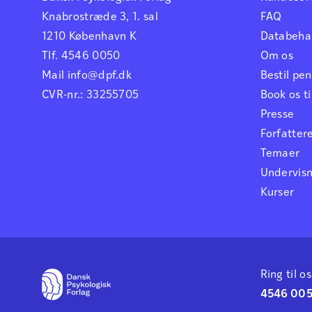
Knabrostræde 3, 1. sal
FAQ
1210 København K
Databehan
Tlf. 4546 0050
Om os
Mail info@dpf.dk
Bestil p
CVR-nr.: 33255705
Book os ti
Presse
Forfatter
Temaer
Undervis
Kurser
Ring til os
4546 00