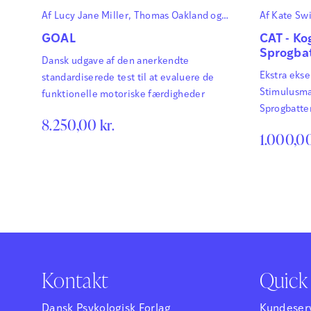
Af
Lucy Jane Miller
,
Thomas Oakland
og
Af
Kate Sw
David Herzberg
Howard
GOAL
CAT - Ko
Sprogbat
Dansk udgave af den anerkendte
Ekstra ekse
standardiserede test til at evaluere de
Stimulusma
funktionelle motoriske færdigheder
Sprogbatter
8.250,00
kr.
1.000,0
Kontakt
Quick 
Dansk Psykologisk Forlag
Kundeser