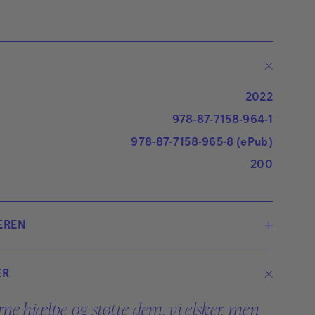
2022
978-87-7158-964-1
978-87-7158-965-8 (ePub)
200
EREN
Ilse Sand
ER
Ilse Sand er forfatter, foredragsholder,
erne hjælpe og støtte dem, vi elsker, men