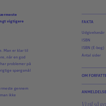
 nærmeste
angt vigtigere
FAKTA
Udgivelsesår
ISBN
ISBN (E-bog)
 Man er klar til
Antal sider
ære, når en god
n har problemer på
e rigtige spørgsmål
OM FORFATT
nærmeste gennem
ANMELDELS
 man ikke
Vi vil så g