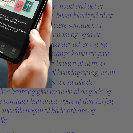
rettigelse. Hjælperen, hvad end det er
 eller professionelle, bliver klædt på til at
på de nære og ofte svære samtaler. At
peren til at hjælpe andre og også at
selv, så ilden ikke brænder ud, er vigtige
er, ligesom bogens mange konkrete greb
er der underbygger brugen af dem, er
ceret teori omsat til hverdagssprog, er en
ighed Ilse Sand mestrer, så alle der
live bedre og give mere liv til de gode og
samtaler kan drage nytte af den. [...] Jeg
anbefale bogen til både private og
lle.