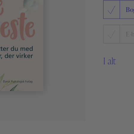
Sikker Læs
Bo
Skolefravær
STAV med LST
STAV & LÆS
E-
I alt