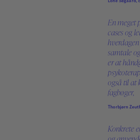
Lone Søgaard, 
En meget p
cases og le
hverdagen
samtale og
er at håndg
psykoterap
også til at
fagbøger,
Thorbjørn Zeut
Konkrete e
og anvendel