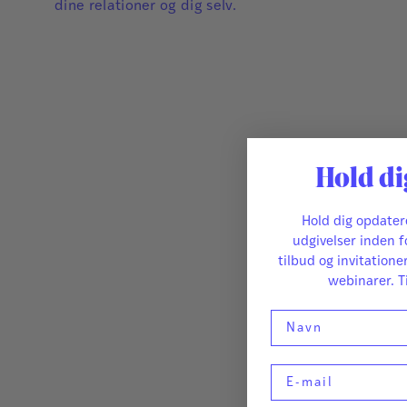
dine relationer og dig selv.
Hold di
Hold dig opdate
udgivelser inden f
tilbud og invitatione
webinarer. T
Navn
E-mail