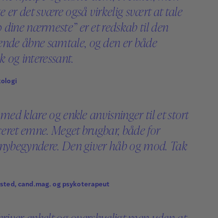
psykoterapeut MFF, cand.theol. og tidligere
 er det svære også virkelig svært at tale
sognepræst. Ilse Sand er forfatter til en lang
 dine nærmeste” er et redskab til den
række bøger, som er udkommet på mere end
de åbne samtale, og den er både
20 sprog og flere er bestsellere i Asien.
 og interessant.
Læs mere
ologi
 med klare og enkle anvisninger til et stort
eret emne. Meget brugbar, både for
 nybegyndere. Den giver håb og mod. Tak
sted, cand.mag. og psykoterapeut
kriver enkelt og overskueligt men uden at