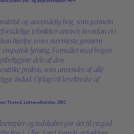
cand.scient.soc. og psykoterapeut MPF
raktisk og anvendelig bog, som gennem
tforståelige teknikker anviser, hvordan vi i
 kan hjælpe vores nærmeste gennem
 empatisk lytning. Formålet med bogen
ribeliggøre dele af den
eutiske praksis, som anvendes af alle -
 kigge indad. Oplagt til læsekredse af
hen Tirsted, Lektørudtalelse, DBC
ksempler og redskaber gør det til en god
ig bog [...] Ilse Sand formår at forklare