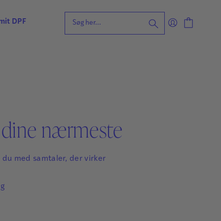
 mit DPF
eening for ordblindhed
ng
n
forståelse
 dine nærmeste
vvurdering
ing
rdering
ng
 du med samtaler, der virker
| Faglige udfordringer
ag