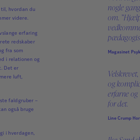
nogle gange
til, hvordan du
om. ”Hjælp
mmer videre.
vedkommen
ivslange erfaring
pædagogisk
rete redskaber
 og fra som
Magasinet Psyk
d i relationen og
. Det er
Velskrevet,
mere luft,
og komplic
erfarne og
te faldgruber –
for det.
 kan også bruge
Line Crump Hor
gi i hverdagen,
Ilse Sand s