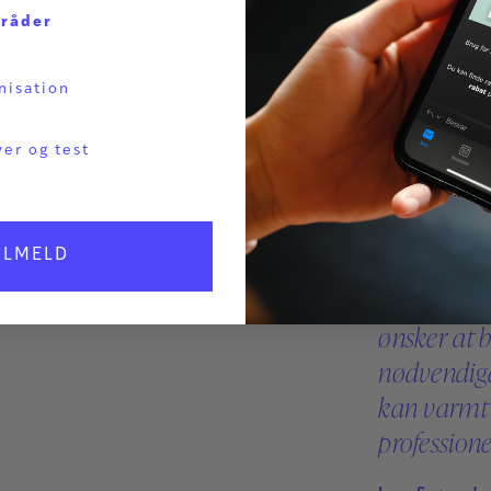
have sin be
mråder
den private
tage vare 
nisation
hjælpe hjæl
ver og test
hjælpe sig 
ingrediens
og eksempl
ILMELD
det. Kompli
særlig færd
ønsker at b
nødvendige 
kan varmt 
professione