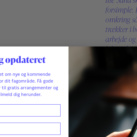
forsimple. 
omkring så
trækker i b
arbejde og 
lide, at hun
g opdateret
også når det
under læsn
ret om nye og kommende
forstående
or dit fagområde. Få gode
og ind imel
r til gratis arrangementer og
fin og mege
ilmeld dig herunder.
Pia Hoffmann, 
En meget v