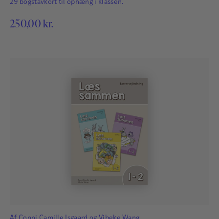
29 bogstavkort til ophæng i klassen.
250,00
kr.
Af
Conni Camille Isgaard
og
Vibeke Wang