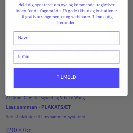
Hold dig opdateret om nye og kommende udgivelser
inden for dit fagområde. Få gode tilbud og invitationer
til gratis arrangementer og webinarer. Tilmeld dig
herunder.
Navn
E-mail
TILMELD
Af
Conni Camille Isgaard
og
Vibeke Wang
Læs sammen - PLAKATSÆT
Sæt af plakater til Læs sammen-systemet
120,00
kr.