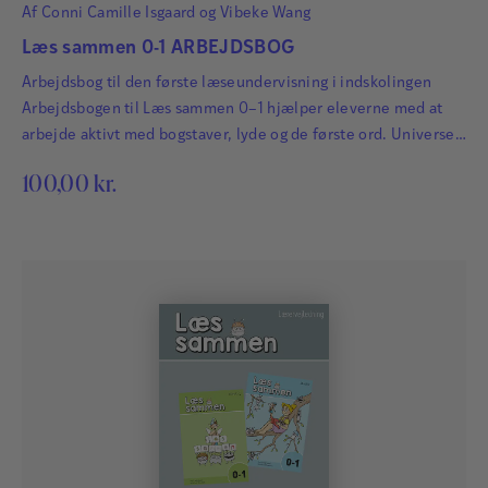
Af
Conni Camille Isgaard
og
Vibeke Wang
Conni Camille Isgaard arbejder som dansklærer og
læsevejleder.
Læs sammen 0-1 ARBEJDSBOG
Arbejdsbog til den første læseundervisning i indskolingen
Læs mere
Arbejdsbogen til Læs sammen 0–1 hjælper eleverne med at
arbejde aktivt med bogstaver, lyde og de første ord. Universet
er farverigt og fantasifuldt med snupse-svampe, sten-glukker,
100,00
kr.
Alkymisten, skovens dyr og menneskebørnene Hans og Frida.
Eleverne øver sig i at lytte til lyde, skrive bogstaver og sætte
lyde sammen til ord. Arbejdsbogen bruges sammen…
Vibeke Wang
Vibeke Wang har skabt det flotte billedunivers til Læs
sammen-systemet.
Læs mere