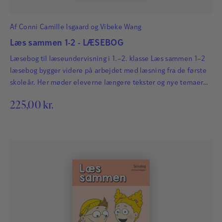
Af
Conni Camille Isgaard
og
Vibeke Wang
Læs sammen 1-2 - LÆSEBOG
Læsebog til læseundervisning i 1.–2. klasse Læs sammen 1–2
læsebog bygger videre på arbejdet med læsning fra de første
skoleår. Her møder eleverne længere tekster og nye temaer
fra hverdagen. Teksterne er differentierede, så hele klassen
225,00
kr.
kan arbejde med samme indhold, og foregår i et farverigt og
fantasifuldt univers med snupse-svampe, sten-glukker,
Alkymisten, skovens dyr og menneskebørnene Hans og Frida.
…