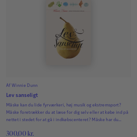
Af
Winnie Dunn
Lev sanseligt
Måske kan du lide fyrværkeri, høj musik og ekstremsport?
Måske foretrækker du at læse for dig selv eller at købe ind på
nettet i stedet for at gå i indkøbscenteret? Måske har du
problemer med at arbejde i støjende omgivelser? Eller måske
300,00
kr.
kan du uden problemer ignorere forstyrrelser?