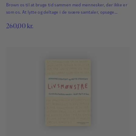
Brown os til at bruge tid sammen med mennesker, der ikke er
som os. At lytte og deltage i de svære samtaler, opsøge
glæden og være nysgerrige i stedet for at låse os fast i
260,00
kr.
forsvarsposition.