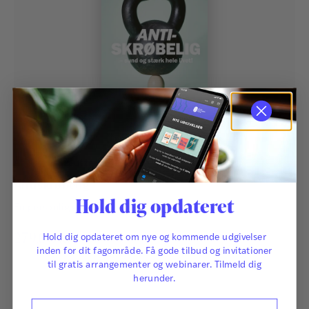
Af
Martin Kreutzer
Antiskrøbelig
Hold dig opdateret
En personlig guide til et liv med mere overskud
279,00
kr.
Hold dig opdateret om nye og kommende udgivelser
inden for dit fagområde. Få gode tilbud og invitationer
til gratis arrangementer og webinarer. Tilmeld dig
herunder.
Navn