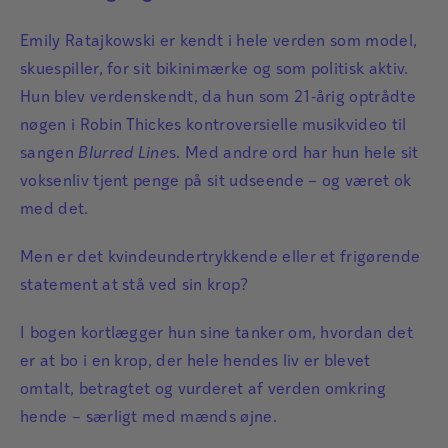
Emily Ratajkowski er kendt i hele verden som model,
skuespiller, for sit bikinimærke og som politisk aktiv.
Hun blev verdenskendt, da hun som 21-årig optrådte
nøgen i Robin Thickes kontroversielle musikvideo til
sangen
Blurred Line
s. Med andre ord har hun hele sit
voksenliv tjent penge på sit udseende – og været ok
med det.
Men er det kvindeundertrykkende eller et frigørende
statement at stå ved sin krop?
I bogen kortlægger hun sine tanker om, hvordan det
er at bo i en krop, der hele hendes liv er blevet
omtalt, betragtet og vurderet af verden omkring
hende – særligt med mænds øjne.