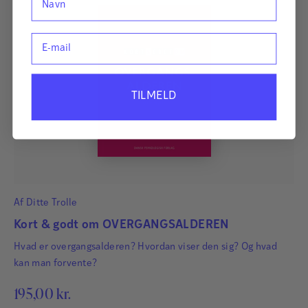
E-mail
TILMELD
Af
Ditte Trolle
Kort & godt om OVERGANGSALDEREN
Hvad er overgangsalderen? Hvordan viser den sig? Og hvad
kan man forvente?
195,00
kr.