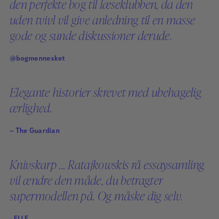
den perfekte bog til læseklubben, da den
Emily Ratajkowski
uden tvivl vil give anledning til en masse
Emily Ratajkowski er fotomodel, skuespiller, aktivist,
gode og sunde diskussioner derude.
iværksætter og forfatter. Hun har haft hovedrollen i
flere film blandt andet David Finchers Gone Girl.
@bogmennesket
Ratajkowski har også været på forsiden af adskillige
magasiner og stået model for flere store
Elegante historier skrevet med ubehagelig
modefirmaer. Hendes essay fra 2020 i tidsskriftet
ærlighed.
New York, ‘Buying myself back’, blev hyldet som en
milepæl og var New Yorks mest læste artikel det år.
– The Guardian
Læs mere
Knivskarp ... Ratajkowskis rå essaysamling
vil ændre den måde, du betragter
supermodellen på. Og måske dig selv.