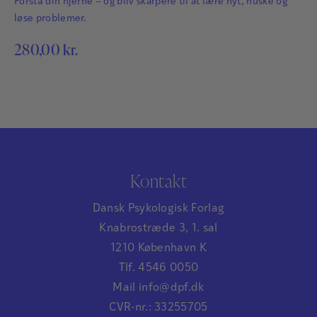
Forstå din hjerne – og bliv skarpere til at lære nyt, huske og
løse problemer.
280,00
kr.
Kontakt
Dansk Psykologisk Forlag
Knabrostræde 3, 1. sal
1210 København K
Tlf. 4546 0050
Mail info@dpf.dk
CVR-nr.: 33255705