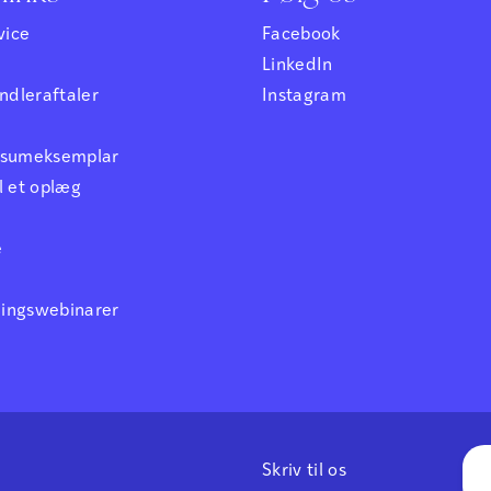
vice
Facebook
LinkedIn
dleraftaler
Instagram
ensumeksemplar
l et oplæg
e
ningswebinarer
Skriv til os