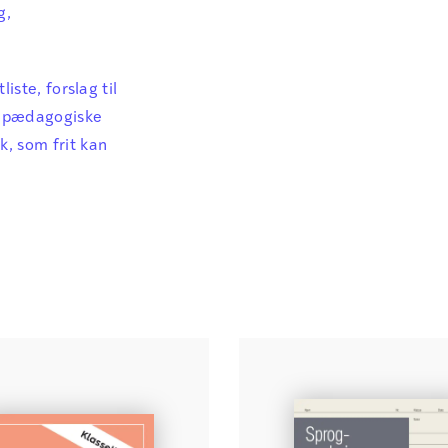
læ
g,
med den fysis
væ
på en nem må
en
pæ
iste, forslag til
Du kan tilgå 
ma
og pædagogiske
, som frit kan