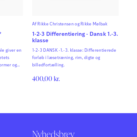
Af
Rikke Christensen
og
Rikke Mølbak
*
1-2-3 Differentiering - Dansk 1.-3.
klasse
le giver en
1-2-3 DANSK -1.-3. klasse: Differentierede
etets
forløb i læsetræning, rim, digte og
former og
billedfortælling.
400,00
kr.
Nyhedsbrev