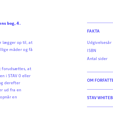
ens bog, 4.
FAKTA
r lægger op til, at
Udgivelsesår
llige måder og få
ISBN
Antal sider
 forudsættes, at
n i STAV 0 eller
OM FORFATT
og derefter
r ud fra en
In
 opnår en
STAV WHITE
In
STAV WHITEBO