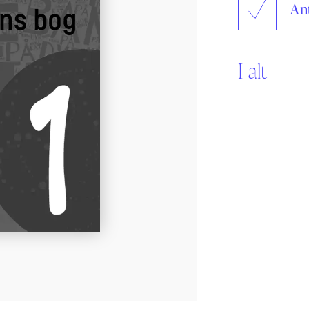
An
Sikker Læs
Skolefravær
STAV med LST
STAV & LÆS
I alt