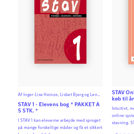
STAV Onl
Af
Inger-Lise Heinze
,
Lisbet Bjerg
og
Lene
køb til 
René Nielsen
STAV 1 - Elevens bog * PAKKET A
Intuitivt, 
5 STK. *
online syst
I STAV 1 kan eleverne arbejde med sproget
stavning. S
på mange forskellige måder og få et sikkert
kompetence