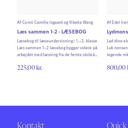
Af
Conni Camille Isgaard
og
Vibeke Wang
Af
Edel Ire
Hasselhold
Læs sammen 1-2 - LÆSEBOG
Lydmonst
Kristensen
Læsebog til læseundervisning i 1.–2. klasse
Lad dine e
Læs sammen 1–2 læsebog bygger videre på
Luk nonsen
arbejdet med læsning fra de første skoleår.
legende m
Her møder eleverne længere tekster og
225,00
kr.
800,00
nye temaer fra hverdagen. Teksterne er
differentierede, så hele klassen kan
arbejde med samme indhold, og foregår i
et farverigt og fantasifuldt univers med
snupse-svampe, sten-glukker, Alkymisten,
skovens dyr og menneskebørnene Hans og
Frida.…
Kontakt
Quick 