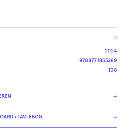
2024
9788771855289
108
EREN
ger-Lise Heinze
BOARD / TAVLEBOG
ger-Lise Heinze er uddannet lærer og har en PD i
ARD er en elektronisk udgave, der er identisk