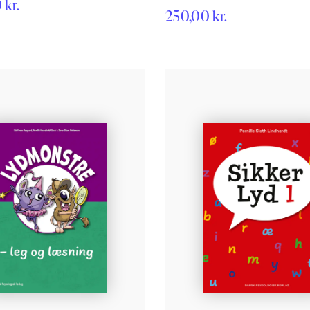
0
kr.
og tegnsætning. Det er
250,00
kr.
de, og eleverne motiveres
af spilelementer via et
. STAV Online er et systematisk
rammatikmateriale, der kan
.-8. klasse. Det lægger op til at
d sproget på mange måder og