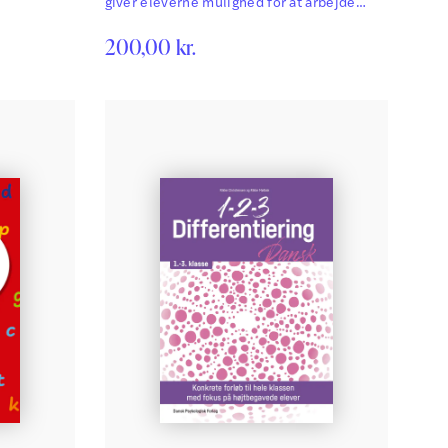
giver eleverne mulighed for at arbejde
videre med de tekster og temaer, de møder
200,00
kr.
i læsebogen. Her arbejder eleverne med
læsning, stavning og skrivning gennem
opgaver, der gradvist øger sværhedsgraden.
Universet er farverigt og fantasifuldt med
snupse-svampe, sten-glukker, Alkymisten,
skovens dyr og menneskebørnene Hans og
Frida. En…