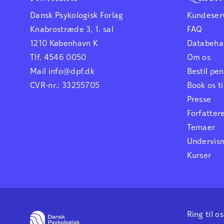
Dansk Psykologisk Forlag
Kundeser
Knabrostræde 3, 1. sal
FAQ
1210 København K
Databehan
Tlf. 4546 0050
Om os
Mail info@dpf.dk
Bestil p
CVR-nr.: 33255705
Book os ti
Presse
Forfatter
Temaer
Undervis
Kurser
Ring til os