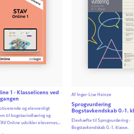
ine 1 - Klasselicens ved
Af
Inger-Lise Heinze
årgangen
Sprogvurdering
motiverende og elevvenligt
Bogstavkendskab 0.-1. k
em til bogstavindlæring og
Elevhæfte til Sprogvurdering -
TAV Online udvikler elevernes
Bogstavkendskab 0.-1. klasse.
r inden for stavning,