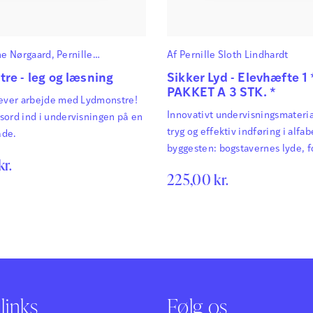
ne Nørgaard
,
Pernille
Af
Pernille Sloth Lindhardt
t Bach
og
Dorte Siliam
re - leg og læsning
Sikker Lyd - Elevhæfte 1 
PAKKET A 3 STK. *
lever arbejde med Lydmonstre!
Innovativt undervisningsmateria
sord ind i undervisningen på en
tryg og effektiv indføring i alfab
åde.
byggesten: bogstavernes lyde, 
kr.
navne.
225,00
kr.
links
Følg os