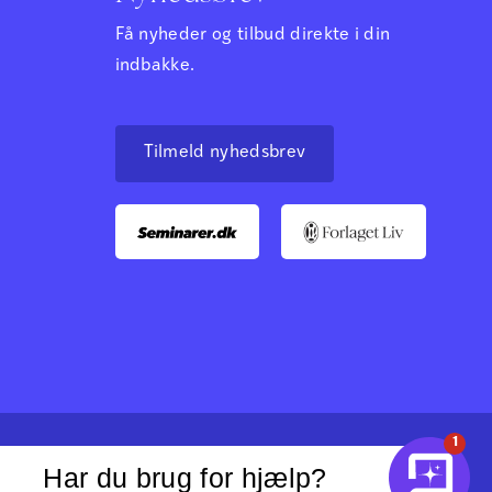
Få nyheder og tilbud direkte i din
indbakke.
Tilmeld nyhedsbrev
1
Har du brug for hjælp?