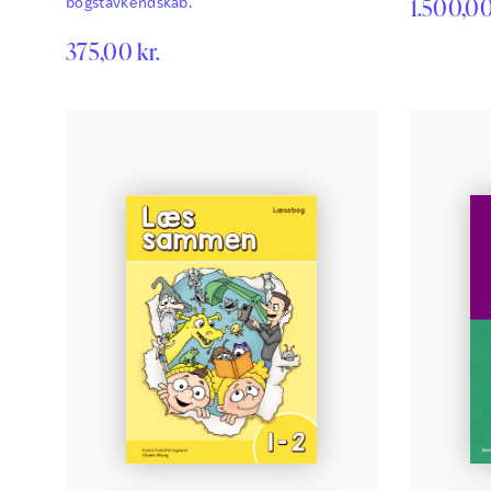
1.500,0
bogstavkendskab.
grammatik 
selvretten
375,00
kr.
yderligere 
pointsystem
stave- og g
bruges fra 1
arbejde me
giver…