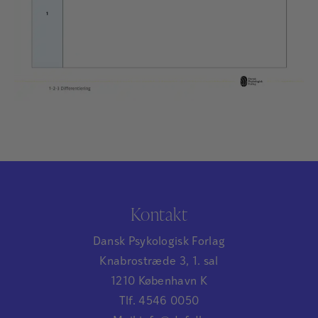
Kontakt
Dansk Psykologisk Forlag
Knabrostræde 3, 1. sal
1210 København K
Tlf. 4546 0050