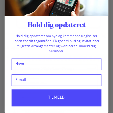
Hold dig opdateret
Hold dig opdateret om nye og kommende udgivelser
inden for dit fagområde. Få gode tilbud og invitationer
til gratis arrangementer og webinarer. Tilmeld dig
Bilag 3A
herunder.
Navn
E-mail
TILMELD