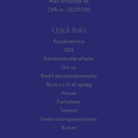
Mail info@dpf.dk
CVR-nr.: 33255705
Quick links
Kundeservice
FAQ
Databehandleraftaler
Om os
Bestil pensumeksemplar
Book os til et oplæg
Presse
Forfattere
Temaer
Undervisningswebinarer
Kurser