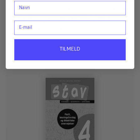
Navn
Af
Poul Erik Jensen
,
Inger-Lise Heinze
og
Lene René Nielsen
STAV 3 - Elevens bog * PAKKET A 5 STK. *
E-mail
STAV 3 – Fra staveregler til kreativ skriftlighed
375,00
kr.
TILMELD