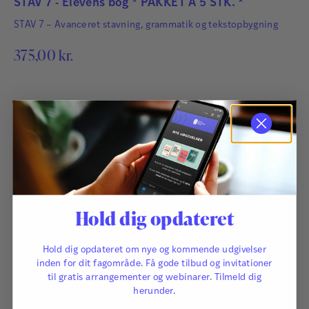
STAV 7 - Elevens bog * PAKKET A 5 STK. *
STAV 7 – Avanceret stavning, grammatik og tekstopbygning
375,00
kr.
Hold dig opdateret
Hold dig opdateret om nye og kommende udgivelser
inden for dit fagområde. Få gode tilbud og invitationer
til gratis arrangementer og webinarer. Tilmeld dig
herunder.