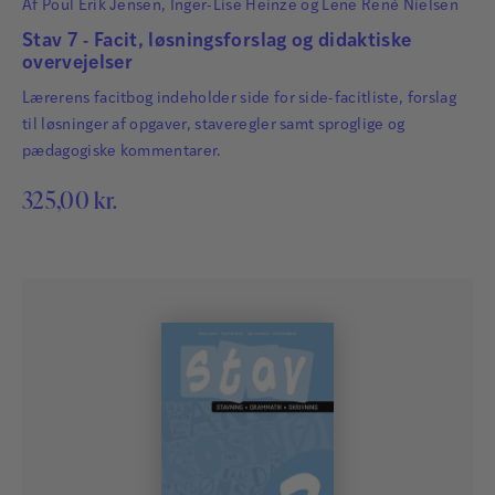
Af
Poul Erik Jensen
,
Inger-Lise Heinze
og
Lene René Nielsen
Stav 7 - Facit, løsningsforslag og didaktiske
overvejelser
Lærerens facitbog indeholder side for side-facitliste, forslag
til løsninger af opgaver, staveregler samt sproglige og
pædagogiske kommentarer.
325,00
kr.