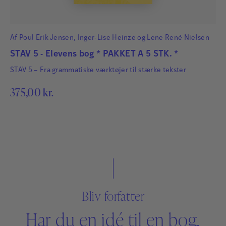
Af
Poul Erik Jensen
,
Inger-Lise Heinze
og
Lene René Nielsen
STAV 5 - Elevens bog * PAKKET A 5 STK. *
STAV 5 – Fra grammatiske værktøjer til stærke tekster
375,00
kr.
Bliv forfatter
Har du en idé til en bog,