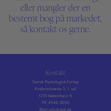
eller mangler der en
bestemt bog på markedet,
så kontakt os gerne.
Kontakt
Dansk Psykologisk Forlag
Knabrostræde 3, 1. sal
1210 København K
Tlf. 4546 0050
Mail info@dpf.dk