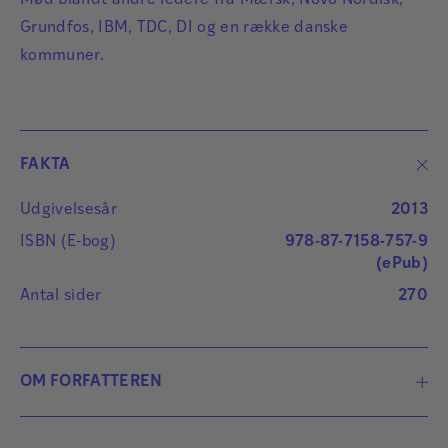
Mød blandt andre ledere fra Mærsk, Novo Nordisk,
Grundfos, IBM, TDC, DI og en række danske
kommuner.
FAKTA
Udgivelsesår
2013
ISBN (E-bog)
978-87-7158-757-9
(ePub)
Antal sider
270
OM FORFATTEREN