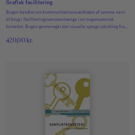
Gamborg Nielsen
og
Hanne V. Moltke
Grafisk facilitering
Bogen handler om kommunikationsværktøjet af samme navn
til brug i faciliteringssammenhænge i en organisatorisk
kontekst. Bogen gennemgår det visuelle sprogs udvikling fra
fortidens hulemalerier til nutidens Emojis og fremlægger teori
420,00
kr.
og forskning om hjernens opbygning og funktion, læring og
hukommelse i koblingen af ord og billeder.