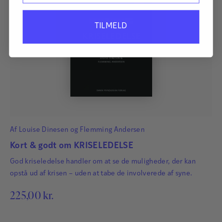
TILMELD
Af
Louise Dinesen
og
Flemming Andersen
Kort & godt om KRISELEDELSE
God kriseledelse handler om at se de muligheder, der kan
opstå ud af krisen – uden at tabe de involverede af syne.
225,00
kr.