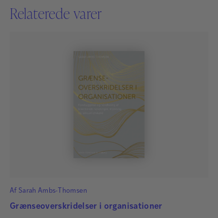
Relaterede varer
Af
Sarah Ambs-Thomsen
Grænseoverskridelser i organisationer
Vibeke Hartkorn