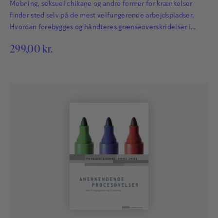
Mobning, seksuel chikane og andre former for krænkelser
Executive strategisk kommunikationsrådgiver, Vibeke
finder sted selv på de mest velfungerende arbejdspladser.
Hartkorn Kommunikation. Uddannet tv-journalist,
Hvordan forebygges og håndteres grænseoverskridelser i
coach og kommunikationstræner i Danmark og USA.
organisationer – resolut, ansvarligt og medmenneskeligt?
299,00
kr.
Læs mere