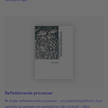
Reflekterende processer
Jakob Hassing Pedersen
At skabe reflekterende processer – en (sam)arbejdsform, hvor
Jakob Hassing Pedersen er autoriseret psykolog,
samtale og samtale om samtalerne står centralt – blev