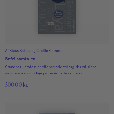
Vibe Strøier
Vibe Strøier (1955-2022) var autoriseret cand.psych.,
specialist-og supervisorgodkendt i psykoterapi og
arbejds- og organisationspsykologi. Med
udgangspunkt i sin kliniske psykologiske baggrund
arbejdede hun i mange år som konsulent, coach og
strategisk rådgiver med et særligt fokus på
Af
Klaus Bakdal
og
Cecilie Cornett
menneskers eksistentielle vilkår.
Befri samtalen
Læs mere
Grundbog i professionelle samtaler til dig, der vil skabe
virksomme og smidige professionelle samtaler.
300,00
kr.