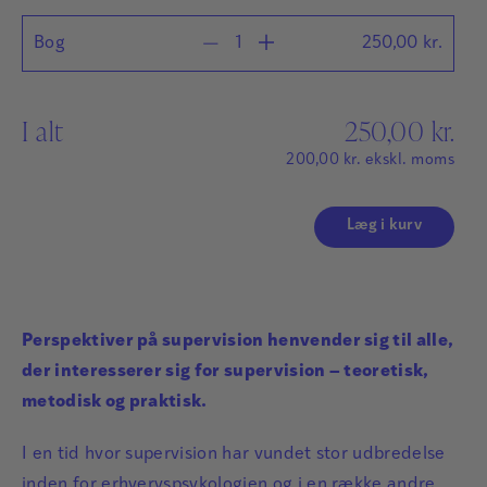
Bog
250,00
kr.
I alt
250,00
kr.
200,00
kr.
ekskl. moms
Læg i kurv
Perspektiver på supervision henvender sig til alle,
der interesserer sig for supervision – teoretisk,
metodisk og praktisk.
I en tid hvor supervision har vundet stor udbredelse
inden for erhvervspsykologien og i en række andre