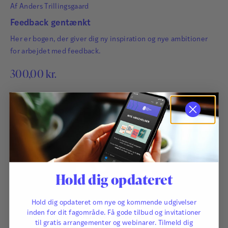
Af
Anders Trillingsgaard
Læs mere
Feedback gentænkt
Her er bogen, der giver dig ny inspiration og nye ambitioner
for arbejdet med feedback.
300,00
kr.
Hold dig opdateret
Hold dig opdateret om nye og kommende udgivelser
inden for dit fagområde. Få gode tilbud og invitationer
til gratis arrangementer og webinarer. Tilmeld dig