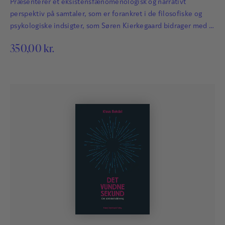
Præsenterer et eksistensfænomenologisk og narrativt
perspektiv på samtaler, som er forankret i de filosofiske og
psykologiske indsigter, som Søren Kierkegaard bidrager med i
sine beskrivelser af menneskets eksistens, og som kan
350,00
kr.
udfoldes inden for rammerne af protreptik og tredje
generations coaching®.