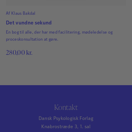
Af
Klaus Bakdal
Det vundne sekund
En bog til alle, der har med facilitering, mødeledelse og
proceskonsultation at gøre.
280,00
kr.
Kontakt
Dansk Psykologisk Forlag
Knabrostræde 3, 1. sal