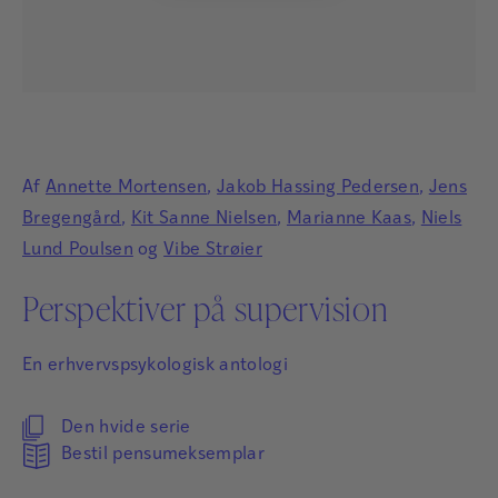
Af
Annette Mortensen
,
Jakob Hassing Pedersen
,
Jens
Bregengård
,
Kit Sanne Nielsen
,
Marianne Kaas
,
Niels
Lund Poulsen
og
Vibe Strøier
Perspektiver på supervision
En erhvervspsykologisk antologi
Den hvide serie
Bestil pensumeksemplar