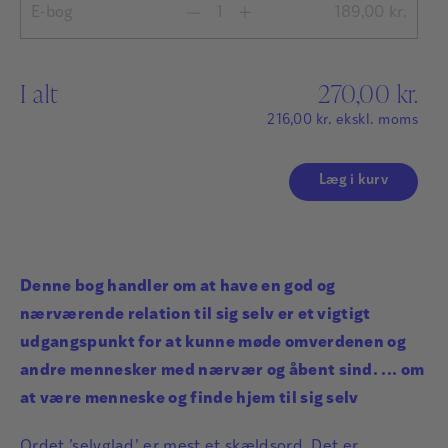
E-bog
189,00
kr.
I alt
270,00
kr.
216,00
kr.
ekskl. moms
Læg i kurv
Denne bog handler om at have en god og
nærværende relation til sig selv er et vigtigt
udgangspunkt for at kunne møde omverdenen og
andre mennesker med nærvær og åbent sind. ... om
at være menneske og finde hjem til sig selv
Ordet ’selvglad’ er mest et skældsord. Det er