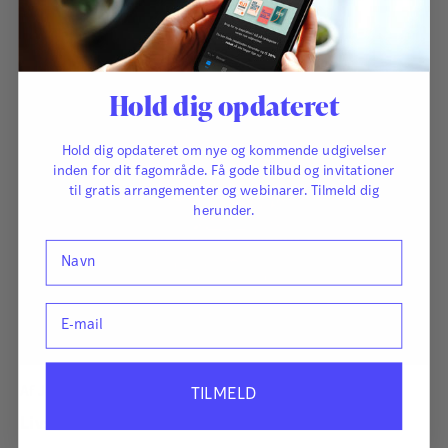
Hold dig opdateret
Hold dig opdateret om nye og kommende udgivelser
inden for dit fagområde. Få gode tilbud og invitationer
til gratis arrangementer og webinarer. Tilmeld dig
herunder.
Navn
E-mail
Af
Johanne Stentoft
og
Mette Stentoft
TILMELD
Livsmønstre