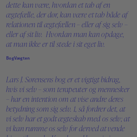
dette kan være, hvordan et tab af en
ægtefælle, der dør, kan være et tab både af
Læs mere
relationen til ægtefællen – eller af sig selv –
eller af sit liv. Hvordan man kan opdage,
at man ikke er til stede i sit eget liv.
BogVægten
Lars J. Sørensens bog er et vigtigt bidrag,
hvis vi selv – som terapeuter og mennesker
– har en intention om at vise andre deres
betydning som sig selv. 1, så fordrer det, at
vi selv har et godt ægteskab med os selv; at
vi kan rumme os selv for derved at vende