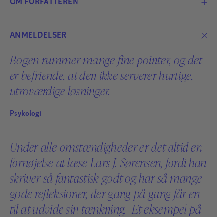
OM FORFATTEREN
ANMELDELSER
Bogen rummer mange fine pointer, og det
er befriende, at den ikke serverer hurtige,
Lars J. Sørensen
utroværdige løsninger.
LARS J. SØRENSEN er psykolog, specialist og
supervisor i psykoterapi og har 1979-2015 været
Psykologi
chefpsykolog på Psykiatrihospitalet i Nykøbing
Sjælland. Han har arbejdet med psykoterapi både i
Under alle omstændigheder er det altid en
psykiatrien og i privat praksis, og han har gennem
fornøjelse at læse Lars J. Sørensen, fordi han
mange år undervist på forskellige
psykoterapiuddannelser. Han er forfatter til en række
skriver så fantastisk godt og har så mange
bøger om psykologiske emner, blandt andet
gode refleksioner, der gang på gang får en
Smertegrænsen (2005), Sjælens længsel (2016),
til at udvide sin tænkning. Et eksempel på
Skammen, nuet & nærværet (2023).