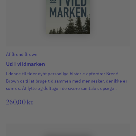
Af
Brené Brown
Ud i vildmarken
I denne til tider dybt personlige historie opfordrer Brené
Brown os til at bruge tid sammen med mennesker, der ikke er
som os. At lytte og deltage i de svære samtaler, opsøge
glæden og være nysgerrige i stedet for at låse os fast i
260,00
kr.
forsvarsposition.