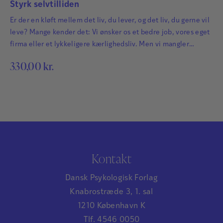
Styrk selvtilliden
Er der en kløft mellem det liv, du lever, og det liv, du gerne vil
leve? Mange kender det: Vi ønsker os et bedre job, vores eget
firma eller et lykkeligere kærlighedsliv. Men vi mangler
selvtillid. Angsten kommer i vejen, og vi tøver med at forfølge
330,00
kr.
vores drømme. Livet sættes på pause, mens vi udkæmper en
indre krig med os…
Kontakt
Dansk Psykologisk Forlag
Knabrostræde 3, 1. sal
1210 København K
Tlf. 4546 0050