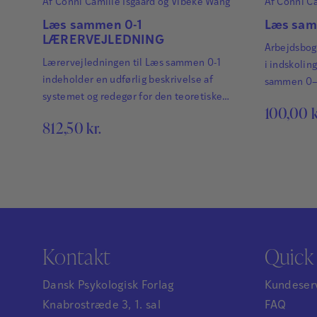
Af
Conni Camille Isgaard
og
Vibeke Wang
Af
Conni Ca
Læs sammen 0-1
Læs sa
LÆRERVEJLEDNING
Arbejdsbog 
Lærervejledningen til Læs sammen 0-1
i indskolin
indeholder en udførlig beskrivelse af
sammen 0–1
systemet og redegør for den teoretiske
arbejde akt
100,00
k
baggrund for materialet.
første ord.
812,50
kr.
fantasiful
glukker, Al
menneskebø
øver sig i a
og sætte ly
Arbejdsbo
Kontakt
Quick 
Dansk Psykologisk Forlag
Kundeser
Knabrostræde 3, 1. sal
FAQ