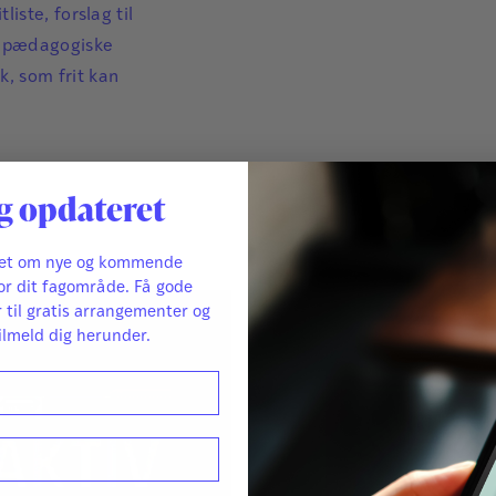
læ
liste, forslag til
med den fysis
væ
og pædagogiske
på en nem må
en
, som frit kan
pæ
Du kan tilgå 
ma
g opdateret
ret om nye og kommende
or dit fagområde. Få gode
r til gratis arrangementer og
ilmeld dig herunder.