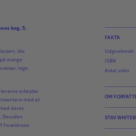
vens bog, 5.
FAKTA
lassen, der
Udgivelsesår
t på mange
ISBN
velser, lege,
Antal sider
eleverne arbejder
OM FORFATT
erimentere med at
å med deres
In
e. Desuden
STAV WHITE
f forældrene.
In
STAV WHITEBO