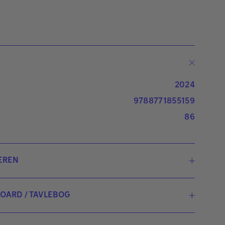
2024
9788771855159
86
EREN
ger-Lise Heinze
BOARD / TAVLEBOG
ger-Lise Heinze er uddannet lærer og har en PD i
ARD er en elektronisk udgave, der er identisk