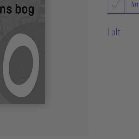
An
Sikker Læs
Skolefravær
STAV med LST
STAV & LÆS
I alt