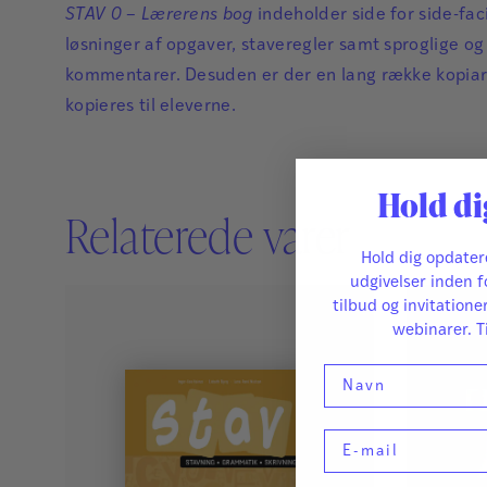
STAV 0 – Lærerens bog
indeholder side for side-facit
løsninger af opgaver, staveregler samt sproglige 
kommentarer. Desuden er der en lang række kopiark
kopieres til eleverne.
Hold di
Relaterede varer
Hold dig opdate
udgivelser inden f
tilbud og invitatione
webinarer. T
Navn
E-mail