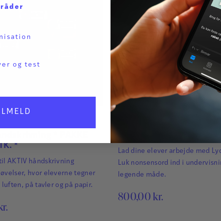
mråder
nisation
ver og test
ILMELD
né Nielsen
og
Helle
Af
Edel Irene Nørgaard
,
Pernille
rd
Hasselholdt Bach
og
Dorte Sili
åndskrivning * PAKKE
Lydmonstre - leg og læs
Kristensen
TK. *
Lad dine elever arbejde med Ly
til AKTIV håndskrivning
Luk nonsensord ind i undervisn
øvelser, hvor eleverne tegner
legende måde.
 luften, på tavler og på papir.
800,00
kr.
kr.