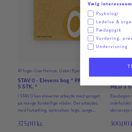
Vælg interesseo
Psykologi
Ledelse & orga
Pædagogik
Vurdering, prø
Undervisning
T
Af
Inger-Lise Heinze
,
Lisbet Bjerg
og
Lene
Af
Lene Re
René Nielsen
Vaabengaa
STAV 0 - Elevens bog * PAKKET A
AKTIV h
5 STK. *
MED 3 S
I STAV 0 kan eleverne arbejde med sproget
Elevbogen 
på mange forskellige måder. Der arbejdes
indeholder 
med fortælling, oplevelser, lege, sange
skriveveje i
m.m.
375,00
kr.
300,00