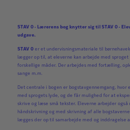
STAV 0 - Lærerens bog knytter sig til STAV 0 - Ele
udgave.
STAV 0
er et undervisningsmateriale til børnehavek
lægger op til, at eleverne kan arbejde med sproge
forskellige måder. Der arbejdes med fortælling, ople
sange m.m.
Det centrale i bogen er bogstavgennemgang, hvor 
med sprogets lyde, og de får mulighed for at eksp
skrive og læse små tekster. Eleverne arbejder ogs
håndskrivning og med skrivning af alle bogstavern
lægges der op til samarbejde med og inddragelse a