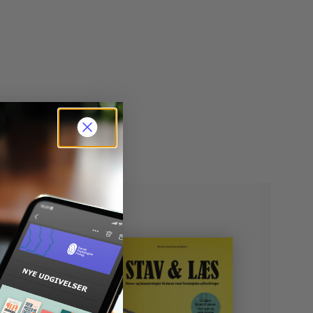
sning. Hun har undervist i dansk og matematik og
ke elevbog. Tavlebogen giver læreren mulighed for
ret læsevejleder i grundskolen. Hun er forfatter til
de at gennemgå opgaverne i klassen.
 lang række undervisningsmaterialer og
dagogiske prøver, herunder det anerkendte
tavlebogen til
STAV 0
her
.
teriale STAV.
Læs mere