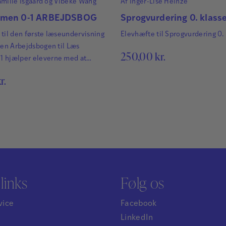
mille Isgaard
og
Vibeke Wang
Af
Inger-Lise Heinze
mmen 0-1 ARBEJDSBOG
Sprogvurdering 0. klass
til den første læseundervisning
Elevhæfte til Sprogvurdering 0. 
gen Arbejdsbogen til Læs
250,00
kr.
 hjælper eleverne med at
ivt med bogstaver, lyde og de
r.
 Universet er farverigt og
dt med snupse-svampe, sten-
kymisten, skovens dyr og
rnene Hans og Frida. Eleverne
t lytte til lyde, skrive bogstaver
de sammen til ord.
gen bruges sammen…
links
Følg os
vice
Facebook
LinkedIn