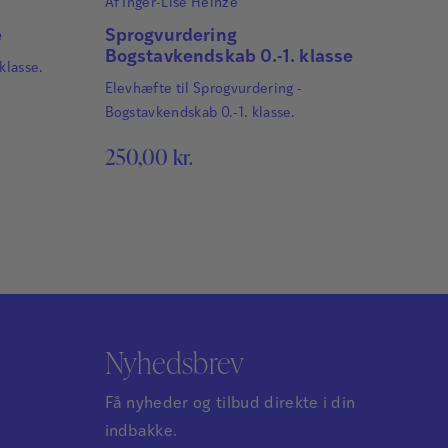
Af
Inger-Lise Heinze
e
Sprogvurdering
Bogstavkendskab 0.-1. klasse
klasse.
Elevhæfte til Sprogvurdering -
Bogstavkendskab 0.-1. klasse.
250,00
kr.
Nyhedsbrev
Få nyheder og tilbud direkte i din
indbakke.