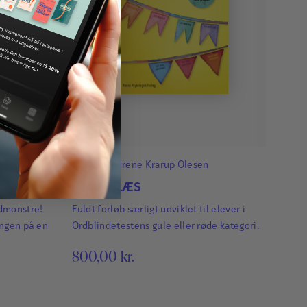
Af
Monica Irene Krarup Olesen
am
ning
STAV & LÆS
dmonstre!
Fuldt forløb særligt udviklet til elever i
ingen på en
Ordblindetestens gule eller røde kategori.
800,00
kr.