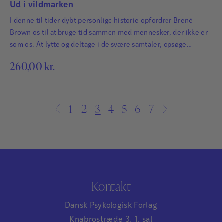
Ud i vildmarken
I denne til tider dybt personlige historie opfordrer Brené
Brown os til at bruge tid sammen med mennesker, der ikke er
som os. At lytte og deltage i de svære samtaler, opsøge
glæden og være nysgerrige i stedet for at låse os fast i
260,00
kr.
forsvarsposition.
←
1
2
3
4
5
6
7
→
Kontakt
Dansk Psykologisk Forlag
Knabrostræde 3, 1. sal