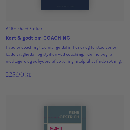
Af
Reinhard Stelter
Kort & godt om COACHING
Hvad er coaching? De mange definitioner og forståelser er
både svagheden og styrken ved coaching. I denne bog får
modtagere og udbydere af coaching hjælp til at finde retning i
forhold til de forskellige tilgange og tilbud, som eksisterer
225,00
kr.
inden for feltet.