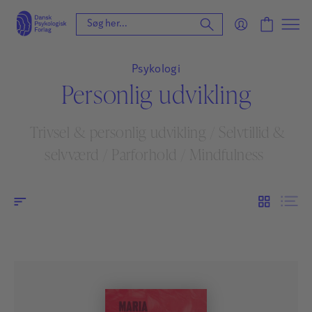
Psykologi
Personlig udvikling
Trivsel & personlig udvikling
/
Selvtillid &
selvværd
/
Parforhold
/
Mindfulness