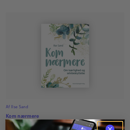
Af
Ilse Sand
Kom nærmere
Hvorfor er vores kærlighedsrelationer ikke altid så lykkelige,