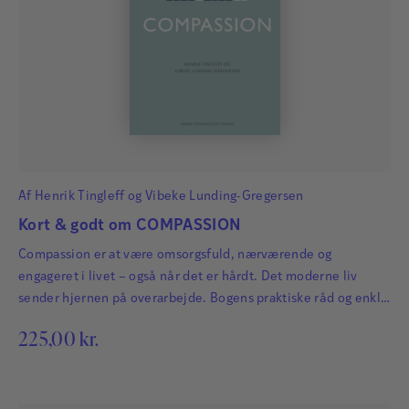
Af
Henrik Tingleff
og
Vibeke Lunding-Gregersen
Kort & godt om COMPASSION
Compassion er at være omsorgsfuld, nærværende og
engageret i livet – også når det er hårdt. Det moderne liv
sender hjernen på overarbejde. Bogens praktiske råd og enkle
øvelser hjælper dig til at få mere compassion i hverdagen og
225,00
kr.
dermed større tilfredshed i livet.