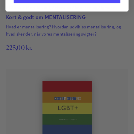
Af
Sophie Merrild Juul
,
Sebastian Simonsen
og
Sigmund
Karterud
Kort & godt om MENTALISERING
Hvad er mentalisering? Hvordan udvikles mentalisering, og
hvad sker der, når vores mentalisering svigter?
225,00
kr.