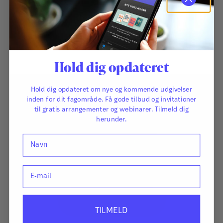
som vi ønsker os? Hvordan kommer vi nærmere, uden at miste
os selv?
250,00
kr.
Hold dig opdateret
Hold dig opdateret om nye og kommende udgivelser
inden for dit fagområde. Få gode tilbud og invitationer
til gratis arrangementer og webinarer. Tilmeld dig
herunder.
Navn
E-mail
TILMELD