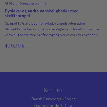
Af
Stefan Samuelsson m.fl.
Dysleksi og andre vanskeligheder med
skriftsproget
Op mod 15% af eleverne forlader grundskolen uden
tilstrækkelige læse- og skrivefærdigheder. Dysleksi og andre
vanskeligheder med skriftsproget giver et overblik over den
nyeste forskning på området og bidrager med ideer til,
400,00
kr.
hvordan man som lærer kan tilpasse sin undervisning til de
børn og unge, som oplever vanskeligheder. Bogens 18 kapitler
giver en bred og lettilgængelig gennemgang af en lang…
Kontakt
Dansk Psykologisk Forlag
Knabrostræde 3, 1. sal