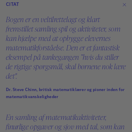
CITAT
Bogen er en veltilrettelagt og klart
fremstillet samling spil og aktiviteter, som
Judy Hornigold
kan hjælpe med at opbygge elevernes
Judy Hornigold er uddannelseskonsulent i matematik.
matematikforståelse. Den er et fantastisk
Hun har bl.a. udviklet efteruddannelsesforløb til
eksempel på tankegangen ”hvis du stiller
lærere om dyskalkuli og har holdt foredrag og kurser
om dyskalkuli i hele verden, herunder Danmark.
de rigtige spørgsmål, skal børnene nok lære
det".
Læs mere
Dr. Steve Chinn, britisk matematiklærer og pioner inden for
matematikvanskeligheder
En samling af matematikaktiviteter,
finurlige opgaver og sjov med tal, som kan