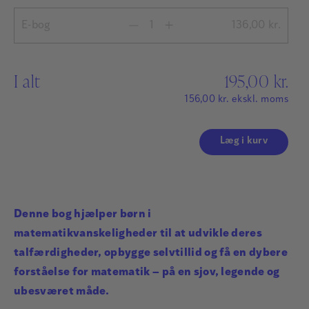
E-bog
136,00
kr.
I alt
195,00
kr.
156,00
kr.
ekskl. moms
Læg i kurv
Denne bog hjælper børn i
matematikvanskeligheder til at udvikle deres
talfærdigheder, opbygge selvtillid og få en dybere
forståelse for matematik – på en sjov, legende og
ubesværet måde.