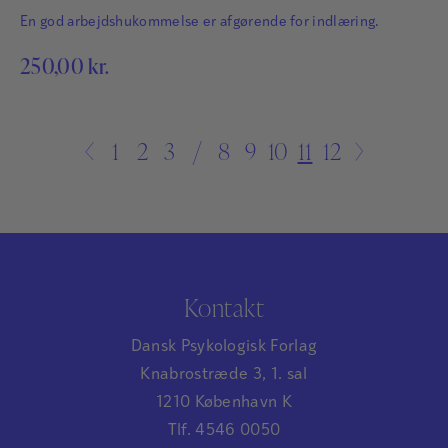
En god arbejdshukommelse er afgørende for indlæring.
250,00
kr.
←
1
2
3
…
8
9
10
11
12
→
Kontakt
Dansk Psykologisk Forlag
Knabrostræde 3, 1. sal
1210 København K
Tlf. 4546 0050