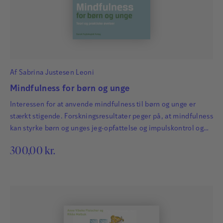
Af
Sabrina Justesen Leoni
Mindfulness for børn og unge
Interessen for at anvende mindfulness til børn og unge er
stærkt stigende. Forskningsresultater peger på, at mindfulness
kan styrke børn og unges jeg-opfattelse og impulskontrol og
dermed deres eksekutive funktioner og evne til at rumme
300,00
kr.
ubehag og stress. Mindfulness for børn og unge giver en bred
introduktion til begrebet ‘mindfulness’, og hvordan
mindfulness er blevet indarbejdet i den vestlige verdens…