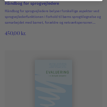
Håndbog for sprogvejledere
Håndbog for sprogvejledere belyser forskellige aspekter ved
sprogvejlederfunktionen i forhold til børns sprogtilegnelse og
samarbejdet med barnet, forældre og netværkspersoner.
Bogen består af tre dele og introducerer både forsknings- og
450,00
kr.
praksisbaseret viden. Første del : Vejledning og pædagogisk
planlægning i forhold til børns sprogudvikling omhandler
emnerne sprogindsatser, didaktik og læring, kollegial
vejledning, tværfagligt samarbejde og forældreinvolvering.
Anden del: Børns sprogtilegnelse…