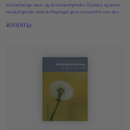
tilstrækkelige læse- og skrivefærdigheder. Dysleksi og andre
vanskeligheder med skriftsproget giver et overblik over den
nyeste forskning på området og bidrager med ideer til,
400,00
kr.
hvordan man som lærer kan tilpasse sin undervisning til de
børn og unge, som oplever vanskeligheder. Bogens 18 kapitler
giver en bred og lettilgængelig gennemgang af en lang…