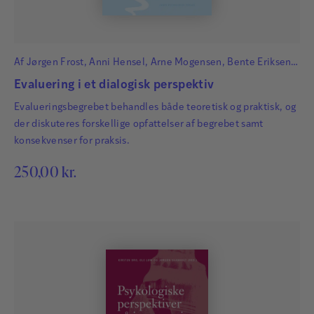
Af
Jørgen Frost
,
Anni Hensel
,
Arne Mogensen
,
Bente Eriksen
Hagtvet
,
Frans Ørsted Andersen
,
Ingvar Lundberg
,
Kari Smith
,
Evaluering i et dialogisk perspektiv
Katrine Herrlin
,
Olga Dysthe
og
Solveig-Alma Halaas Lyster
Evalueringsbegrebet behandles både teoretisk og praktisk, og
der diskuteres forskellige opfattelser af begrebet samt
konsekvenser for praksis.
250,00
kr.