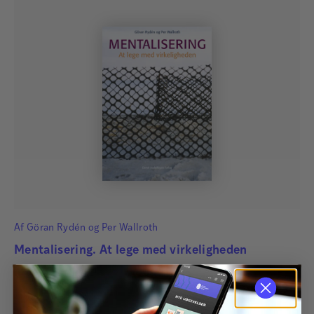
Af
Göran Rydén
og
Per Wallroth
Mentalisering. At lege med virkeligheden
Lettilgængelig og grundig introduktion til mentaliseringsteori
og udførlig beskrivelse af den kliniske praksis i form af
mentaliseringsbaseret terapi (MBT).