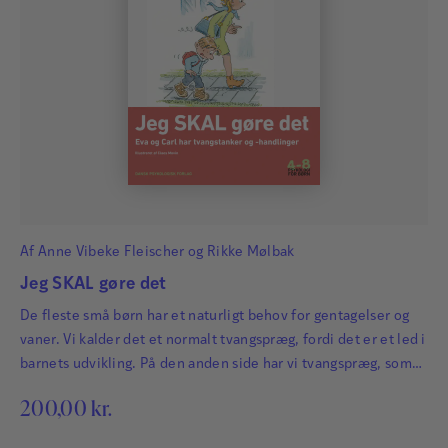
Af
Anne Vibeke Fleischer
og
Rikke Mølbak
Jeg SKAL gøre det
De fleste små børn har et naturligt behov for gentagelser og
vaner. Vi kalder det et normalt tvangspræg, fordi det er et led i
barnets udvikling. På den anden side har vi tvangspræg, som
forstyrrer barnets videre udvikling, og som er forbundet med
200,00
kr.
angst.