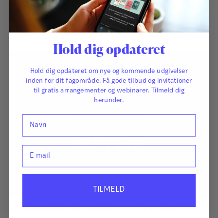
279,00
kr.
Hold dig opdateret
Hold dig opdateret om nye og kommende udgivelser
inden for dit fagområde. Få gode tilbud og invitationer
til gratis arrangementer og webinarer. Tilmeld dig
herunder.
Navn
E-mail
TILMELD
Af
Hans Månsson
,
Lena Basse
og
Helle Iben Bylander