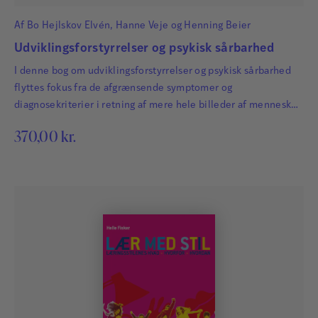
Af
Bo Hejlskov Elvén
,
Hanne Veje
og
Henning Beier
Udviklingsforstyrrelser og psykisk sårbarhed
I denne bog om udviklingsforstyrrelser og psykisk sårbarhed
flyttes fokus fra de afgrænsende symptomer og
diagnosekriterier i retning af mere hele billeder af mennesker
med udviklingsforstyrrelser og de vanskeligheder, de lever
370,00
kr.
med i hverdagen. Et af bogens mål er at beskrive nogle
grundlæggende principper, som kan guide det pædagogiske
arbejde, som både fagpersoner og forældre udfører i forhold
til børn,…