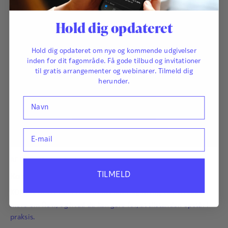
Hold dig opdateret
Hold dig opdateret om nye og kommende udgivelser
inden for dit fagområde. Få gode tilbud og invitationer
til gratis arrangementer og webinarer. Tilmeld dig
herunder.
Navn
E-mail
Af
Frans Ørsted Andersen
TILMELD
Kort & godt om FLOW
KORT & GODT OM FLOW henvender sig til dig, der vil vide
mere om flow, og hvad du kan gøre for, at tilstanden opstår i
praksis.