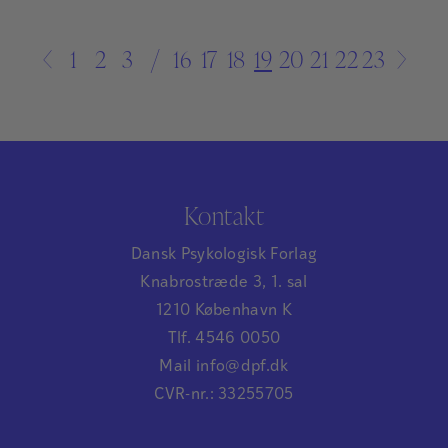
←
1
2
3
…
16
17
18
19
20
21
22
23
→
Kontakt
Dansk Psykologisk Forlag
Knabrostræde 3, 1. sal
1210 København K
Tlf. 4546 0050
Mail info@dpf.dk
CVR-nr.: 33255705