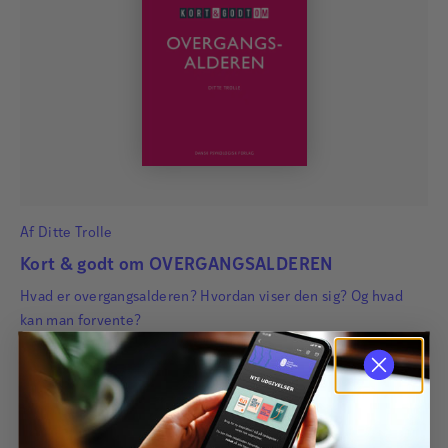
Af
Ditte Trolle
Kort & godt om OVERGANGSALDEREN
Hvad er overgangsalderen? Hvordan viser den sig? Og hvad
kan man forvente?
195,00
kr.