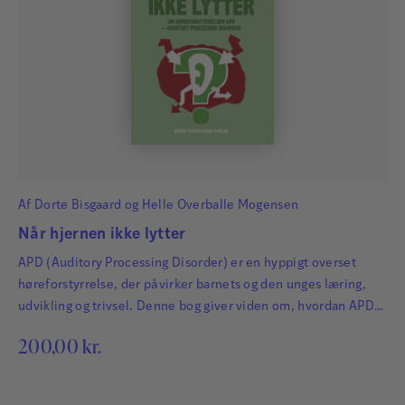
Af
Dorte Bisgaard
og
Helle Overballe Mogensen
Når hjernen ikke lytter
APD (Auditory Processing Disorder) er en hyppigt overset
høreforstyrrelse, der påvirker barnets og den unges læring,
udvikling og trivsel. Denne bog giver viden om, hvordan APD
kommer til udtryk, hvad der forårsager problemerne, og hvad
200,00
kr.
man som forælder eller fagperson kan gøre for at støtte børn
og unge med APD.