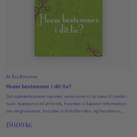
Af
Åsa Nilsonne
Hvem bestemmer i dit liv?
Det opmærksomme nærvær, vores evne til at være til stede i
nuet, hjælper os til at forstå, hvordan vi kaperer information
om omgivelserne, hvordan vi fortolker den, og hvordan vi
reagerer på den. Når vi er opmærksomt nærværende i nuet,
150,00
kr.
bliver vi mere bevidste om vores egen oplevelse af
omverdenen og om, hvordan den påvirker os.