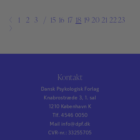
←
1
2
3
…
15
16
17
18
19
20
21
22
23
→
Kontakt
Dansk Psykologisk Forlag
Knabrostræde 3, 1. sal
1210 København K
Tlf. 4546 0050
Mail info@dpf.dk
CVR-nr.: 33255705