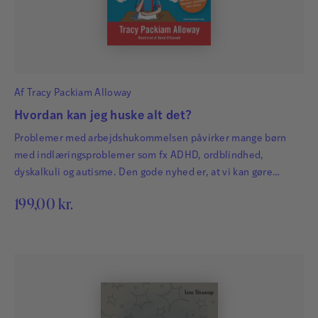
Af
Tracy Packiam Alloway
Hvordan kan jeg huske alt det?
Problemer med arbejdshukommelsen påvirker mange børn
med indlæringsproblemer som fx ADHD, ordblindhed,
dyskalkuli og autisme. Den gode nyhed er, at vi kan gøre
meget, når vi ved, hvilke tegn vi skal kigge efter
199,00
kr.