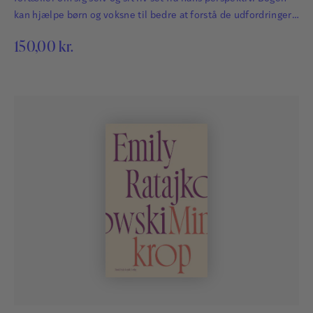
kan hjælpe børn og voksne til bedre at forstå de udfordringer,
der følger, når man har ADHD. Matthias beskriver bl.a.: hvad
150,00
kr.
ADHD er, og hvordan det føles hvordan han fik sin diagnose
hvordan man kan…