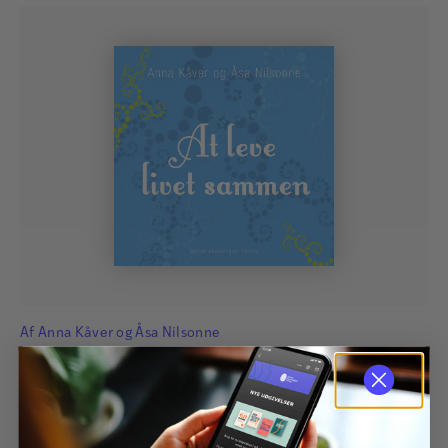
Af
Anna Kåver
og
Åsa Nilsonne
At leve livet sammen
Lær at anerkende andre, og dig selv, og du vil både vise og få
respekt. En relation, der er præget af medfølelse og respekt,
giver glæde og plads til udvikling.