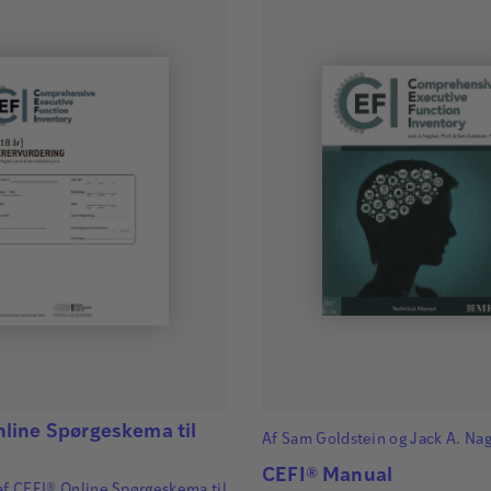
line Spørgeskema til
Af
Sam Goldstein
og
Jack A. Nag
CEFI® Manual
af CEFI® Online Spørgeskema til