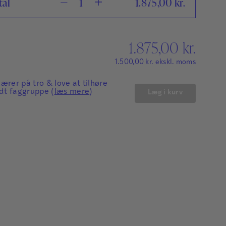
tal
1.875,00
kr.
1.875,00
kr.
1.500,00
kr.
ekskl. moms
lærer på tro & love at tilhøre
dt faggruppe (
læs mere
)
Læg i kurv