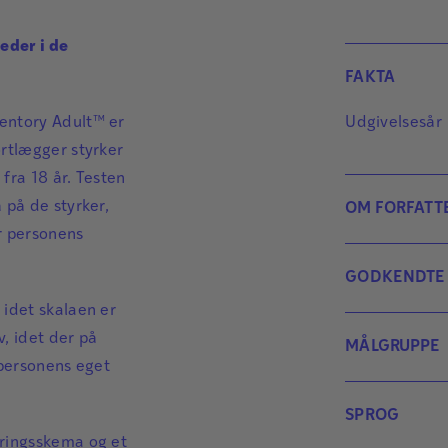
eder i de
FAKTA
entory Adult™ er
Udgivelsesår
ortlægger styrker
fra 18 år. Testen
 på de styrker,
OM FORFATT
r personens
Ja
GODKENDTE
Ja
 idet skalaen er
Testadminist
Sc
v, idet der på
MÅLGRUPPE
pr
 personens eget
Testen kan an
ps
Testpersone
pædagogisk ps
SPROG
ko
Voksne fra 18 
med kliniske 
eringsskema og et