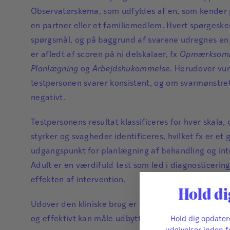
Observatørskema, som udfyldes af en, som kender 
en partner eller et familiemedlem. Hvert spørgesk
spørgsmål, og på baggrund af svarene udregnes en 
er afledt af scoren på ni delskalaer, fx
Opmærksomhed
Planlægning
og
Arbejdshukommelse.
Herudover vur
testpersonen svarer konsistent, og om svarmønstret 
negativt.
Testpersonens resultat klassificeres for hver skala,
styrker og svagheder identificeres, hvilket fx er et 
udgangspunkt for planlægning af behandling og int
Adult er en værdifuld test som led i diagnosticering
effekten af intervention.
Hold di
Udover den kliniske brug er testen ideel til forsknin
og effektivt kan måle udbyttet af igangsatte interv
Hold dig opdate