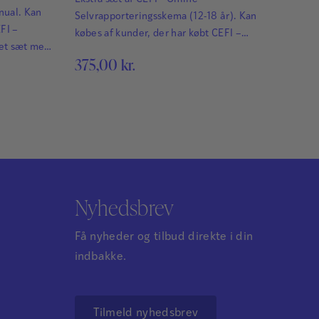
nual. Kan
Selvrapporteringsskema (12-18 år). Kan
FI –
købes af kunder, der har købt CEFI –
let sæt med
Komplet sæt med online skemaer. CEFI® –
375,00
kr.
ehensive
Comprehensive Executive Function er en
endt og
anerkendt og omfattende test, der hurtigt
præcist
og præcist kortlægger styrker og svagheder
 i de
i de eksekutive funktioner hos børn og
og unge.
unge. Læs mere om CEFI®.
Nyhedsbrev
Få nyheder og tilbud direkte i din
indbakke.
Tilmeld nyhedsbrev