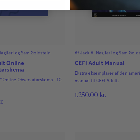
Naglieri
og
Sam Goldstein
Af
Jack A. Naglieri
og
Sam Golds
lt Online
CEFI Adult Manual
tørskema
Ekstra eksemplarer af den amer
™ Online Observatørskema - 10
manual til CEFI Adult.
1.250,00
kr.
r.