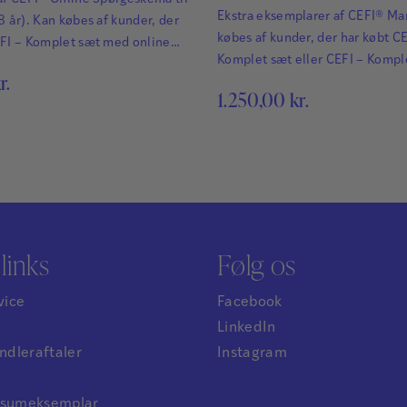
Ekstra eksemplarer af CEFI® Ma
8 år). Kan købes af kunder, der
købes af kunder, der har købt CE
EFI – Komplet sæt med online
Komplet sæt eller CEFI – Komp
EFI® – Comprehensive
r.
online skemaer. CEFI® – Compr
Function er en anerkendt og
1.250,00
kr.
Executive Function er en anerk
test, der hurtigt og præcist
omfattende test, der hurtigt og 
styrker og svagheder i de
kortlægger styrker og svagheder
funktioner hos børn og unge.
eksekutive funktioner hos børn 
om CEFI®.
Læs mere om CEFI®.
links
Følg os
vice
Facebook
LinkedIn
dleraftaler
Instagram
ensumeksemplar