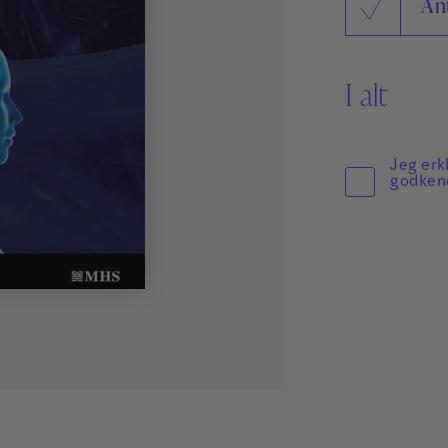
An
Sikker Læs
Skolefravær
STAV med LST
I alt
STAV & LÆS
Jeg erk
godken