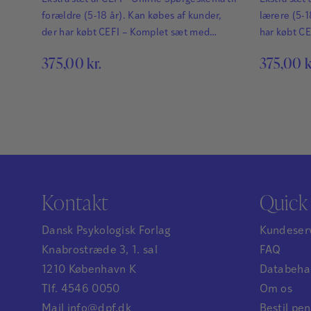
forældre (5-18 år). Kan købes af kunder,
lærere (5-1
der har købt CEFI – Komplet sæt med
har købt C
online skemaer. CEFI® – Comprehensive
skemaer. C
375,00
kr.
375,00
k
Executive Function er en anerkendt og
Executive 
omfattende test, der hurtigt og præcist
omfattende 
kortlægger styrker og svagheder i de
kortlægger 
eksekutive funktioner hos børn og unge.
eksekutive 
Læs mere om CEFI®.
Læs mere 
Kontakt
Quick 
Dansk Psykologisk Forlag
Kundeser
Knabrostræde 3, 1. sal
FAQ
1210 København K
Databehan
Tlf. 4546 0050
Om os
Mail info@dpf.dk
Bestil p