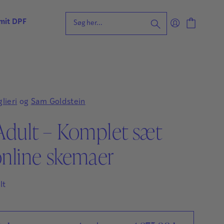
 mit DPF
eening for ordblindhed
ng
n
lieri
og
Sam Goldstein
forståelse
Adult – Komplet sæt
vvurdering
ing
rdering
nline skemaer
ng
| Faglige udfordringer
lt