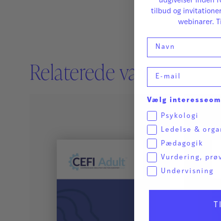
udgivelser inden f
tilbud og invitatione
webinarer. T
Navn
Relaterede varer
E-mail
Vælg interesseo
Psykologi
Ledelse & orga
Pædagogik
Vurdering, prø
Undervisning
T