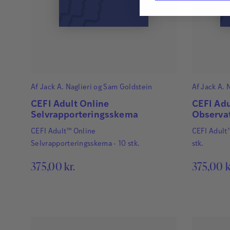
Af
Jack A. Naglieri
og
Sam Goldstein
Af
Jack A. 
CEFI Adult Online
CEFI Adu
Selvrapporteringsskema
Observa
CEFI Adult™ Online
CEFI Adult
Selvrapporteringsskema - 10 stk.
stk.
375,00
kr.
375,00
k