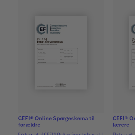
CEFI® Online Spørgeskema til
CEFI® On
forældre
lærere
Ekstra sæt af CEFI® Online Spørgeskema til
Ekstra sæt 