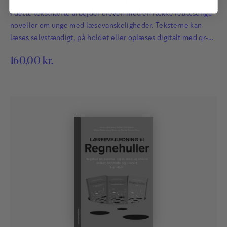
I dette teksthæfte arbejder eleven med en række letlæselige
noveller om unge med læsevanskeligheder. Teksterne kan
læses selvstændigt, på holdet eller oplæses digitalt med qr-
koderne i hæftet.
160,00
kr.