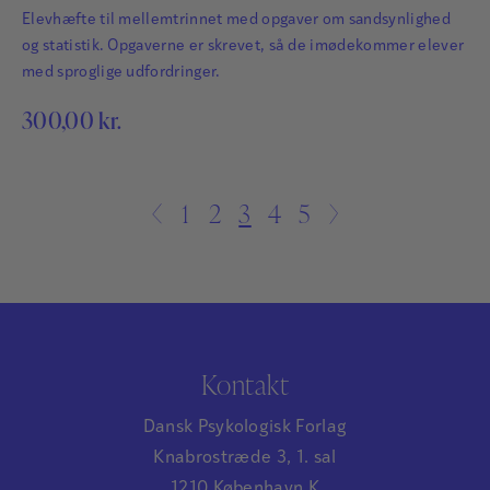
Elevhæfte til mellemtrinnet med opgaver om sandsynlighed
og statistik. Opgaverne er skrevet, så de imødekommer elever
med sproglige udfordringer.
300,00
kr.
←
1
2
3
4
5
→
Kontakt
Dansk Psykologisk Forlag
Knabrostræde 3, 1. sal
1210 København K