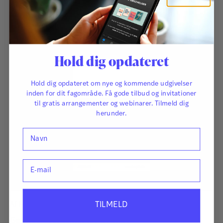
140,00
kr.
Hold dig opdateret
Hold dig opdateret om nye og kommende udgivelser
inden for dit fagområde. Få gode tilbud og invitationer
til gratis arrangementer og webinarer. Tilmeld dig
herunder.
Navn
E-mail
TILMELD
Af
Maria Buck Jensen
Genlæs - Teksthæftet til unge