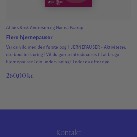
Af
Søs Rask Andresen
og
Nanna Paarup
Flere hjernepauser
Var du vild med den første bog HJERNEPAUSER - Aktiviteter,
der booster læring? Vil du gerne introduceres til at bruge
hjernepauser i din undervisning? Leder du efter nye
inspirerende hjernepauser? Her er det, du skal bruge for at
260,00
kr.
komme godt fra start.
Kontakt