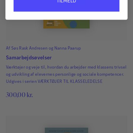
TILMELD
for sit arbejde med at formidle naturvidenskab. Han
har tidligere været talentambassadør for
ScienceTalenter i Sorø og har arbejdet indgående
med mindset-tankegangen i undervisningen.
Læs mere
Af
Søs Rask Andresen
og
Nanna Paarup
Samarbejdsøvelser
Værktøjer og veje til, hvordan du arbejder med klassens trivsel
og udvikling af elevernes personlige og sociale kompetencer.
Udgives i serien VÆRKTØJER TIL KLASSELEDELSE
300,00
kr.