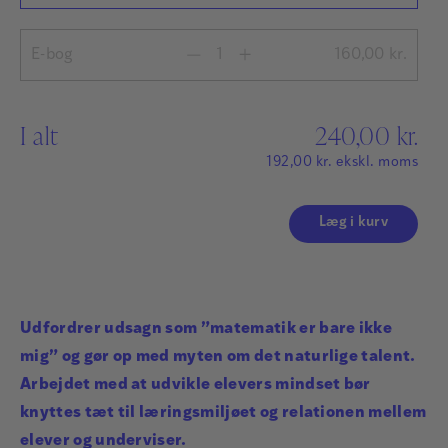
E-bog
160,00
kr.
I alt
240,00
kr.
192,00
kr.
ekskl. moms
Læg i kurv
Udfordrer udsagn som ”matematik er bare ikke
mig” og gør op med myten om det naturlige talent.
Arbejdet med at udvikle elevers mindset bør
knyttes tæt til læringsmiljøet og relationen mellem
elever og underviser.