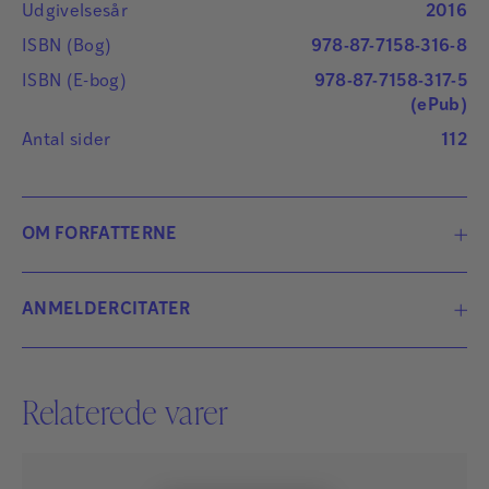
Udgivelsesår
2016
ISBN (Bog)
978-87-7158-316-8
ISBN (E-bog)
978-87-7158-317-5
(ePub)
Antal sider
112
OM FORFATTERNE
ANMELDERCITATER
Forfatterne er i hovedparten af bogen
meget konkrete i deres anvendelse og
Relaterede varer
beskrivelse af cases, udviklende
arbejdsformer og modeller. [...] Jeg kan