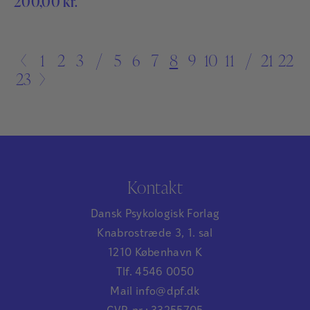
200,00
kr.
relation er i fokus.
←
1
2
3
…
5
6
7
8
9
10
11
…
21
22
23
→
Kontakt
Dansk Psykologisk Forlag
Knabrostræde 3, 1. sal
1210 København K
Tlf. 4546 0050
Mail info@dpf.dk