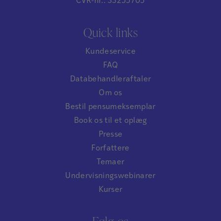
CVR-nr.: 33255705
Quick links
Kundeservice
FAQ
Databehandleraftaler
Om os
Bestil pensumeksemplar
Book os til et oplæg
Presse
Forfattere
Temaer
Undervisningswebinarer
Kurser