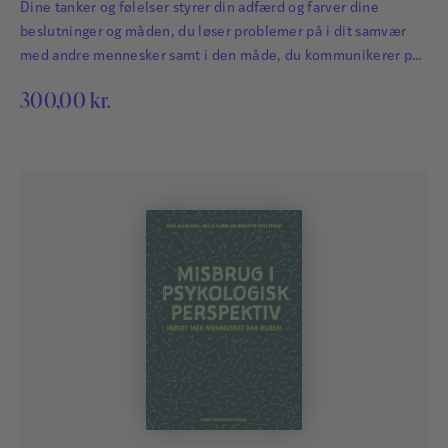
Dine tanker og følelser styrer din adfærd og farver dine
beslutninger og måden, du løser problemer på i dit samvær
med andre mennesker samt i den måde, du kommunikerer på.
Når disse processer er sunde, opstår der trivsel og vækst, og
300,00
kr.
når de er syge, medfører det destruktion og mistrivsel. I
denne bog gives en grundig beskrivelse af de kognitive…