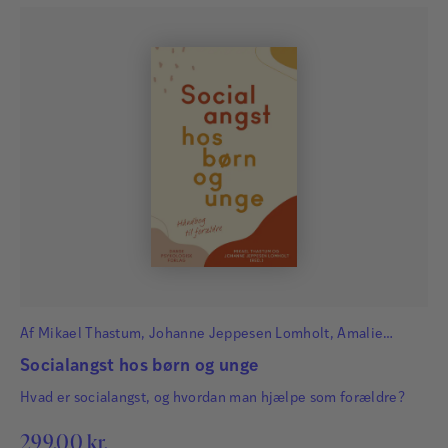
Af
Mikael Thastum
,
Johanne Jeppesen Lomholt
,
Amalie
Dalgaard Nielsen
,
Ciara Laybourn
og
Nikita Marie Sørensen
Socialangst hos børn og unge
Hvad er socialangst, og hvordan man hjælpe som forældre?
299,00
kr.