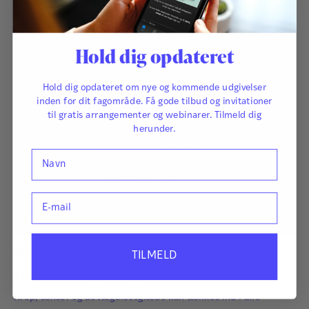
Hold dig opdateret
Hold dig opdateret om nye og kommende udgivelser
inden for dit fagområde. Få gode tilbud og invitationer
til gratis arrangementer og webinarer. Tilmeld dig
herunder.
Navn
E-mail
Af
Birte Engmann
TILMELD
Krop, sanser og bevægelse
Krop, sanser og bevægelsesglæde kan tænkes ind i alle