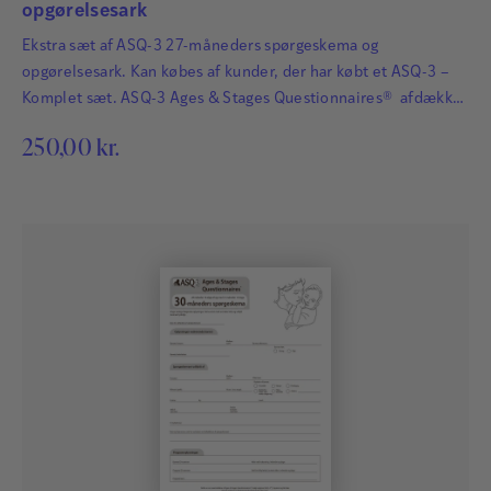
opgørelsesark
Ekstra sæt af ASQ-3 27-måneders spørgeskema og
opgørelsesark. Kan købes af kunder, der har købt et ASQ-3 –
Komplet sæt. ASQ-3 Ages & Stages Questionnaires® afdækker
hurtigt og præcist de udviklingsmæssige fremskridt hos
250,00
kr.
småbørn. Det har afgørende betydning for børns fremtid, at
udviklingsmæssige forsinkelser og forstyrrelser bliver
identificeret så tidligt som muligt, så der kan igangsættes
relevant og målrettet behandling…