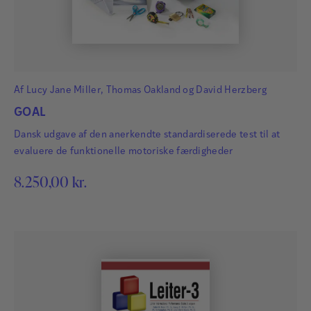
forskningsområde er kognitive vanskeligheder ved
demens.
Læs mere
Af
Lucy Jane Miller
,
Thomas Oakland
og
David Herzberg
GOAL
Dansk udgave af den anerkendte standardiserede test til at
evaluere de funktionelle motoriske færdigheder
Jette Stokholm
8.250,00
kr.
Jette Stokholm er neuropsykolog på Neurocentret
Rigshospitalet. Hun har især arbejdet med
neuropsykologiske undersøgelser, demens og
neuropsykologisk testning.
Læs mere