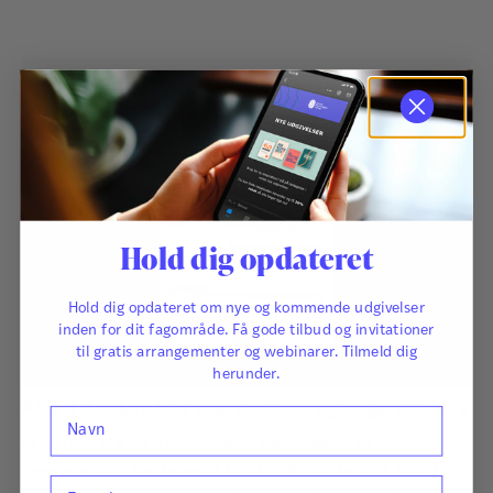
udviklingsmæssige forsinkelser og forstyrrelser bliver
identificeret så tidligt som muligt, så der kan igangsættes
relevant og målrettet behandling…
Hold dig opdateret
Hold dig opdateret om nye og kommende udgivelser
inden for dit fagområde. Få gode tilbud og invitationer
til gratis arrangementer og webinarer. Tilmeld dig
herunder.
ASQ-3 4-måneders spørgeskema og opgørelsesark
Navn
Ekstra sæt af ASQ-3 4-måneders spørgeskema og
opgørelsesark. Kan købes af kunder, der har købt et ASQ-3 –
E-mail