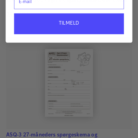
Komplet sæt. ASQ-3 Ages & Stages Questionnaires® afdækker
hurtigt og præcist de udviklingsmæssige fremskridt hos
250,00
kr.
småbørn. Det har afgørende betydning for børns fremtid, at
TILMELD
udviklingsmæssige forsinkelser og forstyrrelser bliver
identificeret så tidligt som muligt, så der kan igangsættes
relevant og målrettet behandling…
ASQ-3 27-måneders spørgeskema og