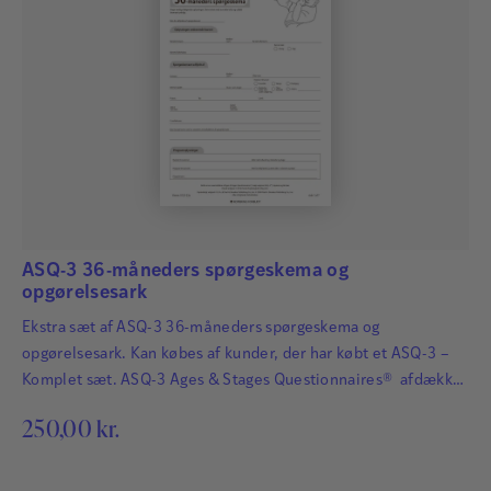
ASQ-3 36-måneders spørgeskema og
opgørelsesark
Ekstra sæt af ASQ-3 36-måneders spørgeskema og
opgørelsesark. Kan købes af kunder, der har købt et ASQ-3 –
Komplet sæt. ASQ-3 Ages & Stages Questionnaires® afdækker
hurtigt og præcist de udviklingsmæssige fremskridt hos
250,00
kr.
småbørn. Det har afgørende betydning for børns fremtid, at
udviklingsmæssige forsinkelser og forstyrrelser bliver
identificeret så tidligt som muligt, så der kan igangsættes