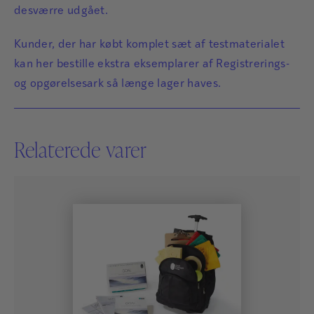
desværre udgået.
Kasper Jørgensen er klinisk neuropsykolog på
Neurocentret Rigshospitalet. Han har især arbejdet
Kunder, der har købt komplet sæt af testmaterialet
med validering af neuropsykologiske test, demens og
kan her bestille ekstra eksemplarer af Registrerings-
psykometri.
og opgørelsesark så længe lager haves.
Læs mere
Relaterede varer
Asmus Vogel
Asmus Vogel er autoriseret neuropsykolog og arbejder
som kliniker og forsker på Nationalt Videnscenter for
Demens. Han underviser også i neuropsykologi på
Københavns Universitet. Hans primære