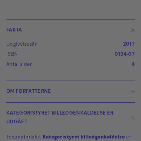
FAKTA
Udgivelsesår
2017
ISBN
0134-07
Antal sider
4
OM FORFATTERNE
KATEGORISTYRET BILLEDGENKALDELSE ER
UDGÅET
Testmaterialet
Kategoristyret billedgenkaldelse
er
Kasper Jørgensen