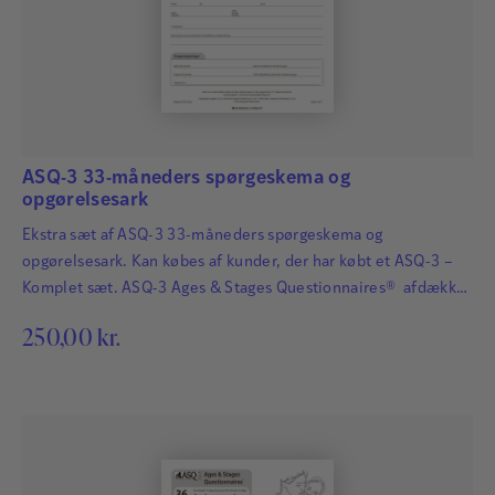
ASQ-3 33-måneders spørgeskema og
opgørelsesark
Ekstra sæt af ASQ-3 33-måneders spørgeskema og
opgørelsesark. Kan købes af kunder, der har købt et ASQ-3 –
Komplet sæt. ASQ-3 Ages & Stages Questionnaires® afdækker
hurtigt og præcist de udviklingsmæssige fremskridt hos
250,00
kr.
småbørn. Det har afgørende betydning for børns fremtid, at
udviklingsmæssige forsinkelser og forstyrrelser bliver
identificeret så tidligt som muligt, så der kan igangsættes
relevant og målrettet behandling…