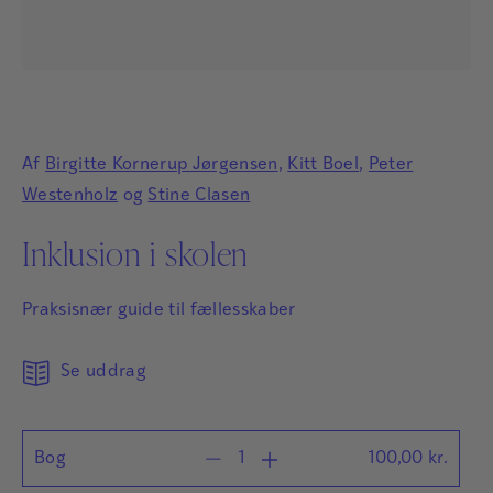
Af
Birgitte Kornerup Jørgensen
,
Kitt Boel
,
Peter
Westenholz
og
Stine Clasen
Inklusion i skolen
Praksisnær guide til fællesskaber
Se uddrag
Bog
100,00
kr.