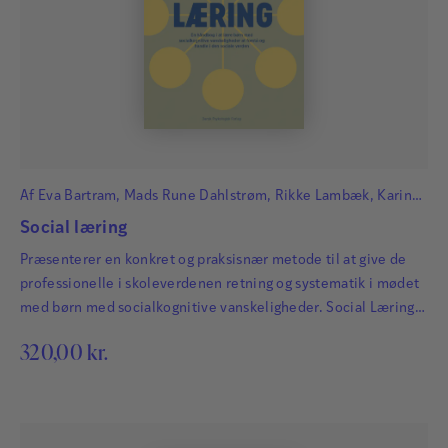
Af
Eva Bartram
,
Mads Rune Dahlstrøm
,
Rikke Lambæk
,
Karina
Damgaard Poulsen
,
Morten Bække Rønn
og
Camilla Tan Høegh
Social læring
Præsenterer en konkret og praksisnær metode til at give de
professionelle i skoleverdenen retning og systematik i mødet
med børn med socialkognitive vanskeligheder. Social Læring-
metoden udspringer af forfatternes mangeårige arbejde i Nest
320,00
kr.
programmet.