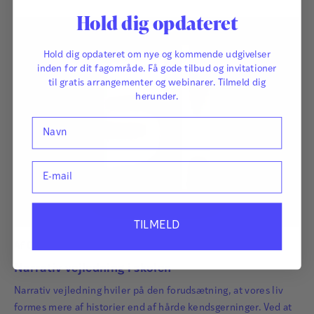
Arbejder kreativt og nytænkende og har stor erfaring
Hold dig opdateret
med pædagogisk sparring og ledelsesudvikling.
Hold dig opdateret om nye og kommende udgivelser
Læs mere
inden for dit fagområde. Få gode tilbud og invitationer
til gratis arrangementer og webinarer. Tilmeld dig
herunder.
Navn
E-mail
TILMELD
Af
Gerald Monk
og
John M. Winslade
Narrativ vejledning i skolen
Narrativ vejledning hviler på den forudsætning, at vores liv
formes mere af historier end af hårde kendsgerninger. Ved at