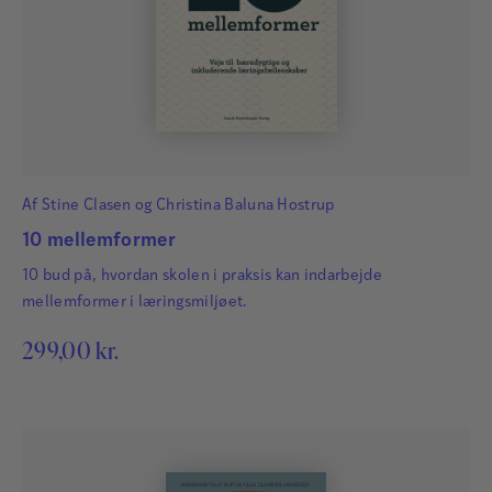
Kitt Boel
Kitt Boel er psykolog, lærer og skribent, ansat ved
sektionen for Specialpædagogik i PPR og
Specialpædagogik, Børn og Unge Aarhus Kommune.
Af
Stine Clasen
og
Christina Baluna Hostrup
Hun arbejder med en bred vifte af undervisnings- og
10 mellemformer
formidlingsopgaver inden for det specialpædagogiske
10 bud på, hvordan skolen i praksis kan indarbejde
område.
mellemformer i læringsmiljøet.
Læs mere
299,00
kr.