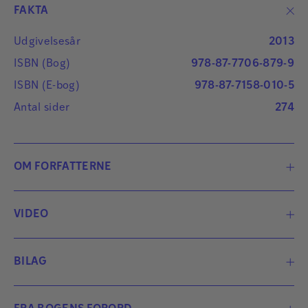
FAKTA
Udgivelsesår
2013
ISBN (Bog)
978-87-7706-879-9
ISBN (E-bog)
978-87-7158-010-5
Antal sider
274
OM FORFATTERNE
VIDEO
BILAG
UDDRAG_Inklusion_i_skolen.pdf
1 MB