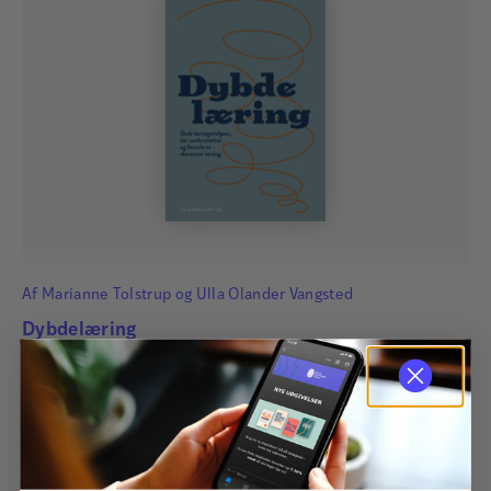
Af
Marianne Tolstrup
og
Ulla Olander Vangsted
Dybdelæring
Tiden kalder på andre måder at lære på. Få viden og værktøjer
Peter Westenholz
til, hvordan elever opnår livslang læring og kritisk tænkning.
Peter Westenholz er psykolog og musiker, ansat i
279,00
kr.
sektion for Specialpædagogik i PPR og
Specialpædagogik, Børn og Unge Aarhus Kommune.