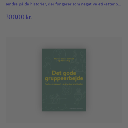
ændre på de historier, der fungerer som negative etiketter og
definitioner på eleverne, hjælper vi med at åbne nye veje og
300,00
kr.
muligheder for dem.
Stine Clasen
Stine Clasen er uddannet lærer og har som
udviklingskonsulent Børn og Unge i Aarhus Kommune
fokus på inklusion og og gode indre og ydre rammer
om børn og unges læring og trivsel. Stine er
medforfatter til flere pædagogiske fagbøger og har
været med til at bringe Nest-pædagogikken til
Danmark.
Læs mere